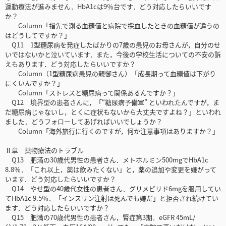
運動療法が進みません．HbA1cは9％台です．どう対応したらいいです
か？
Column「指先で測る血糖値と病院で採血したときの血糖値が違うの
はどうしてですか？」
Q11 1型糖尿病を発症したばかりの7歳の患児のお母さんが，自分のせ
いではないかと泣いています．また，今後の学校生活についての不安の訴
えもあります．どう対応したらいいですか？
Column（1型糖尿病患児の親御さん）「成長期って血糖値は下がり
にくいんですか？」
Column「ストレスと糖尿病って関係あるんですか？」
Q12 境界型の患者さんに，「“糖尿病予備軍” といわれたんですが，ま
だ糖尿病じゃないし，とくに症状もないから大丈夫ですよね？」といわれ
ました．どうフォローしてあげればいいでしょうか？
Column「海外旅行に行くのですが，何か注意事項はありますか？」
Ⅱ章 薬物療法のトラブル
Q13 肥満の30歳代男性の患者さん．メトホルミン500mgでHbA1c
8.8％．「これ以上，薬は飲みたくない」と，薬の追加や変更を嫌がって
います．どう対応したらいいですか？
Q14 やせ型の40歳代女性の患者さん．グリメピリド6mgを服用してい
てHbA1c 9.5％．「インスリン注射は死んでも嫌だ」と拒否され続けてい
ます．どう対応したらいいですか？
Q15 肥満の70歳代男性の患者さん，腎症第3期．eGFR 45mL/