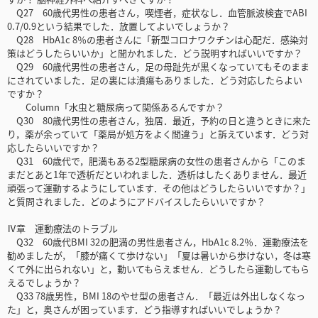
Q27 60歳代男性の患者さん，喫煙者，症状なし．血管脈波検査でABI
0.7/0.9という結果でした．放置してよいでしょうか？
Q28 HbA1c 8％の患者さんに「新型コロナワクチンは心配だ．感染対
策はどうしたらいいか」と聞かれました．どう説明すればいいですか？
Q29 60歳代男性の患者さん，足の母趾先が黒くなっていてもそのまま
にされていました．足の裏には潰瘍もありました．どう対応したらよい
ですか？
Column「水虫と糖尿病って関係あるんですか？
Q30 80歳代男性の患者さん，独居．最近，予約の日と違うときに来た
り，薬が余っていて「薬局が処方をよく間違う」と訴えています．どう対
応したらいいですか？
Q31 60歳代で，肥満もある2型糖尿病の女性の患者さんから「このま
まだとあと1年で透析だといわれました．透析はしたくありません．最近
頑張って運動するようにしています．その他はどうしたらいいですか？」
と質問されました．どのようにアドバイスしたらいいですか？
Ⅳ章 運動療法のトラブル
Q32 60歳代BMI 32の肥満の男性患者さん，HbA1c 8.2％．運動療法を
勧めましたが，「膝が痛くて歩けない」「夏は暑いから歩けない，冬は寒
くて外に出られない」と，動いてもらえません．どうしたら運動してもら
えるでしょうか？
Q33 78歳男性，BMI 18のやせ型の患者さん．「最近は外出しなくなっ
た」と，奥さんが困っています．どう指導すればいいでしょうか？