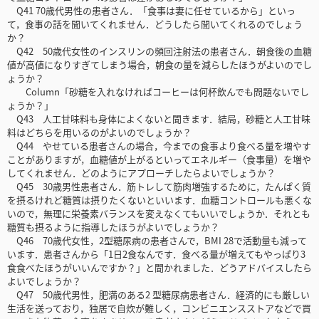
Q41 70歳代男性の患者さん．「食事は妻に任せているから」といっ
て，食事の話を聞いてくれません．どうしたら聞いてくれるのでしょう
か？
Q42 50歳代女性のインスリンの頻回注射法の患者さん．朝食後の血糖
値が高値になりすぎてしまう場合，朝食の量を減らしたほうがよいのでし
ょうか？
Column「砂糖を入れなければコーヒーは何杯飲んでも問題ないでし
ょうか？」
Q43 人工甘味料も身体によくないと聞きます．結局，砂糖と人工甘味
料はどちらを用いるのがよいのでしょうか？
Q44 やせている患者さんの場合，今までの食事より食べる量を増やす
ことがありますが，血糖値が上がるといってエネルギー（食事量）を増や
してくれません．どのようにアプローチしたらよいでしょうか？
Q45 30歳男性患者さん．筋トレして筋肉増強するために，たんぱく質
を摂るけれど糖質は摂りたくないといいます．血糖コントロールも悪くな
いので，無理に栄養素バランスを変えなくてもいいでしょうか．それとも
糖質も摂るように指導したほうがよいでしょうか？
Q46 70歳代女性，2型糖尿病の患者さんで，BMI 28で活動量も減って
います．患者さんから「1日2食なんです．食べる量が増えてもやっぱり3
食食べたほうがいいんですか？」と聞かれました．どうアドバイスしたら
よいでしょうか？
Q47 50歳代男性，肥満のある2 型糖尿病患者さん．経済的にも厳しい
生活を送っており，独居で自炊が難しく，コンビニエンスストアなどで買