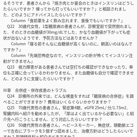
るそうです．患者さんから「焼き肉とか宴会のときはインスリンはどうし
たらいいですか？ 帰ってから打ってもいいですか？」と相談されまし
た．どのようにアドバイスしたらいいですか？
Column「食前薬をよく飲み忘れます．食後でもいいですか？」
Q22 30歳代女性，1型糖尿病の患者さんが，診察室前で突然倒れまし
た．そのときの血糖値が30mg/dLでした．かなり血糖値が下がっても症
状が出ないようです．予防方法などはありませんか？
Column「寝る前そんなに血糖値が高くないのに，朝高いのはなんで
ですか？」
Column「先端恐怖症なので，インスリンの針が怖くてインスリン注
射ができません」
Q23 視力障害がある患者さんでは空打ちの確認ができなかったり，単
位も正確に合っているかわかりません．また血糖値も自分で確認できませ
ん．どのように支援したらいいですか？
Ⅲ章 合併症・併存疾患のトラブル
Q24 診療所の外来では，どんな検査をすれば「糖尿病の合併症」を調
べることができますか？ 費用はいくらぐらいかかりますか？
Q25 70歳代男性の患者さん，腎症第4期，eGFR 25mL/ 分/1.73m2．
腎臓内科へ紹介を勧めましたが，「尿はよく出ているから必要ない」と紹
介先へ行こうとしません．どう対応したらいいですか？
Q26 50歳代男性の患者さん，ヘビースモーカー，無症状，頸動脈エコ
ーで左右にプラークを3 個ずつ認めました．治療方針はどうしたらいいで
すか？ 脳神経外科へ紹介すべきですか？