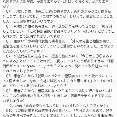
な患者さんに保険適用がありますか？ 代金はいくらくらいかかります
か？
Q4 70歳代男性，HbA1c 6.2％の患者さん．近所のかかりつけ医を紹
介します，といっても，「見放すつもりか」といって，受診しようとしま
せん．どう説明すればいいですか？
Q5 40歳代男性の患者さん．週刊誌の記事を持ってきては，「薬を減
らしてほしい」「この特定保健用食品やサプリメントはいい」といってこ
られます．どう説明すればいいですか？
Q6 罹病15年の40歳代女性の患者さん．「外来の先生と相性が悪い，
主治医を変えてほしい」といっていると受付からいわれました．どのよう
に対応したらいいですか？
Q7 40歳代男性の患者さん．療養行動について「今日から〇〇するよ
うにする」といってくるけれど，一度もしてきたことがありません．信頼
関係ができていないのでしょうか？ どのように関わると取り組んできて
くれるのでしょうか？
Q8 患者さんから「就職のときとか，糖尿病っていうと受かりにくい
って聞きました．なので会社には黙っておこうと思います」といわれまし
た．どういってあげればいいでしょうか？
Q9 患者さんから，糖尿病になったらあちこち病院に行かないといけ
なくてお金が結構かかると相談されました．医療費を安くする工夫はな
いでしょうか?
Column「歯の治療もするようにいわれました．なんでですか？」
Q10 2型糖尿病で80歳代男性の患者さん．「自分の人生なので，好き
なものを食べて好きなようにして死にたい」と話し，なかなか食事療法や