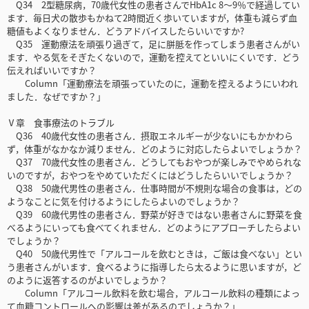
Q34 2型糖尿病，70歳代女性の患者さんでHbA1c 8～9％で経過してい
ます．毎日犬の散歩もかねて2時間近く歩いていますが，体重も減らず血
糖値もよくなりません．どうアドバイスしたらいいですか?
Q35 運動療法を頑張り過ぎて，足に胼胝を作ってしまう患者さんがい
ます．やる気をそぎたくないので，運動を控えてといいにくいです．どう
伝えればいいですか？
Column「運動療法を頑張っていたのに，運動を控えるようにいわれ
ました．なぜですか？」
Ⅴ章 食事療法のトラブル
Q36 40歳代女性の患者さん．摂取エネルギーが少ないにもかかわら
ず，体重がなかなか減りません．どのように対応したらよいでしょうか？
Q37 70歳代女性の患者さん．どうしてもおやつが楽しみでやめられな
いのですが，おやつをやめていただくにはどうしたらいいでしょうか？
Q38 50歳代男性の患者さん．仕事時間が不規則な場合の食事は，どの
ようなことに気を付けるようにしたらよいのでしょうか？
Q39 60歳代男性の患者さん．野菜が好きではない患者さんに野菜を食
べるようにいっても食べてくれません．どのようにアプローチしたらよい
でしょうか？
Q40 50歳代男性で「アルコールを飲むときは，ご飯は食べない」とい
う患者さんがいます．食べるように指導したら太るように思いますが，ど
のように返答するのがよいでしょうか？
Column「アルコール飲料を飲む場合，アルコール飲料の種類によっ
て血糖コントロールへの影響は差があるのでしょうか？」