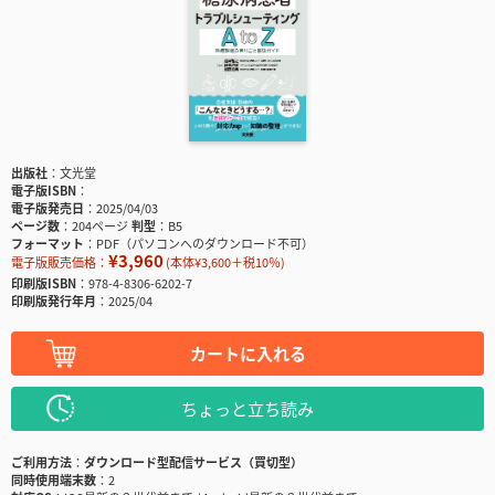
出版社
文光堂
電子版ISBN
電子版発売日
2025/04/03
ページ数
204ページ
判型
B5
フォーマット
PDF（パソコンへのダウンロード不可）
¥3,960
電子版販売価格：
(本体¥3,600＋税10％)
印刷版ISBN
978-4-8306-6202-7
印刷版発行年月
2025/04
カートに入れる
ちょっと立ち読み
ご利用方法
ダウンロード型配信サービス（買切型）
同時使用端末数
2