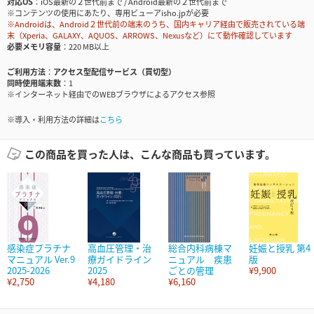
対応OS
iOS最新の２世代前まで / Android最新の２世代前まで
※コンテンツの使用にあたり、専用ビューアisho.jpが必要
※Androidは、Android２世代前の端末のうち、国内キャリア経由で販売されている端
末（Xperia、GALAXY、AQUOS、ARROWS、Nexusなど）にて動作確認しています
必要メモリ容量
220 MB以上
ご利用方法
アクセス型配信サービス（買切型）
同時使用端末数
1
※インターネット経由でのWEBブラウザによるアクセス参照
※導入・利用方法の詳細は
こちら
この商品を買った人は、こんな商品も買っています。
感染症プラチナ
高血圧管理・治
総合内科病棟マ
妊娠と授乳 第4
マニュアル Ver.9
療ガイドライン
ニュアル 疾患
版
2025-2026
2025
ごとの管理
¥9,900
¥2,750
¥4,180
¥6,160