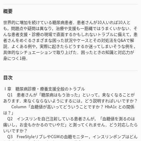
概要
世界的に増加を続けている糖尿病患者．患者さんが10人いれば10人と
も，問題点や疑問は異なり，治療や支援も一筋縄ではうまくいかない．そ
んな患者支援・診療の現場で直面するかもしれないトラブルに備えて，患
者さんをめぐるさまざまな困った状況やケースとその対処法をQ&Aで解
説．よくある例や，実際に起きたらどうするか迷ってしまいそうな例を，
具体的なシチュエーションで取り上げた．困ったときの知識と対応力が
身につく1冊．
目次
Ⅰ章 糖尿病診療・療養支援全般のトラブル
Q1 患者さんが「糖尿病はもう治った」といって，来なくなることが
あります．来なくならないようにするには，どう説明すればいいですか？
Column「血糖値が高いってどういうことですか？ HbA1c との関係
は？」
Q2 インスリンを自己注射している患者さんが，「血糖値を測るのは
痛いし，お金もかかるのでいやだ」と測ってくれません．どう対応したら
いいですか？
Q3 FreeStyleリブレやCGMの血糖モニター，インスリンポンプはどん