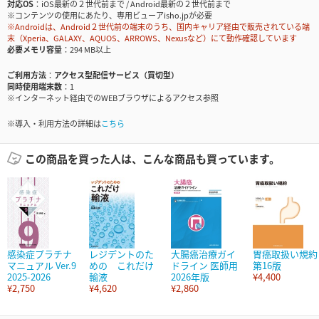
対応OS
iOS最新の２世代前まで / Android最新の２世代前まで
※コンテンツの使用にあたり、専用ビューアisho.jpが必要
※Androidは、Android２世代前の端末のうち、国内キャリア経由で販売されている端
末（Xperia、GALAXY、AQUOS、ARROWS、Nexusなど）にて動作確認しています
必要メモリ容量
294 MB以上
ご利用方法
アクセス型配信サービス（買切型）
同時使用端末数
1
※インターネット経由でのWEBブラウザによるアクセス参照
※導入・利用方法の詳細は
こちら
この商品を買った人は、こんな商品も買っています。
感染症プラチナ
レジデントのた
大腸癌治療ガイ
胃癌取扱い規約
マニュアル Ver.9
めの これだけ
ドライン 医師用
第16版
2025-2026
輸液
2026年版
¥4,400
¥2,750
¥4,620
¥2,860