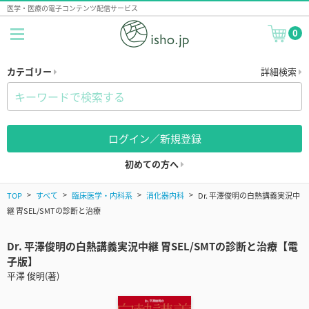
医学・医療の電子コンテンツ配信サービス
0
カテゴリー
詳細検索
ログイン／新規登録
初めての方へ
TOP
すべて
臨床医学・内科系
消化器内科
Dr. 平澤俊明の白熱講義実況中
継 胃SEL/SMTの診断と治療
Dr. 平澤俊明の白熱講義実況中継 胃SEL/SMTの診断と治療【電
子版】
平澤 俊明(著)