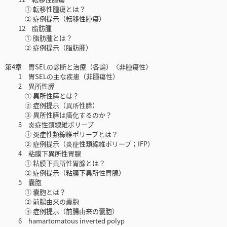
① 転移性腫瘍とは？
② 症例提示（転移性腫瘍）
12 脂肪腫
① 脂肪腫とは？
② 症例提示（脂肪腫）
第4章 胃SELの診断と治療（各論）〈非腫瘍性〉
1 胃SELの主な疾患（非腫瘍性）
2 異所性膵
① 異所性膵とは？
② 症例提示（異所性膵）
③ 異所性膵は癌化するのか？
3 炎症性類線維ポリープ
① 炎症性類線維ポリープとは？
② 症例提示（炎症性類線維ポリープ；IFP）
4 粘膜下異所性胃腺
① 粘膜下異所性胃腺とは？
② 症例提示（粘膜下異所性胃腺）
5 囊胞
① 囊胞とは？
② 前腸由来の囊胞
③ 症例提示（前腸由来の囊胞）
6 hamartomatous inverted polyp