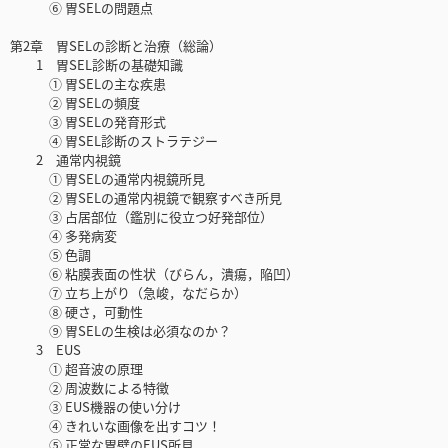
⑥ 胃SELの問題点
第2章 胃SELの診断と治療（総論）
1 胃SEL診断の基礎知識
① 胃SELの主な疾患
② 胃SELの頻度
③ 胃SELの発育形式
④ 胃SEL診断のストラテジー
2 通常内視鏡
① 胃SELの通常内視鏡所見
② 胃SELの通常内視鏡で観察すべき所見
③ 占居部位（鑑別に役立つ好発部位）
④ 多発病変
⑤ 色調
⑥ 粘膜表面の性状（びらん，潰瘍，陥凹）
⑦ 立ち上がり（急峻，なだらか）
⑧ 硬さ，可動性
⑨ 胃SELの生検は必須なのか？
3 EUS
① 超音波の原理
② 周波数による特徴
③ EUS機器の使い分け
④ きれいな画像を出すコツ！
⑤ 正常な胃壁のEUS所見