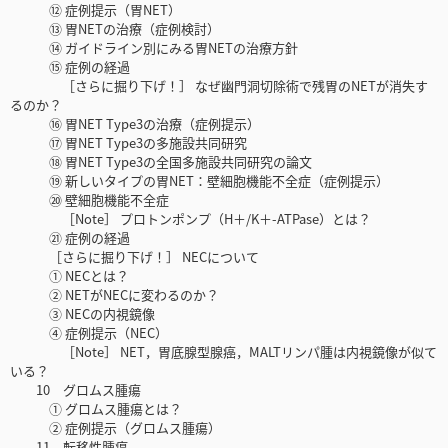
⑫ 症例提示（胃NET）
⑬ 胃NETの治療（症例検討）
⑭ ガイドライン別にみる胃NETの治療方針
⑮ 症例の経過
［さらに掘り下げ！］ なぜ幽門洞切除術で残胃のNETが消失す
るのか？
⑯ 胃NET Type3の治療（症例提示）
⑰ 胃NET Type3の多施設共同研究
⑱ 胃NET Type3の全国多施設共同研究の論文
⑲ 新しいタイプの胃NET：壁細胞機能不全症（症例提示）
⑳ 壁細胞機能不全症
［Note］ プロトンポンプ（H＋/K＋-ATPase）とは？
㉑ 症例の経過
［さらに掘り下げ！］ NECについて
① NECとは？
② NETがNECに変わるのか？
③ NECの内視鏡像
④ 症例提示（NEC）
［Note］ NET，胃底腺型腺癌，MALTリンパ腫は内視鏡像が似て
いる？
10 グロムス腫瘍
① グロムス腫瘍とは？
② 症例提示（グロムス腫瘍）
11 転移性腫瘍