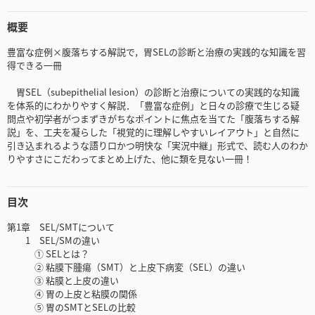
概要
豊富な症例×腹落ちする解説で，胃SELの診断と治療の実践的な知識を習
得できる一冊
胃SEL（subepithelial lesion）の診断と治療についての実践的な知識
を体系的にわかりやすく解説．「豊富な症例」と日々の診療で生じる疑
問点や初学者がつまずきがちなポイントに焦点を当てた「腹落ちする解
説」を、工夫を凝らした「視覚的に理解しやすいレイアウト」と自然に
引き込まれるような語り口かつ明快な「実況中継」形式で、読む人のわか
りやすさにこだわってまとめ上げた、他に類を見ない一冊！
目次
第1章 SEL/SMTについて
1 SEL/SMの違い
① SELとは？
② 粘膜下腫瘍（SMT）と上皮下病変（SEL）の違い
③ 粘膜と上皮の違い
④ 胃の上皮と粘膜の関係
⑤ 胃のSMTとSELの比較