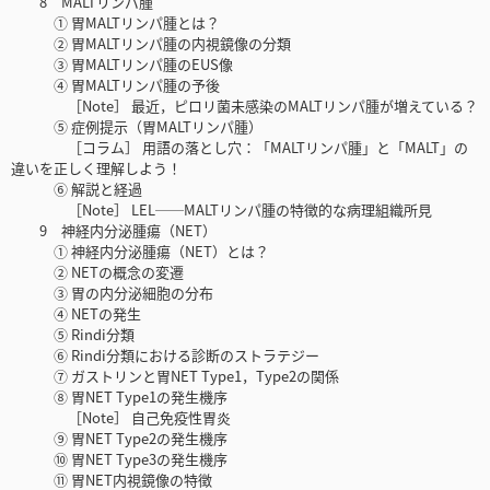
8 MALTリンパ腫
① 胃MALTリンパ腫とは？
② 胃MALTリンパ腫の内視鏡像の分類
③ 胃MALTリンパ腫のEUS像
④ 胃MALTリンパ腫の予後
［Note］ 最近，ピロリ菌未感染のMALTリンパ腫が増えている？
⑤ 症例提示（胃MALTリンパ腫）
［コラム］ 用語の落とし穴：「MALTリンパ腫」と「MALT」の
違いを正しく理解しよう！
⑥ 解説と経過
［Note］ LEL──MALTリンパ腫の特徴的な病理組織所見
9 神経内分泌腫瘍（NET）
① 神経内分泌腫瘍（NET）とは？
② NETの概念の変遷
③ 胃の内分泌細胞の分布
④ NETの発生
⑤ Rindi分類
⑥ Rindi分類における診断のストラテジー
⑦ ガストリンと胃NET Type1，Type2の関係
⑧ 胃NET Type1の発生機序
［Note］ 自己免疫性胃炎
⑨ 胃NET Type2の発生機序
⑩ 胃NET Type3の発生機序
⑪ 胃NET内視鏡像の特徴