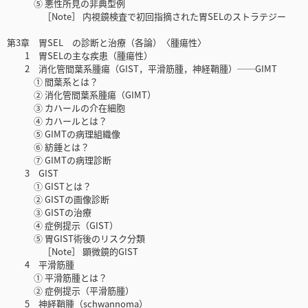
⑤ 悪性所見の非典型例
［Note］ 内視鏡検査で初回指摘された胃SELのストラテジー
第3章 胃SEL の診断と治療（各論）〈腫瘍性〉
1 胃SELの主な疾患（腫瘍性）
2 消化管間葉系腫瘍（GIST，平滑筋腫，神経鞘腫）──GIMT
① 間葉系とは？
② 消化管間葉系腫瘍（GIMT）
③ カハールの介在細胞
④ カハールとは？
⑤ GIMTの病理組織像
⑥ 紡錘とは？
⑦ GIMTの病理診断
3 GIST
① GISTとは？
② GISTの画像診断
③ GISTの治療
④ 症例提示（GIST）
⑤ 胃GIST術後のリスク分類
［Note］ 顕微鏡的GIST
4 平滑筋腫
① 平滑筋腫とは？
② 症例提示（平滑筋腫）
5 神経鞘腫（schwannoma）