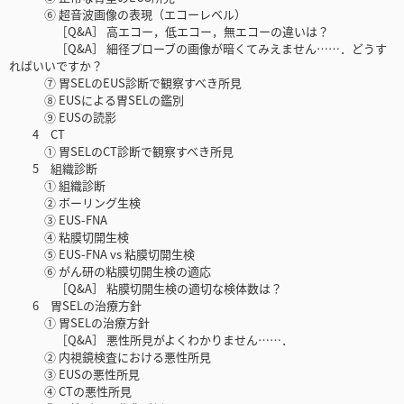
⑥ 超音波画像の表現（エコーレベル）
［Q&A］ 高エコー，低エコー，無エコーの違いは？
［Q&A］ 細径プローブの画像が暗くてみえません……．どうす
ればいいですか？
⑦ 胃SELのEUS診断で観察すべき所見
⑧ EUSによる胃SELの鑑別
⑨ EUSの読影
4 CT
① 胃SELのCT診断で観察すべき所見
5 組織診断
① 組織診断
② ボーリング生検
③ EUS-FNA
④ 粘膜切開生検
⑤ EUS-FNA vs 粘膜切開生検
⑥ がん研の粘膜切開生検の適応
［Q&A］ 粘膜切開生検の適切な検体数は？
6 胃SELの治療方針
① 胃SELの治療方針
［Q&A］ 悪性所見がよくわかりません……．
② 内視鏡検査における悪性所見
③ EUSの悪性所見
④ CTの悪性所見