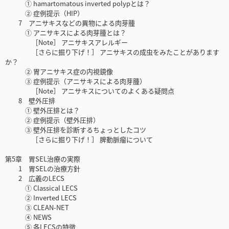
① hamartomatous inverted polypとは？
② 症例提示（HIP）
7 アニサキスなどの異物による肉芽腫
① アニサキスによる肉芽腫とは？
［Note］ アニサキスアレルギー
［さらに掘り下げ！］ アニサキスの成虫をみたことがあります
か？
② 胃アニサキス症の内視鏡像
③ 症例提示（アニサキスによる肉芽腫）
［Note］ アニサキスについてのよくある疑問点
8 壁外圧排
① 壁外圧排とは？
② 症例提示（壁外圧排）
③ 壁外圧排を診断するちょっとしたコツ
［さらに掘り下げ！］ 脾動脈瘤について
第5章 胃SEL治療の実際
1 胃SELの治療方針
2 広義のLECS
① Classical LECS
② Inverted LECS
③ CLEAN-NET
④ NEWS
⑤ 各LECSの特徴