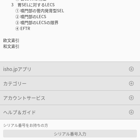
3 胃SELに対するLECS
① 噴門部の管内発育型SEL
② 噴門部のLECS
③ 噴門部のLECSの限界
④ EFTR
欧文索引
和文索引
isho.jpアプリ
カテゴリー
アカウントサービス
ヘルプ＆ガイド
シリアル番号をお持ちの方
シリアル番号入力