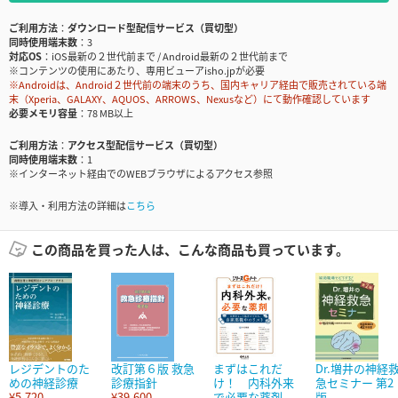
ご利用方法
ダウンロード型配信サービス（買切型）
同時使用端末数
3
対応OS
iOS最新の２世代前まで / Android最新の２世代前まで
※コンテンツの使用にあたり、専用ビューアisho.jpが必要
※Androidは、Android２世代前の端末のうち、国内キャリア経由で販売されている端
末（Xperia、GALAXY、AQUOS、ARROWS、Nexusなど）にて動作確認しています
必要メモリ容量
78 MB以上
ご利用方法
アクセス型配信サービス（買切型）
同時使用端末数
1
※インターネット経由でのWEBブラウザによるアクセス参照
※導入・利用方法の詳細は
こちら
この商品を買った人は、こんな商品も買っています。
レジデントのた
改訂第６版 救急
まずはこれだ
Dr.増井の神経
めの神経診療
診療指針
け！ 内科外来
急セミナー 第2
¥5,720
¥39,600
で必要な薬剤
版