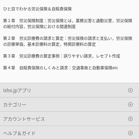
ひと目でわかる労災保険＆自賠責保険
第１章 労災保険制度：労災保険とは，業務災害と通勤災害，労災保険
の給付内容，労災保険における関連制度
第２章 労災診療費の請求と算定：労災保険の請求と支払い，労災保険
の診療単価，基本診療料の算定，特掲診療料の算定
第３章 労災診療費の算定事例：誤りやすい請求，レセプト作成
第４章 自賠責保険のしくみと請求：交通事故と自動車保険etc
isho.jpアプリ
カテゴリー
アカウントサービス
ヘルプ＆ガイド