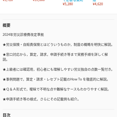
¥5,280
¥4,620
概要
2024年労災診療費改定準拠
★労災保険・自賠責保険とはどういうものか，制度の概略を明快に解説。
★窓口対応から，算定，請求，申請手続き等まで実務手順を詳しく解
説。
★上級者には確認用，初心者にも理解しやすい労災独自の点数一覧付き。
★事例問題で，算定・請求・レセプト記載のHow To を徹底的に解説。
★Ｑ＆Ａ形式で，曖昧で不明な点や難解なケースもわかりやすく解説。
★申請手続き等の様式，さらにその記載例も紹介。
目次