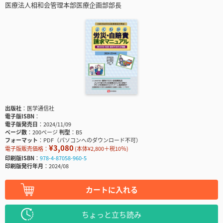
医療法人相和会管理本部医療企画部部長
出版社
医学通信社
電子版ISBN
電子版発売日
2024/11/09
ページ数
200ページ
判型
B5
フォーマット
PDF（パソコンへのダウンロード不可）
¥3,080
電子版販売価格：
(本体¥2,800＋税10％)
印刷版ISBN
978-4-87058-960-5
印刷版発行年月
2024/08
カートに入れる
ちょっと立ち読み