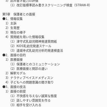
5）読み書き能力の評価
（1）改訂版標準読み書きスクリーニング検査（STRAW-R）
第5章 保護者との面接
●1．情報収集
1）主訴
2）生育歴
3）現在の様子
4）質問紙を用いた情報収集
（1）津守式乳幼児精神発達質問紙
（2）KIDS乳幼児発達スケール
（3）遠城寺式乳幼児分析的発達検査法
●2．面接の目的
1）医療面接
（1）保護者とのコミュニケーション
（2）医療面接と問診の違い
2）解釈モデル
3）ナラティブベイスドメディスン
4）子どもへの問題意識の聞き取り
●3．面接の技法
1）面接の前提
（1）不快感を与えない誠実な態度
（2）話しやすい雰囲気を作る
（3）相手を受け入れる