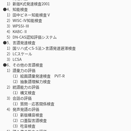
1）新版K式発達検査2001
●4．知能検査
1）田中ビネー知能検査Ⅴ
2）WISC-Ⅳ知能検査
3）WPSSI-Ⅲ
4）KABC-Ⅱ
5）DN-CAS認知評価システム
●5．言語発達検査
1）国リハ式＜S-S法＞言語発達遅滞検査
2）LCスケール
3）LCSA
●6．その他の言語検査
1）語彙力の評価
（1）絵画語彙発達検査 PVT-R
（2）抽象語理解力検査
2）統語能力の評価
（1）構文検査
3）会話の評価
（1）質問―応答関係検査
4）発声発語の評価
（1）新版構音検査
（2）口蓋裂言語検査
（3）吃音検査