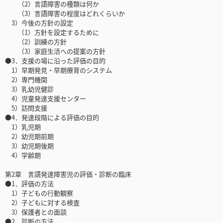
（2）言語障害の種類は何か
（3）言語障害の程度はどれくらいか
3）今後の方針の設定
（1）方針を設定するために
（2）訓練の方針
（3）家庭生活への提案の方針
●3．支援の場に沿った評価の目的
1）早期発見・早期療育のシステム
2）専門機関
3）乳幼児健診
4）児童発達支援センター
5）訪問支援
●4．発達段階による評価の目的
1）乳児期
2）幼児期前期
3）幼児期後期
4）学齢期
第2章 言語発達障害児の評価・診断の臨床
●1．評価の方法
1）子どもの行動観察
2）子どもに対する検査
3）保護者との面談
●2．診断の方法