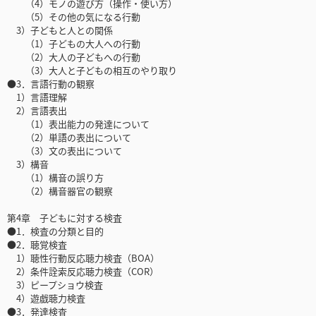
（4）モノの遊び方（操作・使い方）
（5）その他の気になる行動
3）子どもと人との関係
（1）子どもの大人への行動
（2）大人の子どもへの行動
（3）大人と子どもの相互のやり取り
●3．言語行動の観察
1）言語理解
2）言語表出
（1）表出能力の発達について
（2）単語の表出について
（3）文の表出について
3）構音
（1）構音の誤り方
（2）構音器官の観察
第4章 子どもに対する検査
●1．検査の分類と目的
●2．聴覚検査
1）聴性行動反応聴力検査（BOA）
2）条件詮索反応聴力検査（COR）
3）ピープショウ検査
4）遊戯聴力検査
●3．発達検査