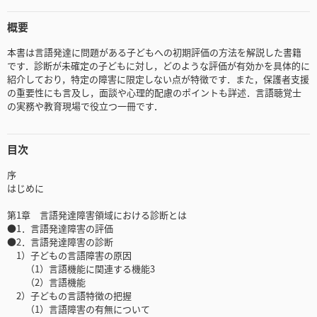
概要
本書は言語発達に問題がある子どもへの初期評価の方法を解説した書籍
です．診断が未確定の子どもに対し，どのような評価が有効かを具体的に
紹介しており，特定の障害に限定しない点が特徴です．また，保護者支援
の重要性にも言及し，面談や心理的配慮のポイントも詳述．言語聴覚士
の実務や教育現場で役立つ一冊です．
目次
序
はじめに
第1章 言語発達障害領域における診断とは
●1．言語発達障害の評価
●2．言語発達障害の診断
1）子どもの言語障害の原因
（1）言語機能に関連する機能3
（2）言語機能
2）子どもの言語特徴の把握
（1）言語障害の有無について