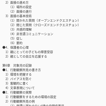
2）面接の進め方
（1）場所の設定
（2）面接の進行
3）面接の基本技術
（1）開かれた質問（オープンエンドクエスチョン）
（2）閉じた質問（クローズドエンドクエスチョン）
（3）共感的理解
（4）非言語コミュニケーション
（5）促し
（6）要約
●4．保護者の心理
1）親にとっての子どもの障害受容
2）親としての自立を応援する
第6章 対象児の記録
●1．行動観察所見の書き方
1）環境を把握する
2）バイアスを防ぐ
3）客観的に書く
4）文章表現について
●2．行動観察の実際
1）行動観察をするための環境の設定
2）行動観察所見の例
（1）発語に遅れのない4歳の自閉症男児