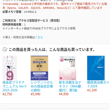
※Androidは、Android２世代前の端末のうち、国内キャリア経由で販売されている端
末（Xperia、GALAXY、AQUOS、ARROWS、Nexusなど）にて動作確認しています
必要メモリ容量
24 MB以上
ご利用方法
アクセス型配信サービス（買切型）
同時使用端末数
1
※インターネット経由でのWEBブラウザによるアクセス参照
※導入・利用方法の詳細は
こちら
この商品を買った人は、こんな商品も買っています。
感染症プラチナ
レジデントのた
新生児蘇生法テ
糖尿病治療ガイ
マニュアル Ver.9
めの感染症診療
キスト［Web動
ド2024
2025-2026
の鉄則
画付］ 第5版
¥1,100
¥2,750
¥5,940
¥4,950