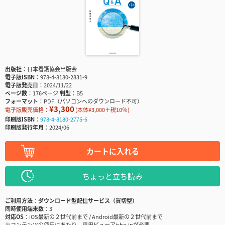
出版社
日本看護協会出版会
電子版ISBN
978-4-8180-2831-9
電子版発売日
2024/11/22
ページ数
176ページ
判型
B5
フォーマット
PDF（パソコンへのダウンロード不可）
¥3,300
電子版販売価格：
(本体¥3,000＋税10％)
印刷版ISBN
978-4-8180-2775-6
印刷版発行年月
2024/06
カートに入れる
ちょっと立ち読み
ご利用方法
ダウンロード型配信サービス（買切型）
同時使用端末数
3
対応OS
iOS最新の２世代前まで / Android最新の２世代前まで
※コンテンツの使用にあたり、専用ビューアisho.jpが必要