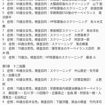
3 症例：60歳台男性。検査目的：大腸癌術後のスクリーニング 山下 聡
4 症例：60歳台女性。検査目的：HP除菌後のスクリーニング 前畑忠輝
5 症例：60歳台女性。検査目的：早期胃癌ESD後のサーベイランス 滝
沢耕平
6 症例：70歳台男性。検査目的：HP除菌後のスクリーニング 佐々木文
郷
7 症例：80歳台女性。検査目的：胃癌検診スクリーニング 鳥谷洋右
8 症例：70歳台女性。検査目的：スクリーニング 大野亜希子
9 症例：70歳台女性。検査目的：スクリーニング 阿部清一郎
10 症例：60歳台男性。検査目的：スクリーニング 落合頼業
11 症例：70歳台男性。検査目的：慢性胃炎のサーベイランス目的 鈴
木 翔
12 症例：70歳台。検査目的：HP除菌後のスクリーニング 藤浪 斗
第5章 十二指腸
1 症例：40歳台女性。検査目的：スクリーニング 中山敦史・矢作直
久・加藤元彦
2 症例：60歳台男性。検査目的：スクリーニング（対策型検診） 土肥
統
3 症例：70歳台男性。検査目的：早期胃癌内視鏡治療後のサーベイラン
ス 郷田憲一・石川 学・川田陽介・近藤真之・金森 瑛・阿部圭一朗・入
澤篤志・石田和之
4 症例：80歳台前半女性。検査目的：下腿浮腫、貧血の精査 竹内洋司