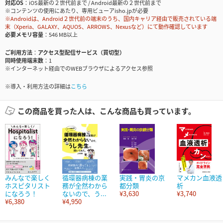
対応OS
iOS最新の２世代前まで / Android最新の２世代前まで
※コンテンツの使用にあたり、専用ビューアisho.jpが必要
※Androidは、Android２世代前の端末のうち、国内キャリア経由で販売されている端
末（Xperia、GALAXY、AQUOS、ARROWS、Nexusなど）にて動作確認しています
必要メモリ容量
546 MB以上
ご利用方法
アクセス型配信サービス（買切型）
同時使用端末数
1
※インターネット経由でのWEBブラウザによるアクセス参照
※導入・利用方法の詳細は
こちら
この商品を買った人は、こんな商品も買っています。
みんなで楽しく
循環器病棟の業
実践・胃炎の京
マメカン血液透
ホスピタリスト
務が全然わから
都分類
析
になろう！
ないので、う...
¥3,630
¥3,740
¥6,380
¥4,950