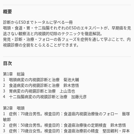
概要
診断からESDまでトータルに学べる一冊
咽頭・食道・胃・十二指腸それぞれのESDのエキスパートが、早期癌を見
逃さない観察法と内視鏡的切除のテクニックを徹底解説。
発見・診断・治療・フォローの各フェーズを症例を通して学ぶことで、内
視鏡診療の全貌をとらえることができます。
目次
第1章 総論
1 咽頭病変の内視鏡診断と治療 菊池大輔
2 食道病変の内視鏡診断と治療 鈴木悠悟
3 胃病変の内視鏡診断と治療 上山浩也
4 十二指腸病変の内視鏡診断と治療 加藤元彦
第2章 咽頭
1 症例：70歳台男性。検査目的：食道癌内視鏡治療後のフォロー 飯塚
敏郎
2 症例：50歳台男性。検査目的：食道癌治療後の定期検査 鈴木悠悟
3 症例：70歳台女性。検査目的：食道癌治療前の精査 堅田親利・岸本