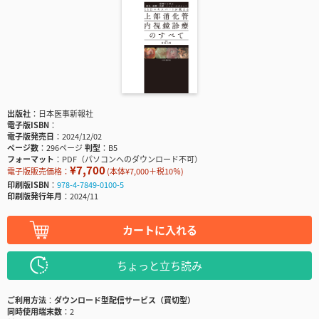
出版社
日本医事新報社
電子版ISBN
電子版発売日
2024/12/02
ページ数
296ページ
判型
B5
フォーマット
PDF（パソコンへのダウンロード不可）
¥7,700
電子版販売価格：
(本体¥7,000＋税10％)
印刷版ISBN
978-4-7849-0100-5
印刷版発行年月
2024/11
カートに入れる
ちょっと立ち読み
ご利用方法
ダウンロード型配信サービス（買切型）
同時使用端末数
2