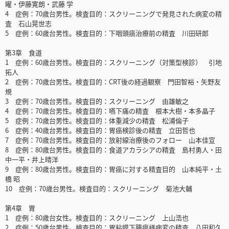
曜・伊藤寛朗・武藤 学
4 症例：70歳台男性。検査目的：スクリーニングで発見された病変の精
査 石山晃世志
5 症例：60歳台男性。検査目的：下咽頭癌治療前の精査 川田研郎
第3章 食道
1 症例：60歳台男性。検査目的：スクリーニング（対策型検診） 引地
拓人
2 症例：70歳台男性。検査目的：CRT後の経過観察 門田智裕・矢野友
規
3 症例：70歳台男性。検査目的：スクリーニング 由雄敏之
4 症例：70歳台男性。検査目的：嚥下痛の精査 根本大樹・本多晶子
5 症例：70歳台男性。検査目的：体重減少の精査 松浦倫子
6 症例：40歳台男性。検査目的：胃癌検診後の精査 立田哲也
7 症例：70歳台男性。検査目的：放射線治療後のフォロー 山本佳宣
8 症例：80歳台男性。検査目的：食道アカラシアの精査 島村勇人・田
中一平・井上晴洋
9 症例：80歳台男性。検査目的：胃癌に対する精査目的 山本純平・土
橋 昭
10 症例：70歳台男性。検査目的：スクリーニング 菊池大輔
第4章 胃
1 症例：80歳台女性。検査目的：スクリーニング 上山浩也
2 症例：50歳台男性。検査目的：胃粘膜下腫瘍様病変の精査 八田和久