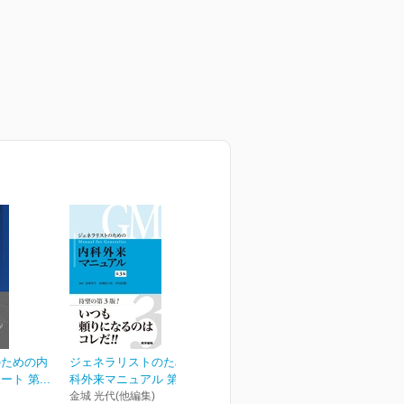
のための内
ジェネラリストのための内
ト 第...
科外来マニュアル 第3版
金城 光代(他編集)