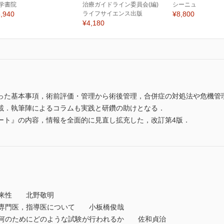
学書院
治療ガイドライン委員会(編)
シーニュ
,940
ライフサイエンス出版
¥8,800
¥4,180
った基本事項，術前評価・管理から術後管理，合併症の対処法や危機管
載．執筆陣によるコラムも実践と研鑽の助けとなる．
ート』の内容，情報を全面的に見直し拡充した，改訂第4版．
来性 北野敬明
専門医，指導医について 小板橋俊哉
何のためにどのような試験が行われるか 佐和貞治