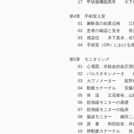
17 甲状腺機能異常 大下
第4章 手術室入室
01 麻酔器の始業点検 江
02 患者の確認と安全 長
03 感染症 木下真央，佐
04 手術室（OR）における
第5章 モニタリング
01 心電図，非観血的血圧
02 パルスオキシメータ 神
03 カプノメーター 荻野
04 動脈カテーテル 安藤
05 体 温 立花俊祐，山
06 筋弛緩モニターの基礎
07 筋弛緩モニターの臨床
08 脳波モニター 鎌田こ
09 尿 量 和田紋奈，井
10 肺動脈カテーテル 井