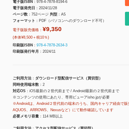
電子版ISBN
978-4-7878-8194-6
電子版発売日
2024/11/28
ページ数
752ページ
判型
A5
フォーマット
PDF（パソコンへのダウンロード不可）
¥9,350
電子版販売価格：
(本体¥8,500＋税10％)
印刷版ISBN
978-4-7878-2634-3
印刷版発行年月
2024/11
ご利用方法
ダウンロード型配信サービス（買切型）
同時使用端末数
2
対応OS
iOS最新の２世代前まで / Android最新の２世代前まで
※コンテンツの使用にあたり、専用ビューアisho.jpが必要
※Androidは、Android２世代前の端末のうち、国内キャリア経由で販
AQUOS、ARROWS、Nexusなど）にて動作確認しています
必要メモリ容量
114 MB以上
ご利用方法
アクセス型配信サービス（買切型）