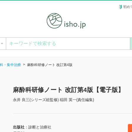
初め
ー
科・集中治療
麻酔科研修ノート 改訂第4版
麻酔科研修ノート 改訂第4版【電子版】
永井 良三(シリーズ総監修) 稲田 英一(責任編集)
出版社
診断と治療社