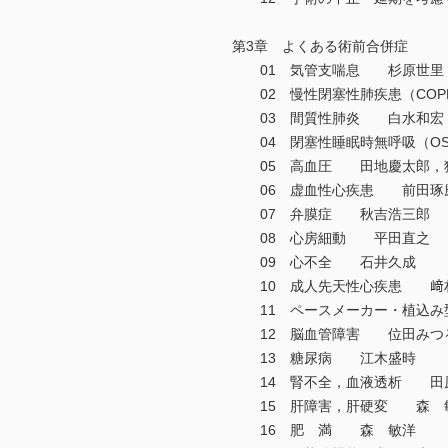
第3章 よくある術前合併症
01 気管支喘息 杉原世里
02 慢性閉塞性肺疾患（CO
03 間質性肺炎 白水和宏
04 閉塞性睡眠時無呼吸（O
05 高血圧 田地慶太郎，
06 虚血性心疾患 前田琢
07 弁膜症 秋吉浩三郎
08 心房細動 平田直之
09 心不全 石井久成
10 成人先天性心疾患 﨑村
11 ペースメーカー・植込み型
12 脳血管障害 位田みつ
13 糖尿病 江木盛時
14 腎不全，血液透析 田
15 肝障害，肝硬変 森 
16 肥 満 森 敏洋