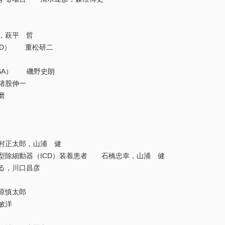
，萩平 哲
PD） 重松研二
SA） 磯野史朗
猪股伸一
磨
正太郎，山浦 健
除細動器（ICD）装着患者 石橋忠幸，山浦 健
る，川口昌彦
原慎太郎
敏洋