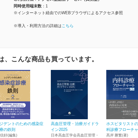
同時使用端末数
1
※インターネット経由でのWEBブラウザによるアクセス参照
※導入・利用方法の詳細は
こちら
は、こんな商品も買っています。
ジデントのための感染症
高血圧管理・治療ガイドラ
ホスピタリスト
療の鉄則
イン2025
科診療フローチャー
 信好(編集)
日本高血圧学会高血圧管理・
髙岸 勝繁(著)