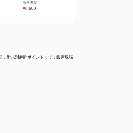
医学書院
¥6,600
理，術式別麻酔ポイントまで，臨床現場