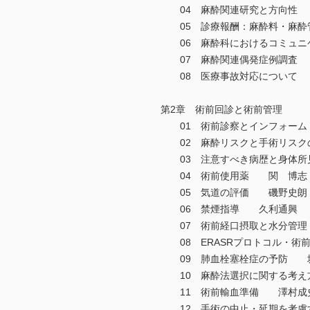
04 麻酔関連研究と方向性
05 診療報酬：麻酔料・麻酔
06 麻酔科におけるコミュニ
07 麻酔関連偶発症例調査
08 医療事故対応について
第2章 術前回診と術前管理
01 術前診察とインフォーム
02 麻酔リスクと手術リスク
03 注意すべき病歴と身体所
04 術前使用薬 関 博志
05 気道の評価 磯野史朗
06 禁煙指導 久利通興
07 術前経口摂取と水分管
08 ERASRプロトコル・術
09 肺血栓塞栓症の予防 坂
10 麻酔法選択に関する考
11 術前輸血準備 澤村成
12 手術の中止・延期を考慮