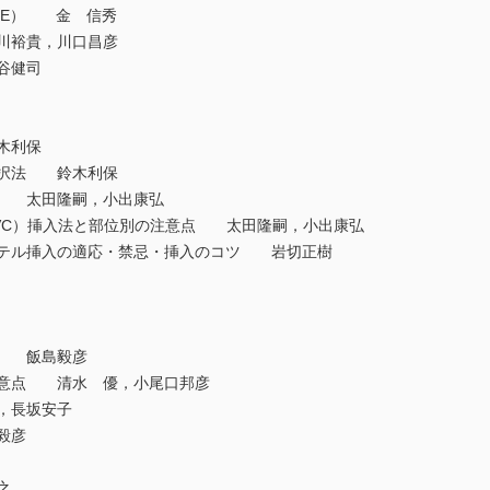
EE） 金 信秀
裕貴，川口昌彦
谷健司
木利保
択法 鈴木利保
 太田隆嗣，小出康弘
VC）挿入法と部位別の注意点 太田隆嗣，小出康弘
テル挿入の適応・禁忌・挿入のコツ 岩切正樹
量 飯島毅彦
意点 清水 優，小尾口邦彦
，長坂安子
毅彦
之