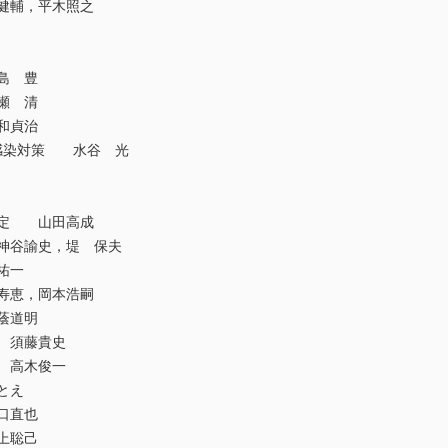
健輔，平木照之
島 豊
瀬 清
和貞治
感染対策 水谷 光
測定 山田高成
谷諭史，堤 保夫
祐一
寿恵，岡本浩嗣
蔭道明
 須藤貴史
 高木俊一
とえ
口直也
上聡己