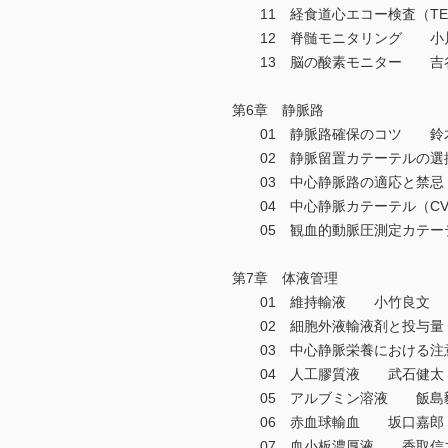
11 経食道心エコー検査（T
12 脊髄モニタリング 小川
13 脳の酸素モニター 吉
第6章 静脈路
01 静脈路確保のコツ 鈴
02 静脈留置カテーテルの選
03 中心静脈路の適応と禁忌
04 中心静脈カテーテル（C
05 観血的動脈圧測定カテー
第7章 体液管理
01 維持輸液 小竹良文
02 細胞外液輸液剤と投与
03 中心静脈栄養における注
04 人工膠質液 武石健太
05 アルブミン溶液 飯島
06 赤血球輸血 坂口嘉郎
07 血小板濃厚液 香取信