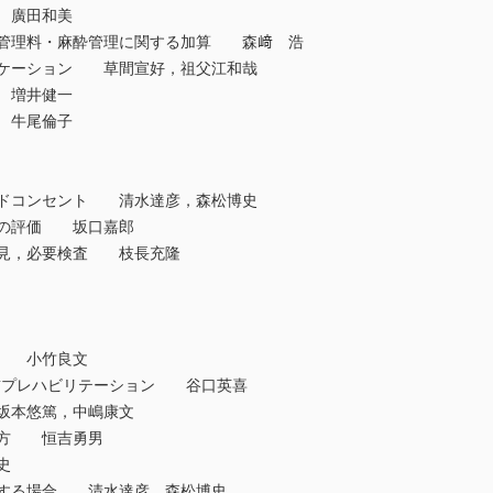
 廣田和美
管理料・麻酔管理に関する加算 森﨑 浩
ケーション 草間宣好，祖父江和哉
 増井健一
 牛尾倫子
ドコンセント 清水達彦，森松博史
の評価 坂口嘉郎
見，必要検査 枝長充隆
理 小竹良文
前プレハビリテーション 谷口英喜
本悠篤，中嶋康文
え方 恒吉勇男
史
する場合 清水達彦，森松博史