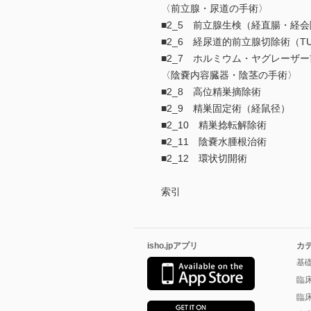
〈前立腺・尿道の手術〉
■2_5 前立腺生検（経直腸・経
■2_6 経尿道的前立腺切除術（TU
■2_7 ホルミウム・ヤグレーザー
〈陰嚢内容臓器・陰茎の手術〉
■2_8 高位精巣摘除術
■2_9 精巣固定術（経鼠径）
■2_10 精巣捻転解除術
■2_11 陰嚢水腫根治術
■2_12 環状切開術
索引
isho.jpアプリ
カ
基
臨
臨