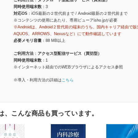
同時使用端末数
3
対応OS
iOS最新の２世代前まで / Android最新の２世代前まで
※コンテンツの使用にあたり、専用ビューアisho.jpが必要
※Androidは、Android２世代前の端末のうち、国内キャリア経由で販
AQUOS、ARROWS、Nexusなど）にて動作確認しています
必要メモリ容量
88 MB以上
ご利用方法
アクセス型配信サービス（買切型）
同時使用端末数
1
※インターネット経由でのWEBブラウザによるアクセス参照
※導入・利用方法の詳細は
こちら
は、こんな商品も買っています。