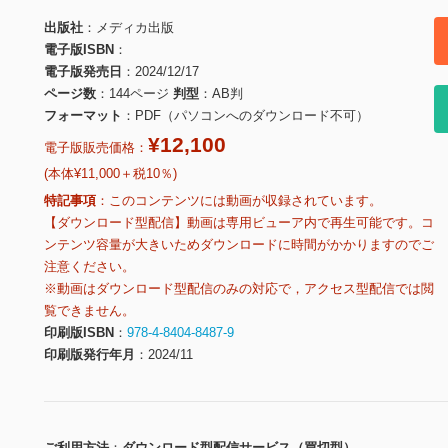
出版社
メディカ出版
電子版ISBN
電子版発売日
2024/12/17
ページ数
144ページ
判型
AB判
フォーマット
PDF（パソコンへのダウンロード不可）
¥12,100
電子版販売価格：
(本体¥11,000＋税10％)
特記事項
このコンテンツには動画が収録されています。
【ダウンロード型配信】動画は専用ビューア内で再生可能です。コ
ンテンツ容量が大きいためダウンロードに時間がかかりますのでご
注意ください。
※動画はダウンロード型配信のみの対応で，アクセス型配信では閲
覧できません。
印刷版ISBN
978-4-8404-8487-9
印刷版発行年月
2024/11
ご利用方法
ダウンロード型配信サービス（買切型）