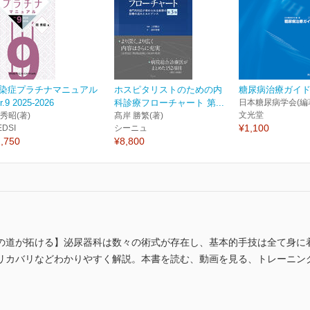
染症プラチナマニュアル
ホスピタリストのための内
糖尿病治療ガイド2
r.9 2025-2026
科診療フローチャート 第...
日本糖尿病学会(編
文光堂
 秀昭(著)
髙岸 勝繁(著)
¥1,100
EDSI
シーニュ
,750
¥8,800
の道が拓ける】泌尿器科は数々の術式が存在し、基本的手技は全て身に
リカバリなどわかりやすく解説。本書を読む、動画を見る、トレーニン