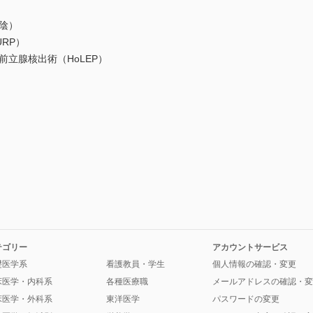
会陰）
RP）
前立腺核出術（HoLEP）
テゴリー
アカウントサービス
礎医学系
看護教員・学生
個人情報の確認・変更
床医学・内科系
各種医療職
メールアドレスの確認・変
床医学・外科系
東洋医学
パスワードの変更