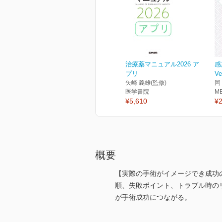
治療薬マニュアル2026 ア
感
プリ
Ve
矢崎 義雄(監修)
岡
医学書院
M
¥5,610
¥2
概要
【実際の手術がイメージでき成功
順、失敗ポイント、トラブル時の
が手術成功につながる。