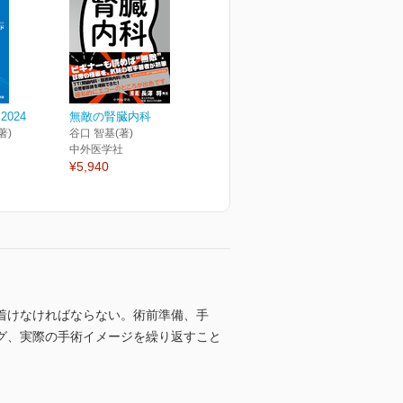
024
無敵の腎臓内科
著)
谷口 智基(著)
中外医学社
¥5,940
着けなければならない。術前準備、手
グ、実際の手術イメージを繰り返すこと