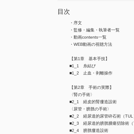
目次
・序文
・監修・編集・執筆者一覧
・動画contents一覧
・WEB動画の視聴方法
【第1章 基本手技】
■1_1 糸結び
■1_2 止血・剥離操作
【第2章 手術の実際】
〈腎の手術〉
■2_1 経皮的腎瘻造設術
〈尿管・膀胱の手術〉
■2_2 経尿道的尿管砕石術（TUL
■2_3 経尿道的膀胱腫瘍切除術（T
■2_4 膀胱瘻造設術