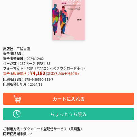
出版社
三輪書店
電子版ISBN
電子版発売日
2024/12/02
ページ数
152ページ
判型
B5
フォーマット
PDF（パソコンへのダウンロード不可）
¥4,180
電子版販売価格：
(本体¥3,800＋税10％)
印刷版ISBN
978-4-89590-833-7
印刷版発行年月
2024/11
カートに入れる
ちょっと立ち読み
ご利用方法
ダウンロード型配信サービス（買切型）
同時使用端末数
2