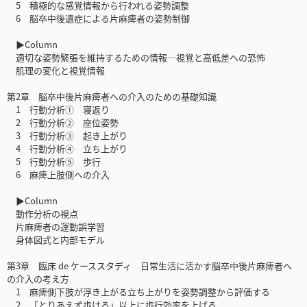
5 積極的な感覚情報から行われる姿勢調整
6 脳卒中後遺症による片麻痺者の姿勢制御
▶Column
適切な姿勢緊張を維持するための情報―視覚と高低差への恐怖
肌理の変化と視覚情報
第2章 脳卒中後片麻痺者への介入のための基礎知識
1 行動分析① 寝返り
2 行動分析② 座位姿勢
3 行動分析③ 起き上がり
4 行動分析④ 立ち上がり
5 行動分析⑤ 歩行
6 麻痺上肢側への介入
▶Column
動作分析の視点
片麻痺者の運動誤学習
身体図式と内部モデル
第3章 臨床 de ケーススタディ 日常生活に活かす脳卒中後片麻痺者へ
の介入の考え方
1 麻痺側下肢が浮き上がる立ち上がりを姿勢調整から評価する
2 「とりあえず歩ける」以上に歩行効率を上げる