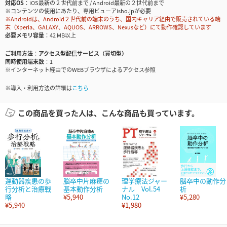
対応OS
iOS最新の２世代前まで / Android最新の２世代前まで
※コンテンツの使用にあたり、専用ビューアisho.jpが必要
※Androidは、Android２世代前の端末のうち、国内キャリア経由で販売されている端
末（Xperia、GALAXY、AQUOS、ARROWS、Nexusなど）にて動作確認しています
必要メモリ容量
42 MB以上
ご利用方法
アクセス型配信サービス（買切型）
同時使用端末数
1
※インターネット経由でのWEBブラウザによるアクセス参照
※導入・利用方法の詳細は
こちら
この商品を買った人は、こんな商品も買っています。
運動器疾患の歩
脳卒中片麻痺の
理学療法ジャー
脳卒中の動作分
行分析と治療戦
基本動作分析
ナル Vol.54
析
略
¥5,940
No.12
¥5,280
¥5,940
¥1,980