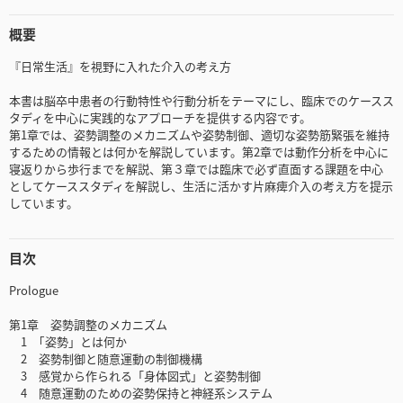
概要
『日常生活』を視野に入れた介入の考え方
本書は脳卒中患者の行動特性や行動分析をテーマにし、臨床でのケースス
タディを中心に実践的なアプローチを提供する内容です。
第1章では、姿勢調整のメカニズムや姿勢制御、適切な姿勢筋緊張を維持
するための情報とは何かを解説しています。第2章では動作分析を中心に
寝返りから歩行までを解説、第３章では臨床で必ず直面する課題を中心
としてケーススタディを解説し、生活に活かす片麻痺介入の考え方を提示
しています。
目次
Prologue
第1章 姿勢調整のメカニズム
1 ｢姿勢」とは何か
2 姿勢制御と随意運動の制御機構
3 感覚から作られる「身体図式」と姿勢制御
4 随意運動のための姿勢保持と神経系システム