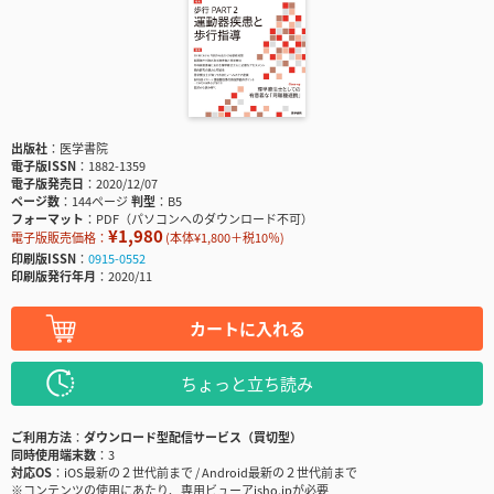
出版社
医学書院
電子版ISSN
1882-1359
電子版発売日
2020/12/07
ページ数
144ページ
判型
B5
フォーマット
PDF（パソコンへのダウンロード不可）
¥1,980
電子版販売価格：
(本体¥1,800＋税10％)
印刷版ISSN
0915-0552
印刷版発行年月
2020/11
カートに入れる
ちょっと立ち読み
ご利用方法
ダウンロード型配信サービス（買切型）
同時使用端末数
3
対応OS
iOS最新の２世代前まで / Android最新の２世代前まで
※コンテンツの使用にあたり、専用ビューアisho.jpが必要