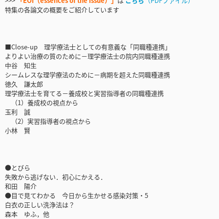
>>>
「EOI（essences of the issue）」
は
こちら
（PDFファイル）
特集の各論文の概要をご紹介しています
■Close-up 理学療法士としての有意義な「同職種連携」
よりよい治療の質のために－理学療法士の院内同職種連携
中谷 知生
シームレスな理学療法のために－病期を超えた同職種連携
徳久 謙太郎
理学療法士を育てる－養成校と実習指導者の同職種連携
（1）養成校の視点から
玉利 誠
（2）実習指導者の視点から
小林 賢
●とびら
失敗から逃げない．初心にかえる．
和田 陽介
●目で見てわかる 今日から生かせる感染対策・5
白衣の正しい洗浄法は？
森本 ゆふ，他