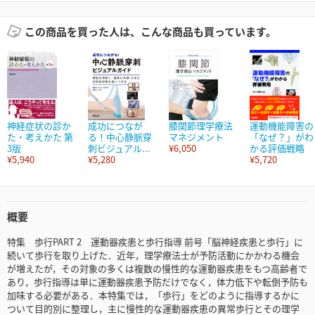
この商品を買った人は、こんな商品も買っています。
神経症状の診か
成功につなが
膝関節理学療法
運動機能障害の
た・考えかた 第
る！中心静脈穿
マネジメント
「なぜ？」がわ
3版
刺ビジュアル...
¥6,050
かる評価戦略
¥5,940
¥5,280
¥5,720
概要
特集 歩行PART 2 運動器疾患と歩行指導 前号「脳神経疾患と歩行」に
続いて歩行を取り上げた．近年，理学療法士が予防活動にかかわる機会
が増えたが，その対象の多くは複数の慢性的な運動器疾患をもつ高齢者で
あり，歩行指導は単に運動器疾患予防だけでなく，体力低下や転倒予防も
加味する必要がある．本特集では，「歩行」をどのように指導するかに
ついて目的別に整理し，主に慢性的な運動器疾患の異常歩行とその理学