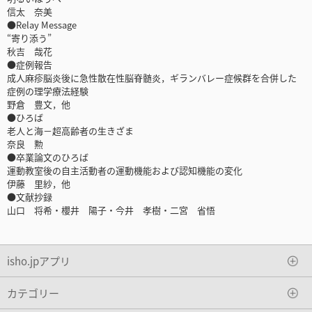
信太 奈美
●Relay Message
“寄り添う”
秋吉 哉花
●症例報告
成人麻疹脳炎後に急性散在性脳脊髄炎，ギランバレー症候群を合併した
症例の理学療法経験
野倉 豊文，他
●ひろば
老人と海－超高齢者の生きざま
奈良 勲
●卒業論文のひろば
運動教室後の自主活動者の運動機能および認知機能の変化
伊藤 里紗，他
●文献抄録
山口 将希・櫻井 陽子・今井 孝樹・二宮 省悟
isho.jpアプリ
カテゴリー