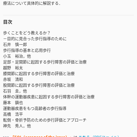
療法について具体的に解説する．
目次
歩くことをどう教えるか？
－目的に見合った歩行指導のために
石井 慎一郎
歩行指導の基本と応用歩行
小玉 裕治，他
足部・足関節に起因する歩行障害の評価と治療
越野 裕太
膝関節に起因する歩行障害の評価と治療
赤坂 清和
股関節に起因する歩行障害の評価と治療
石羽 圭，他
体幹の運動器疾患に起因する歩行障害の評価と治療
藤本 鎮也
運動器疾患をもつ高齢者の歩行指導
高橋 浩平
転倒・骨折予防のための歩行評価とアプローチ
神先 秀人，他