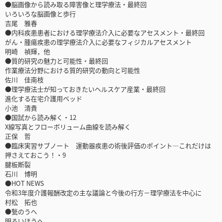
●脳画像から読み取る障害像と理学療法・最終回
いろいろな脳画像と歩行
吉尾 雅春
●内科疾患患者における理学療法介入に必要なアセスメント・最終回
がん・腫瘍疾患の理学療法介入に必要なフィジカルアセスメント
明崎 禎輝，他
●質的研究の魅力と可能性・最終回
作業療法分野における質的研究の動向と可能性
佐川 佳南枝
●理学療法士が知っておきたいヘルスケア産業・最終回
進化する在宅介護用ベッド
小池 清貴
●国試から読み解く・12
X線写真とフローボリューム曲線を読み解く
正保 哲
●臨床実習サブノート 運動器疾患の術後評価のポイント―これだけは
押さえておこう！・9
腱板断裂
石川 博明
●HOT NEWS
令和3年度介護報酬改定の主な議論と今後の行方－理学療法を中心に
村松 拓也
●甃のうへ
明るいほうへ