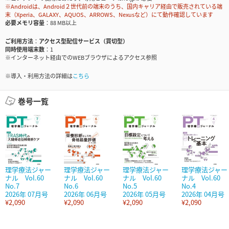
※Androidは、Android２世代前の端末のうち、国内キャリア経由で販売されている端
末（Xperia、GALAXY、AQUOS、ARROWS、Nexusなど）にて動作確認しています
必要メモリ容量
88 MB以上
ご利用方法
アクセス型配信サービス（買切型）
同時使用端末数
1
※インターネット経由でのWEBブラウザによるアクセス参照
※導入・利用方法の詳細は
こちら
巻号一覧
理学療法ジャー
理学療法ジャー
理学療法ジャー
理学療法ジャー
ナル Vol.60
ナル Vol.60
ナル Vol.60
ナル Vol.60
No.7
No.6
No.5
No.4
2026年 07月号
2026年 06月号
2026年 05月号
2026年 04月号
¥2,090
¥2,090
¥2,090
¥2,090