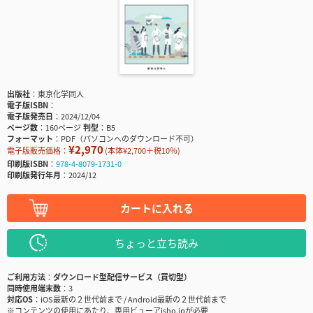
出版社
東京化学同人
電子版ISBN
電子版発売日
2024/12/04
ページ数
160ページ
判型
B5
フォーマット
PDF（パソコンへのダウンロード不可）
¥2,970
電子版販売価格：
(本体¥2,700＋税10％)
印刷版ISBN
978-4-8079-1731-0
印刷版発行年月
2024/12
カートに入れる
ちょっと立ち読み
ご利用方法
ダウンロード型配信サービス（買切型）
同時使用端末数
3
対応OS
iOS最新の２世代前まで / Android最新の２世代前まで
※コンテンツの使用にあたり、専用ビューアisho.jpが必要