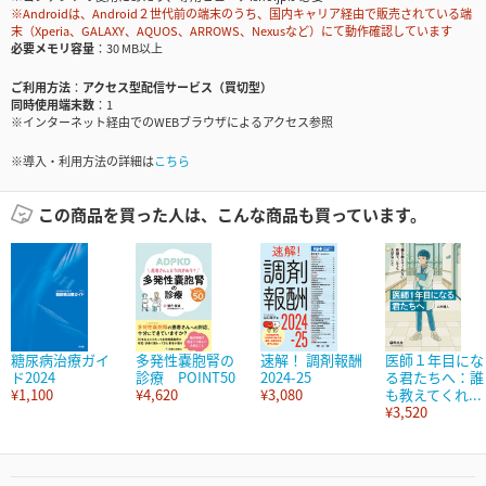
※Androidは、Android２世代前の端末のうち、国内キャリア経由で販売されている端
末（Xperia、GALAXY、AQUOS、ARROWS、Nexusなど）にて動作確認しています
必要メモリ容量
30 MB以上
ご利用方法
アクセス型配信サービス（買切型）
同時使用端末数
1
※インターネット経由でのWEBブラウザによるアクセス参照
※導入・利用方法の詳細は
こちら
この商品を買った人は、こんな商品も買っています。
糖尿病治療ガイ
多発性嚢胞腎の
速解！ 調剤報酬
医師１年目にな
ド2024
診療 POINT50
2024-25
る君たちへ：誰
¥1,100
¥4,620
¥3,080
も教えてくれ...
¥3,520