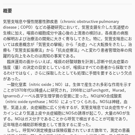
概要
気管支喘息や慢性閉塞性肺疾患（chronic obstructive pulmonary
disease；COPD）などの基礎研究において，気管支鏡を介した気道壁の
生検に加え，喀痰の細胞成分や遠心後の上清液の検討は，各疾患の病態
の解明および治療法の開発に大きく寄与してきた。特に，気管支喘息にお
いては疾患概念が「気管支の攣縮」から「炎症」へと大転換をきたし，治
療も「気管支拡張療法」から「抗炎症療法」へと変わり患者管理効率の飛
躍的な向上をみたのは周知の事実である。
臨床運用の面からいえば，喀痰の好酸球数を計測し診断や抗炎症薬の
強度（量）の決定の目安としているが，喀痰はすべての患者から採取でき
るわけではなく，さらに採取したとしても処理に手間を要するという欠点
があった。
一酸化窒素（nitric oxide；NO）は，生体で産生され多彩な作用を示す
ことが1970年代以降盛んに研究され，1998年にはFurchgott，Murad，
Ignarroのノーベル医学生理学賞の受賞に至った。NOはNO合成酸素
（nitric oxide synthase；NOS）によってつくられる。NOSは神経，血
管，気道上皮，炎症細胞に広く分布するが，気管支喘息では炎症性サイト
カインにより気道上皮や炎症細胞にNOSの誘導が起こり，大量のNOが生
ずる。NOはガス分子であることから呼気で検出することが可能であり，
近年喘息の補助診断検査として普及するに至った。
しかし，呼気NO測定検査は保険収載されていまだ数年で，測定の意義