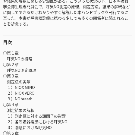
や結果の解釈に関し多少混乱がある。こういった状況の下，日本呼吸器
学会肺生理専門員会で，呼気NO測定の原理，測定方法，結果の解釈など
に関してできるだけわかりやすく解説した本ハンドブックを刊行するに
至った。本書が呼吸器診療に携わる少しでも多くの関係者に読まれるこ
とを祈念する。
目次
○第１章
呼気NOの概略
○第２章
呼気NO測定原理
○第３章
測定法の実際
１）NIOX MINO
２）NIOX VERO
３）NObreath
○第４章
測定結果の解釈
１）測定値に対する諸因子の影響
２）各呼吸器疾患における呼気NO
３）喘息における呼気NO
○第５章