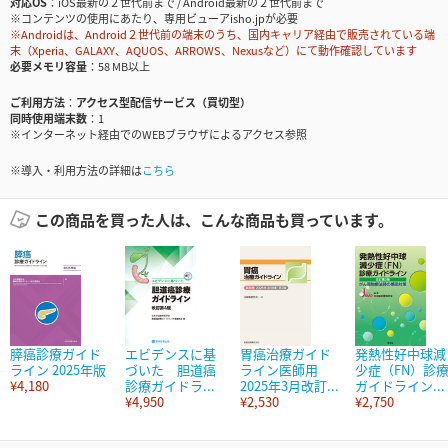
対応OS
iOS最新の２世代前まで / Android最新の２世代前まで
※コンテンツの使用にあたり、専用ビューアisho.jpが必要
※Androidは、Android２世代前の端末のうち、国内キャリア経由で販売されている端
末（Xperia、GALAXY、AQUOS、ARROWS、Nexusなど）にて動作確認しています
必要メモリ容量
58 MB以上
ご利用方法
アクセス型配信サービス（買切型）
同時使用端末数
1
※インターネット経由でのWEBブラウザによるアクセス参照
※導入・利用方法の詳細は
こちら
この商品を買った人は、こんな商品も買っています。
膵癌診療ガイド
エビデンスに基
胃癌治療ガイド
発熱性好中球減
ライン 2025年版
づいた 胆道癌
ライン医師用
少症（FN）診
¥4,180
診療ガイドラ...
2025年3月改訂...
ガイドライン...
¥4,950
¥2,530
¥2,750