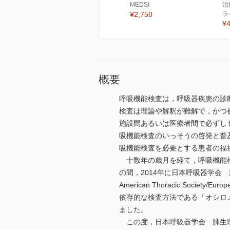
MEDSI
治
¥2,750
ラ
¥4
概要
呼吸機能検査は，呼吸器疾患の診
検査は理論や解釈が難解で，かつ
施設間あるいは医療者間で必ずし
吸機能検査のいっそうの啓発と普
吸機能検査を必要とする患者の福
十数年の歳月を経て，呼吸機能検
の間，2014年に日本呼吸器学会
American Thoracic Society/E
依存的な検査方法である「オシロ
ました。
この度，日本呼吸器学会 肺生理