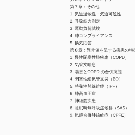
第７章：その他
1. 気道過敏性・気道可逆性
2. 呼吸筋力測定
3. 運動負荷試験
4. 肺コンプライアンス
5. 換気応答
第８章：異常値を呈する疾患の特
1. 慢性閉塞性肺疾患（COPD）
2. 気管支喘息
3. 喘息とCOPD の合併病態
4. 閉塞性細気管支炎（BO）
5. 特発性肺線維症（IPF）
6. 肺高血圧症
7. 神経筋疾患
8. 睡眠時無呼吸症候群（SAS）
9. 気腫合併肺線維症（CPFE）