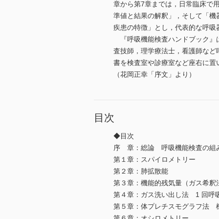
章から第7章までは，日常臨床で
準値と結果の解釈」，そして「機
疾患の特徴」とし，代表的な呼吸
『呼吸機能検査ハンドブック』は
査技師，理学療法士，看護師など
書を検査室や診療室など座右に置
（花岡正幸「序文」より）
目次
◆目次
序 章：総論 呼吸機能検査の組
第１章：スパイロメトリー
第２章：肺拡散能
第３章：機能的残気量（ガス希釈
第４章：ガス洗い出し法 1 回呼
第５章：体プレチスモグラフ法 機
第６章：オシロメトリー