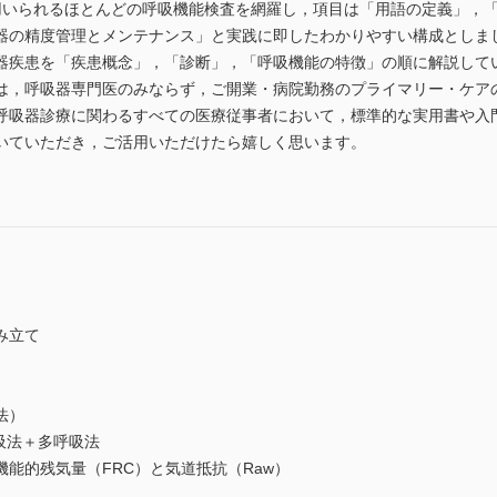
用いられるほとんどの呼吸機能検査を網羅し，項目は「用語の定義」，
器の精度管理とメンテナンス」と実践に即したわかりやすい構成としま
器疾患を「疾患概念」，「診断」，「呼吸機能の特徴」の順に解説して
，呼吸器専門医のみならず，ご開業・病院勤務のプライマリー・ケア
呼吸器診療に関わるすべての医療従事者において，標準的な実用書や入
いていただき，ご活用いただけたら嬉しく思います。
み立て
法）
吸法＋多呼吸法
能的残気量（FRC）と気道抵抗（Raw）