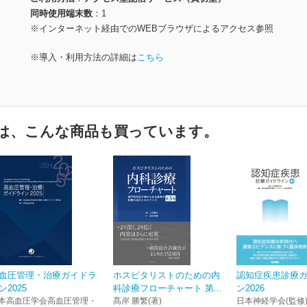
同時使用端末数
1
※インターネット経由でのWEBブラウザによるアクセス参照
※導入・利用方法の詳細は
こちら
は、こんな商品も買っています。
血圧管理・治療ガイドラ
ホスピタリストのための内
認知症疾患診療
ン2025
科診療フローチャート 第...
ン2026
本高血圧学会高血圧管理・
髙岸 勝繁(著)
日本神経学会(監修