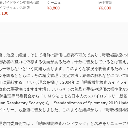
療ガイドライン委員会(編)
シーニュ
医学書院
イフサイエンス出版
¥8,800
¥6,600
,180
断，治療，経過，そして術前の評価に必要不可欠であり，呼吸器診療の
被験者の努力に依存する側面があるため，十分に普及しているとは言え
も一致しないという問題もあります。このような状況を改善するため，
及を図るとともに，その精度管理，測定方法，結果の解釈などについて
祉に貢献する」という理念を掲げ，2004年に『呼吸機能検査ガイドラ
査の重要性はますます増し，いっそうの普及と手技や評価の標準化が
 肺生理専門委員会から「ＬＭＳ法による日本人のスパイロメトリー新基準
uropean Respiratory Societyから「Standardization of Spirome
メトリー」も急速に普及しました。このような経緯から，『呼吸機能検
専門委員会では，『呼吸機能検査ハンドブック』と名称をリニューアル