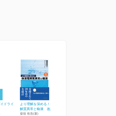
ガイドライ
より理解を深める！体液電
解質異常と輸液 改訂4版
)
柴垣 有吾(著)