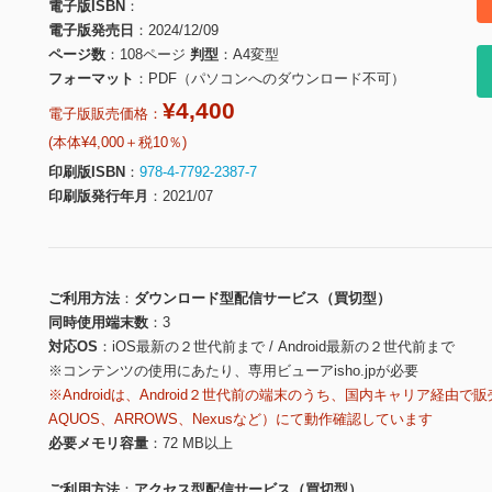
電子版ISBN
電子版発売日
2024/12/09
ページ数
108ページ
判型
A4変型
フォーマット
PDF（パソコンへのダウンロード不可）
¥4,400
電子版販売価格：
(本体¥4,000＋税10％)
印刷版ISBN
978-4-7792-2387-7
印刷版発行年月
2021/07
ご利用方法
ダウンロード型配信サービス（買切型）
同時使用端末数
3
対応OS
iOS最新の２世代前まで / Android最新の２世代前まで
※コンテンツの使用にあたり、専用ビューアisho.jpが必要
※Androidは、Android２世代前の端末のうち、国内キャリア経由で販
AQUOS、ARROWS、Nexusなど）にて動作確認しています
必要メモリ容量
72 MB以上
ご利用方法
アクセス型配信サービス（買切型）