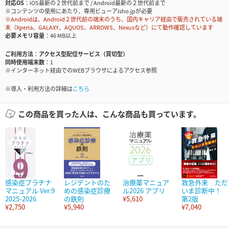
対応OS
iOS最新の２世代前まで / Android最新の２世代前まで
※コンテンツの使用にあたり、専用ビューアisho.jpが必要
※Androidは、Android２世代前の端末のうち、国内キャリア経由で販売されている端
末（Xperia、GALAXY、AQUOS、ARROWS、Nexusなど）にて動作確認しています
必要メモリ容量
46 MB以上
ご利用方法
アクセス型配信サービス（買切型）
同時使用端末数
1
※インターネット経由でのWEBブラウザによるアクセス参照
※導入・利用方法の詳細は
こちら
この商品を買った人は、こんな商品も買っています。
感染症プラチナ
レジデントのた
治療薬マニュア
救急外来 ただ
マニュアル Ver.9
めの感染症診療
ル2026 アプリ
いま診断中！
2025-2026
の鉄則
¥5,610
第2版
¥2,750
¥5,940
¥7,040