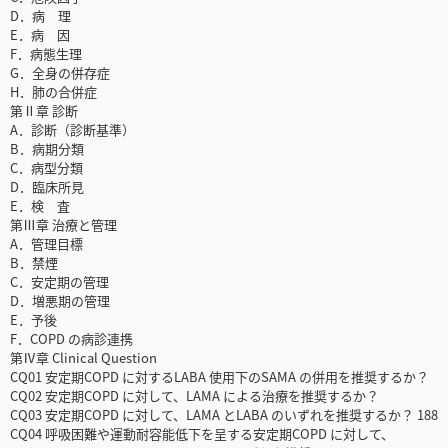
D．病 理
E．病 因
F．病態生理
G．全身の併存症
H．肺の合併症
第Ⅱ章 診断
A．診断（診断基準）
B．病期分類
C．病型分類
D．臨床所見
E．検 査
第Ⅲ章 治療と管理
A．管理目標
B．禁煙
C．安定期の管理
D．増悪期の管理
E．予後
F．COPD の病診連携
第Ⅳ章 Clinical Question
CQ01 安定期COPD に対するLABA 使用下のSAMA の併用を推奨するか？
CQ02 安定期COPD に対して、LAMA による治療を推奨するか？
CQ03 安定期COPD に対して、LAMA とLABA のいずれを推奨するか？ 188
CQ04 呼吸困難や運動耐容能低下を呈する安定期COPD に対して、