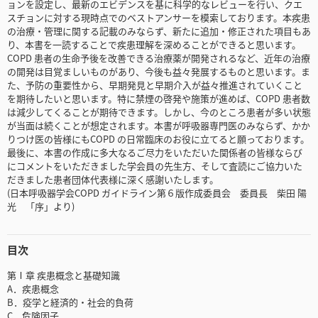
ョンを設定し、最新のエビデンスを基に科学的なレビューを行い、クエ
スチョンに対する現時点でのベストアンサーを模索しております。本疾患
の治療・管理に関する記載のみならず、新たに追加・修正された項目もあ
り、本書を一読することで疾患理解を深めることができると思います。
COPD 患者の生命予後を改善できる治療薬が開発されるなど、近年の治療
の開発は目覚ましいものがあり、今後も益々発展するものと思います。ま
た、予防の重要性から、早期発見と早期介入が益々推進されていくこと
を期待したいと思います。特に禁煙の啓発や施策が進めば、COPD 患者数
は減少してくることが期待できます。しかし、今のところ患者が多い状態
が当面は続くことが想定されます。本書が呼吸器専門医のみならず、かか
りつけ医の皆様にもCOPD の日常臨床のお役に立てると願っております。
最後に、本書の作成に多大なるご尽力をいただいた関係者の皆様ならび
にコメントをいただきました学会員の先生方、そして査読にご協力いた
だきました患者団体代表様に深く感謝いたします。
(日本呼吸器学会COPD ガイドライン第６版作成委員会 委員長 柴田 陽
光 「序」より)
目次
第Ⅰ章 疾患概念と基礎知識
A．疾患概念
B．疫学と経済的・社会的負荷
C．危険因子