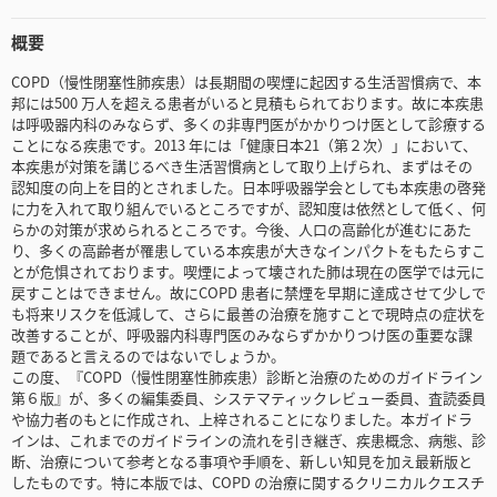
概要
COPD（慢性閉塞性肺疾患）は長期間の喫煙に起因する生活習慣病で、本
邦には500 万人を超える患者がいると見積もられております。故に本疾患
は呼吸器内科のみならず、多くの非専門医がかかりつけ医として診療する
ことになる疾患です。2013 年には「健康日本21（第２次）」において、
本疾患が対策を講じるべき生活習慣病として取り上げられ、まずはその
認知度の向上を目的とされました。日本呼吸器学会としても本疾患の啓発
に力を入れて取り組んでいるところですが、認知度は依然として低く、何
らかの対策が求められるところです。今後、人口の高齢化が進むにあた
り、多くの高齢者が罹患している本疾患が大きなインパクトをもたらすこ
とが危惧されております。喫煙によって壊された肺は現在の医学では元に
戻すことはできません。故にCOPD 患者に禁煙を早期に達成させて少しで
も将来リスクを低減して、さらに最善の治療を施すことで現時点の症状を
改善することが、呼吸器内科専門医のみならずかかりつけ医の重要な課
題であると言えるのではないでしょうか。
この度、『COPD（慢性閉塞性肺疾患）診断と治療のためのガイドライン
第６版』が、多くの編集委員、システマティックレビュー委員、査読委員
や協力者のもとに作成され、上梓されることになりました。本ガイドラ
インは、これまでのガイドラインの流れを引き継ぎ、疾患概念、病態、診
断、治療について参考となる事項や手順を、新しい知見を加え最新版と
したものです。特に本版では、COPD の治療に関するクリニカルクエスチ