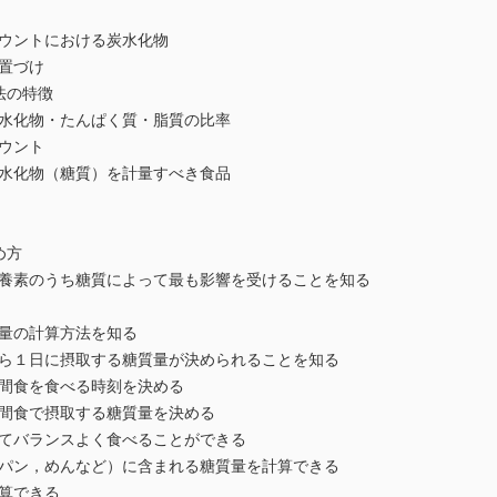
ウントにおける炭水化物
置づけ
法の特徴
水化物・たんぱく質・脂質の比率
ウント
水化物（糖質）を計量すべき食品
め方
養素のうち糖質によって最も影響を受けることを知る
量の計算方法を知る
ら１日に摂取する糖質量が決められることを知る
間食を食べる時刻を決める
間食で摂取する糖質量を決める
てバランスよく食べることができる
パン，めんなど）に含まれる糖質量を計算できる
算できる