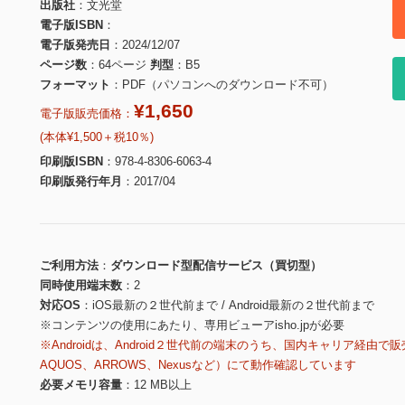
出版社
文光堂
電子版ISBN
電子版発売日
2024/12/07
ページ数
64ページ
判型
B5
フォーマット
PDF（パソコンへのダウンロード不可）
¥1,650
電子版販売価格：
(本体¥1,500＋税10％)
印刷版ISBN
978-4-8306-6063-4
印刷版発行年月
2017/04
ご利用方法
ダウンロード型配信サービス（買切型）
同時使用端末数
2
対応OS
iOS最新の２世代前まで / Android最新の２世代前まで
※コンテンツの使用にあたり、専用ビューアisho.jpが必要
※Androidは、Android２世代前の端末のうち、国内キャリア経由で販
AQUOS、ARROWS、Nexusなど）にて動作確認しています
必要メモリ容量
12 MB以上