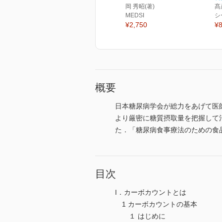
岡 秀昭(著)
髙
MEDSI
シ
¥2,750
¥8
概要
日本糖尿病学会が総力をあげて医
より厳密に糖質摂取量を把握して
た．「糖尿病食事療法のための食
目次
I．カーボカウントとは
1 カーボカウントの基本
１ はじめに