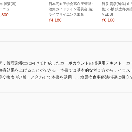
岸 勝繁(著)
日本高血圧学会高血圧管理・
筒泉 貴彦(編集) 山
ーニュ
治療ガイドライン委員会(編)
集) 小坂 鎮太郎(編
,800
ライフサイエンス出版
MEDSI
¥4,180
¥6,160
師，管理栄養士に向けて作成したカーボカウントの指導用テキスト．カ
治療効果を上げることができる．本書では基本的な考え方から，イラス
品交換表 第7版」と合わせて本書を活用し，糖尿病食事療法指導に役立