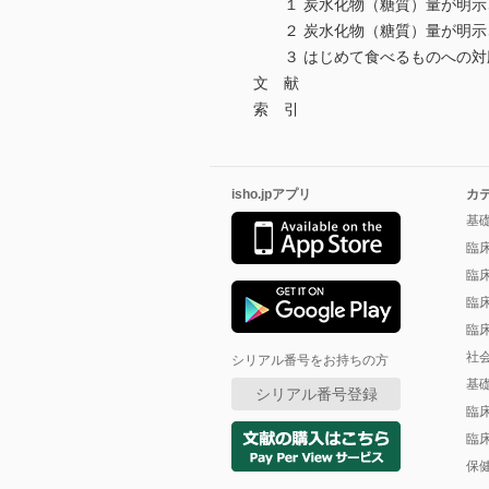
１ 炭水化物（糖質）量が明示
２ 炭水化物（糖質）量が明示
３ はじめて食べるものへの対
文 献
索 引
isho.jpアプリ
カ
基
臨
臨
臨
臨
社
シリアル番号をお持ちの方
基
シリアル番号登録
臨
臨
保