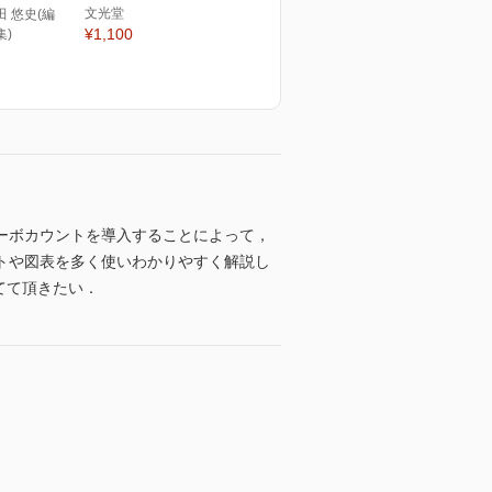
文光堂
田 悠史(編
¥1,100
集)
ーボカウントを導入することによって，
トや図表を多く使いわかりやすく解説し
てて頂きたい．