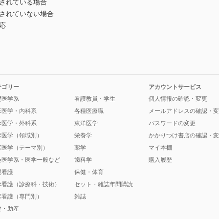
されている場合
されていない場合
応
テゴリー
アカウントサービス
礎医学系
看護教員・学生
個人情報の確認・変更
床医学・内科系
各種医療職
メールアドレスの確認・変
床医学・外科系
東洋医学
パスワードの変更
床医学（領域別）
栄養学
かかりつけ書店の確認・変
床医学（テーマ別）
薬学
マイ本棚
会医学系・医学一般など
歯科学
購入履歴
礎看護
保健・体育
床看護（診療科・技術）
セット・雑誌年間購読
床看護（専門別）
雑誌
健・助産