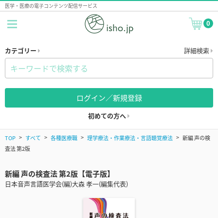
医学・医療の電子コンテンツ配信サービス
0
カテゴリー
詳細検索
ログイン／新規登録
初めての方へ
TOP
すべて
各種医療職
理学療法・作業療法・言語聴覚療法
新編 声の検
査法 第2版
新編 声の検査法 第2版【電子版】
日本音声言語医学会(編)大森 孝一(編集代表)