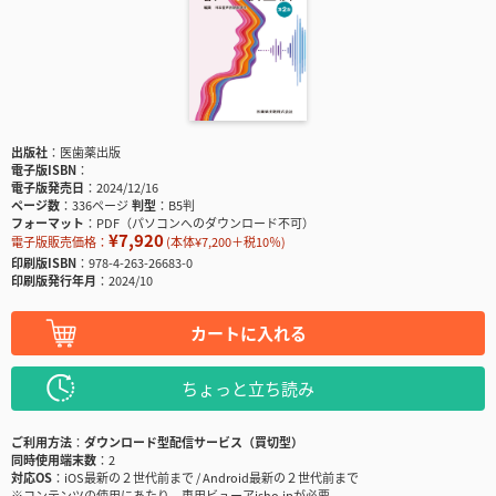
出版社
医歯薬出版
電子版ISBN
電子版発売日
2024/12/16
ページ数
336ページ
判型
B5判
フォーマット
PDF（パソコンへのダウンロード不可）
¥7,920
電子版販売価格：
(本体¥7,200＋税10％)
印刷版ISBN
978-4-263-26683-0
印刷版発行年月
2024/10
カートに入れる
ちょっと立ち読み
ご利用方法
ダウンロード型配信サービス（買切型）
同時使用端末数
2
対応OS
iOS最新の２世代前まで / Android最新の２世代前まで
※コンテンツの使用にあたり、専用ビューアisho.jpが必要