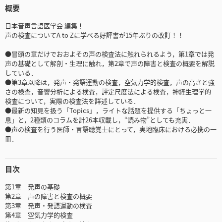
概要
日本音声言語医学会 編集！
声の検査についてA to Zに学べる好評書が15年ぶりの改訂！！
●冒頭の章だけでおおよその声の検査法に触れられるよう，第1章では発
声の基礎として解剖・生理に触れ，第2章で声の障害と検査の概要を解説
している．
●第3章以降は，発声・発語運動の検査，空気力学的検査，声の高さと強
さの検査，音響分析による検査，評定尺度法による検査，神経生理学的
検査について，実際の検査法を詳述している．
●最新の知見を扱う「Topics」，ライトな話題を提供する「ちょっと一
息」と，2種類のコラムを計26本収載し，“読み物”としても充実．
●声の検査を行う医師・言語聴覚士にとって，実地臨床における必携の一
冊．
目次
第1章 発声の基礎
第2章 声の障害と検査の概要
第3章 発声・発語運動の検査
第4章 空気力学的検査