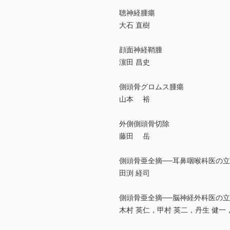
聴神経腫瘍
大石 直樹
顔面神経鞘腫
濵田 昌史
側頭骨グロムス腫瘍
山本 裕
外側側頭骨切除
藤田 岳
側頭骨亜全摘──耳鼻咽喉科医の
田渕 経司
側頭骨亜全摘──脳神経外科医の
木村 英仁，甲村 英二，丹生 健一