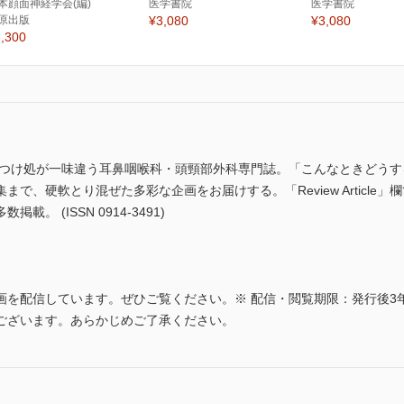
本顔面神経学会(編)
医学書院
医学書院
原出版
¥3,080
¥3,080
,300
のつけ処が一味違う耳鼻咽喉科・頭頸部外科専門誌。「こんなときどうす
で、硬軟とり混ぜた多彩な企画をお届けする。「Review Article
 (ISSN 0914-3491)
画を配信しています。ぜひご覧ください。※ 配信・閲覧期限：発行後3
ございます。あらかじめご了承ください。