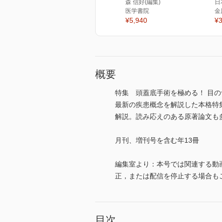
森 信好(編集)
日
医学書院
金
¥5,940
¥3
概要
特集 頭蓋底手術を極める！ 目
最新の疾患概念を解説した本格特集ま
解説。読み応えのある原著論文も多数掲載。
月刊、増刊号を含む年13冊
編集室より：本号では関連する動
正，または配信を停止する場合も
目次