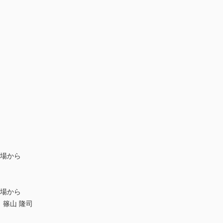
立場から
立場から
，篠山 隆司