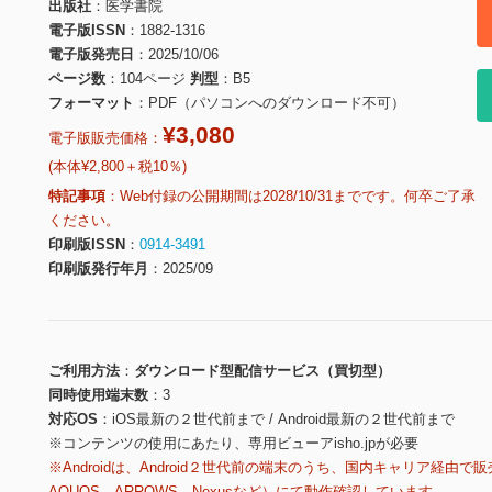
出版社
医学書院
電子版ISSN
1882-1316
電子版発売日
2025/10/06
ページ数
104ページ
判型
B5
フォーマット
PDF（パソコンへのダウンロード不可）
¥3,080
電子版販売価格：
(本体¥2,800＋税10％)
特記事項
Web付録の公開期間は2028/10/31までです。何卒ご了承
ください。
印刷版ISSN
0914-3491
印刷版発行年月
2025/09
ご利用方法
ダウンロード型配信サービス（買切型）
同時使用端末数
3
対応OS
iOS最新の２世代前まで / Android最新の２世代前まで
※コンテンツの使用にあたり、専用ビューアisho.jpが必要
※Androidは、Android２世代前の端末のうち、国内キャリア経由で販
AQUOS、ARROWS、Nexusなど）にて動作確認しています