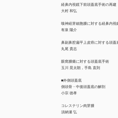
経鼻内視鏡下前頭蓋底手術の再建
大村 和弘
嗅神経芽細胞腫に対する経鼻内視
有泉 陽介
鼻副鼻腔扁平上皮癌に対する頭蓋
丸尾 貴志
眼窩腫瘍に対する頭蓋底手術
玉川 晃太朗，手島 直則
■外側頭蓋底
側頭骨・中後頭蓋底の解剖
小宗 徳孝
コレステリン肉芽腫
須納瀬 弘