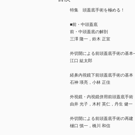
特集 頭蓋底手術を極める！
■前・中頭蓋底
前・中頭蓋底の解剖
三澤 隆一，鈴木 正宣
外切開による前頭蓋底手術の基本
江口 紘太郎
経鼻内視鏡下前頭蓋底手術の基本
石神 瑛亮，小林 正佳
外視鏡・内視鏡併用前頭蓋底手術
由井 光子，木村 英仁，丹生 健一
外切開による前頭蓋底手術の再建
樋口 慎一，橋川 和信