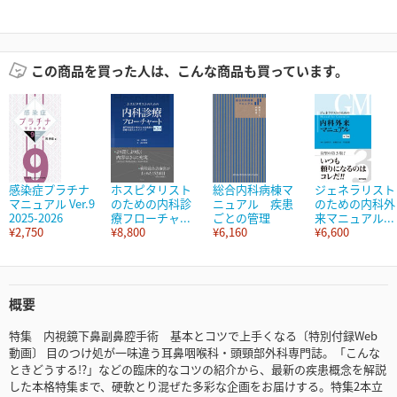
この商品を買った人は、こんな商品も買っています。
感染症プラチナ
ホスピタリスト
総合内科病棟マ
ジェネラリスト
マニュアル Ver.9
のための内科診
ニュアル 疾患
のための内科外
2025-2026
療フローチャ...
ごとの管理
来マニュアル...
¥2,750
¥8,800
¥6,160
¥6,600
概要
特集 内視鏡下鼻副鼻腔手術 基本とコツで上手くなる〔特別付録Web
動画〕 目のつけ処が一味違う耳鼻咽喉科・頭頸部外科専門誌。「こんな
ときどうする!?」などの臨床的なコツの紹介から、最新の疾患概念を解説
した本格特集まで、硬軟とり混ぜた多彩な企画をお届けする。特集2本立