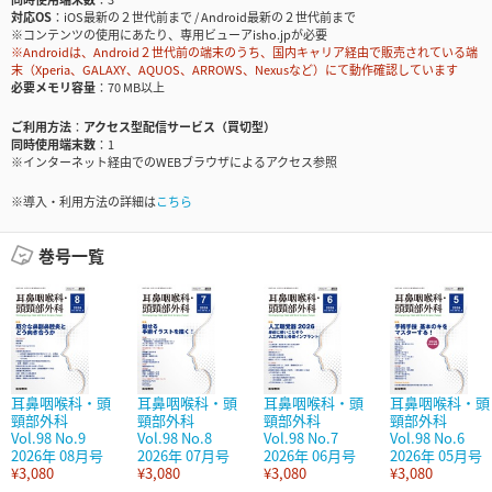
対応OS
iOS最新の２世代前まで / Android最新の２世代前まで
※コンテンツの使用にあたり、専用ビューアisho.jpが必要
※Androidは、Android２世代前の端末のうち、国内キャリア経由で販売されている端
末（Xperia、GALAXY、AQUOS、ARROWS、Nexusなど）にて動作確認しています
必要メモリ容量
70 MB以上
ご利用方法
アクセス型配信サービス（買切型）
同時使用端末数
1
※インターネット経由でのWEBブラウザによるアクセス参照
※導入・利用方法の詳細は
こちら
巻号一覧
耳鼻咽喉科・頭
耳鼻咽喉科・頭
耳鼻咽喉科・頭
耳鼻咽喉科・頭
頸部外科
頸部外科
頸部外科
頸部外科
Vol.98 No.9
Vol.98 No.8
Vol.98 No.7
Vol.98 No.6
2026年 08月号
2026年 07月号
2026年 06月号
2026年 05月号
¥3,080
¥3,080
¥3,080
¥3,080