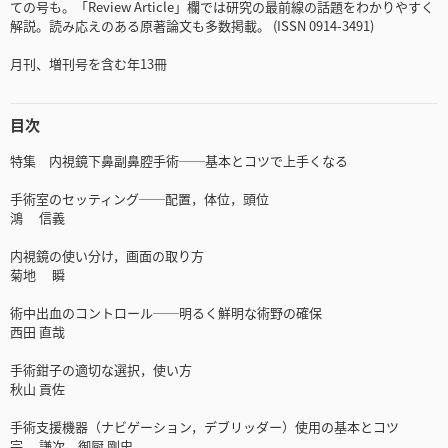
ての号も。「Review Article」欄では研究の最前線の話題をわかりやすく
解説。読み応えのある原著論文も多数掲載。 (ISSN 0914-3491)
月刊、増刊号を含む年13冊
目次
特集 内視鏡下鼻副鼻腔手術──基本とコツで上手くなる
手術室のセッティング──配置，体位，頭位
鴻 信義
内視鏡の使い分け，画面の取り方
菊地 瞬
術中出血のコントロール──明るく鮮明な術野の確保
西田 直哉
手術鉗子の適切な選択，使い方
秋山 貢佐
手術支援機器（ナビゲーション，デブリッダー）使用の基本とコツ
宗 謙次，御厨 剛史