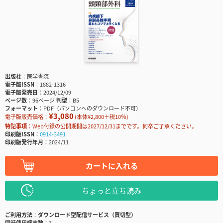
出版社
医学書院
電子版ISSN
1882-1316
電子版発売日
2024/12/09
ページ数
96ページ
判型
B5
フォーマット
PDF（パソコンへのダウンロード不可）
¥3,080
電子版販売価格：
(本体¥2,800＋税10％)
特記事項
Web付録の公開期間は2027/12/31までです。何卒ご了承ください。
印刷版ISSN
0914-3491
印刷版発行年月
2024/11
カートに入れる
ちょっと立ち読み
ご利用方法
ダウンロード型配信サービス（買切型）
同時使用端末数
3