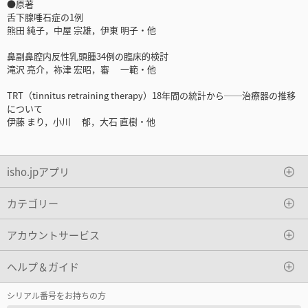
●原著
舌下腺唾石症の1例
熊田 純子，中屋 宗雄，伊東 明子・他
鼻副鼻腔内反性乳頭腫34例の臨床的検討
滝沢 亮介，祢津 宏昭，審 一範・他
TRT（tinnitus retraining therapy）18年間の統計から──治療器の推移
について
伊藤 まり，小川 郁，大石 直樹・他
isho.jpアプリ
カテゴリー
アカウントサービス
ヘルプ＆ガイド
シリアル番号をお持ちの方