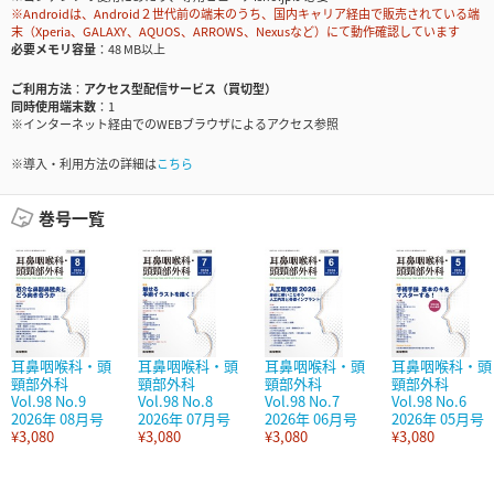
※Androidは、Android２世代前の端末のうち、国内キャリア経由で販売されている端
末（Xperia、GALAXY、AQUOS、ARROWS、Nexusなど）にて動作確認しています
必要メモリ容量
48 MB以上
ご利用方法
アクセス型配信サービス（買切型）
同時使用端末数
1
※インターネット経由でのWEBブラウザによるアクセス参照
※導入・利用方法の詳細は
こちら
巻号一覧
耳鼻咽喉科・頭
耳鼻咽喉科・頭
耳鼻咽喉科・頭
耳鼻咽喉科・頭
頸部外科
頸部外科
頸部外科
頸部外科
Vol.98 No.9
Vol.98 No.8
Vol.98 No.7
Vol.98 No.6
2026年 08月号
2026年 07月号
2026年 06月号
2026年 05月号
¥3,080
¥3,080
¥3,080
¥3,080