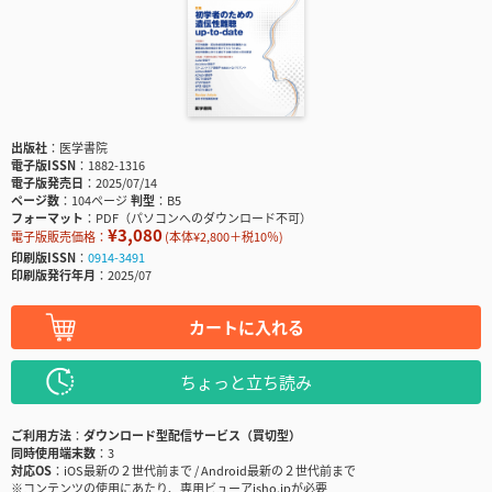
出版社
医学書院
電子版ISSN
1882-1316
電子版発売日
2025/07/14
ページ数
104ページ
判型
B5
フォーマット
PDF（パソコンへのダウンロード不可）
¥3,080
電子版販売価格：
(本体¥2,800＋税10％)
印刷版ISSN
0914-3491
印刷版発行年月
2025/07
カートに入れる
ちょっと立ち読み
ご利用方法
ダウンロード型配信サービス（買切型）
同時使用端末数
3
対応OS
iOS最新の２世代前まで / Android最新の２世代前まで
※コンテンツの使用にあたり、専用ビューアisho.jpが必要