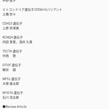
仲野 敦子
ミトコンドリア遺伝子1555A>Gバリアント
土橋 奈々
CDH23 遺伝子
上原 奈津美
KCNQ4 遺伝子
内田 育恵，浅井 久貴
TECTA 遺伝子
中西 啓
OTOF 遺伝子
細谷 誠
WFS1 遺伝子
大塚 進太郎
MYO7A 遺伝子
石川 浩太郎
●Review Article