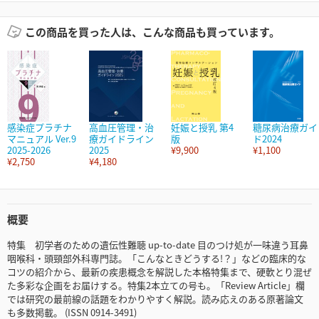
この商品を買った人は、こんな商品も買っています。
感染症プラチナ
高血圧管理・治
妊娠と授乳 第4
糖尿病治療ガイ
マニュアル Ver.9
療ガイドライン
版
ド2024
2025-2026
2025
¥9,900
¥1,100
¥2,750
¥4,180
概要
特集 初学者のための遺伝性難聴 up-to-date 目のつけ処が一味違う耳鼻
咽喉科・頭頸部外科専門誌。「こんなときどうする!？」などの臨床的な
コツの紹介から、最新の疾患概念を解説した本格特集まで、硬軟とり混ぜ
た多彩な企画をお届けする。特集2本立ての号も。「Review Article」欄
では研究の最前線の話題をわかりやすく解説。読み応えのある原著論文
も多数掲載。 (ISSN 0914-3491)