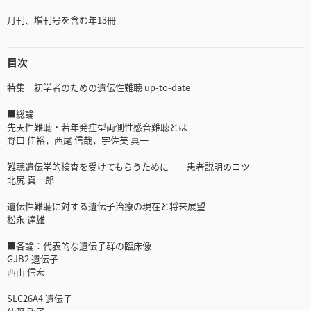
月刊、増刊号を含む年13冊
目次
特集 初学者のための遺伝性難聴 up-to-date
■総論
先天性難聴・若年発症型両側性感音難聴とは
野口 佳裕，西尾 信哉，宇佐美 真一
難聴遺伝学的検査を受けてもらうために──患者説明のコツ
北尻 真一郎
遺伝性難聴に対する遺伝子治療の現在と将来展望
松永 達雄
■各論：代表的な遺伝子群の臨床像
GJB2 遺伝子
西山 信宏
SLC26A4 遺伝子