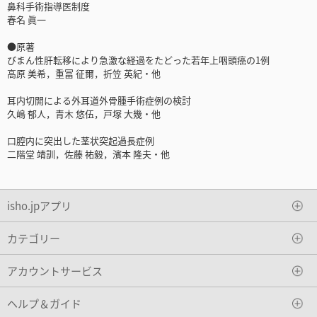
鼻科手術指導医制度
春名 眞一
●原著
びまん性肝転移により急激な経過をたどった若年上咽頭癌の1例
高原 美希，重冨 征爾，折笠 英紀・他
耳内切開による外耳道外骨腫手術症例の検討
久嶋 郁人，青木 悠伍，戸塚 大幾・他
口腔内に突出した茎状突起過長症例
二階堂 靖訓，佐藤 祐毅，濱本 隆夫・他
isho.jpアプリ
カテゴリー
アカウントサービス
ヘルプ＆ガイド