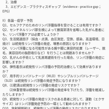
2．治療
3．エビデンス―プラクティスギャップ（evidence - practice gap；
EPG）
II）各論―疫学・予防
Q1．セルフケアのためのリンパ浮腫指導を受けることは有用ですか？
Q2．センチネルリンパ節生検によって腋窩郭清を省略した乳がん患者に
も、リンパ浮腫ケアは必要でしょうか？
Q3．生活関連因子（採血・点滴、血圧測定、空旅、感染、高温環境、日
焼け）は続発性リンパ浮腫の発症、増悪の原因となりますか？
Q4．リンパ浮腫になる可能性がある腕や脚に美容的処置 （レーザー、脱
毛、美容目的の脂肪吸引など）を行うことは問題ありませんか？
Q5．乳がんの手術として乳房再建術を行った場合、リンパ浮腫の発症に
影響しますか？
Q6．弾性着衣は続発性リンパ浮腫の予防的治療として効果があります
か？
Q7．用手的リンパドレナージ（MLD）やシンプルリンパドレナージ
（SLD）は続発性リンパ浮腫の発症予防になりますか？
Q8．(1)肥満は続発性リンパ浮腫の発症リスクですか？
(2)体重管理は続発性リンパ浮腫の発症率を下げたり、浮腫を軽減し
たりしますか？
Q9．続発性リンパ浮腫の発症リスクのある患者に対して、運動（エクサ
サイズ）はリンパ浮腫発症予防の一環として勧められますか？
Q10．放射線照射は、続発性リンパ浮腫の発症リスクになりますか？