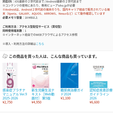
対応OS
iOS最新の２世代前まで / Android最新の２世代前まで
※コンテンツの使用にあたり、専用ビューアisho.jpが必要
※Androidは、Android２世代前の端末のうち、国内キャリア経由で販売されている端
末（Xperia、GALAXY、AQUOS、ARROWS、Nexusなど）にて動作確認しています
必要メモリ容量
18 MB以上
ご利用方法
アクセス型配信サービス（買切型）
同時使用端末数
1
※インターネット経由でのWEBブラウザによるアクセス参照
※導入・利用方法の詳細は
こちら
この商品を買った人は、こんな商品も買っています。
感染症プラチナ
新生児蘇生法テ
糖尿病治療ガイ
認知症疾患診療
マニュアル Ver.9
キスト［Web動
ド2024
ガイドライン
2025-2026
画付］ 第5版
¥1,100
2026
¥2,750
¥4,950
¥6,600