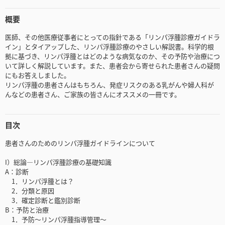
概要
医師、その他医療従事者にとっての指針である「リンパ浮腫診療ガイドラ
イン」とタイアップした、リンパ浮腫診療のやさしい解説書。科学的根
拠に基づき、リンパ浮腫とはどのような病気なのか、その予防や治療につ
いて詳しく解説しています。また、患者会から寄せられた患者さんの疑問
にもお答えしました。
リンパ浮腫の患者さんはもちろん、発症リスクのある乳がんや婦人科が
んなどの患者さん、ご家族の皆さんにオススメの一冊です。
目次
患者さんのためのリンパ浮腫ガイドラインについて
I）総論―リンパ浮腫診療の基礎知識
A：診断
1．リンパ浮腫とは？
2．分類と原因
3．確定診断と鑑別診断
B：予防と治療
1．予防〜リンパ浮腫指導管理〜