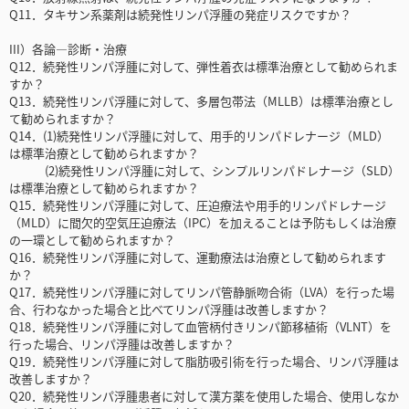
Q11．タキサン系薬剤は続発性リンパ浮腫の発症リスクですか？
III）各論―診断・治療
Q12．続発性リンパ浮腫に対して、弾性着衣は標準治療として勧められま
すか？
Q13．続発性リンパ浮腫に対して、多層包帯法（MLLB）は標準治療とし
て勧められますか？
Q14．(1)続発性リンパ浮腫に対して、用手的リンパドレナージ（MLD）
は標準治療として勧められますか？
(2)続発性リンパ浮腫に対して、シンプルリンパドレナージ（SLD）
は標準治療として勧められますか？
Q15．続発性リンパ浮腫に対して、圧迫療法や用手的リンパドレナージ
（MLD）に間欠的空気圧迫療法（IPC）を加えることは予防もしくは治療
の一環として勧められますか？
Q16．続発性リンパ浮腫に対して、運動療法は治療として勧められます
か？
Q17．続発性リンパ浮腫に対してリンパ管静脈吻合術（LVA）を行った場
合、行わなかった場合と比べてリンパ浮腫は改善しますか？
Q18．続発性リンパ浮腫に対して血管柄付きリンパ節移植術（VLNT）を
行った場合、リンパ浮腫は改善しますか？
Q19．続発性リンパ浮腫に対して脂肪吸引術を行った場合、リンパ浮腫は
改善しますか？
Q20．続発性リンパ浮腫患者に対して漢方薬を使用した場合、使用しなか