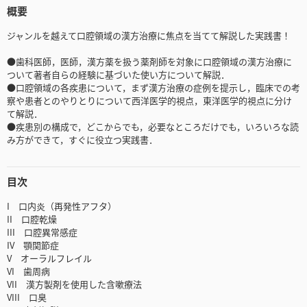
概要
ジャンルを越えて口腔領域の漢方治療に焦点を当てて解説した実践書！
●歯科医師，医師，漢方薬を扱う薬剤師を対象に口腔領域の漢方治療に
ついて著者自らの経験に基づいた使い方について解説．
●口腔領域の各疾患について，まず漢方治療の症例を提示し，臨床での考
察や患者とのやりとりについて西洋医学的視点，東洋医学的視点に分け
て解説．
●疾患別の構成で，どこからでも，必要なところだけでも，いろいろな読
み方ができて，すぐに役立つ実践書．
目次
I 口内炎（再発性アフタ）
II 口腔乾燥
III 口腔異常感症
IV 顎関節症
V オーラルフレイル
VI 歯周病
VII 漢方製剤を使用した含嗽療法
VIII 口臭