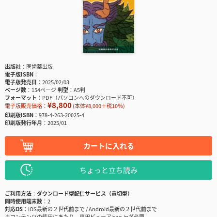
出版社
医歯薬出版
電子版ISBN
電子版発売日
2025/02/03
ページ数
154ページ
判型
A5判
フォーマット
PDF（パソコンへのダウンロード不可）
¥8,800
電子版販売価格：
(本体¥8,000＋税10％)
印刷版ISBN
978-4-263-20025-4
印刷版発行年月
2025/01
カートに入れる
ちょっと立ち読み
ご利用方法
ダウンロード型配信サービス（買切型）
同時使用端末数
2
対応OS
iOS最新の２世代前まで / Android最新の２世代前まで
※コンテンツの使用にあたり、専用ビューアisho.jpが必要