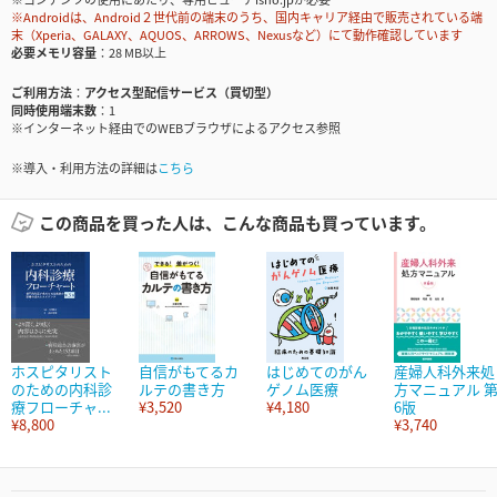
※Androidは、Android２世代前の端末のうち、国内キャリア経由で販売されている端
末（Xperia、GALAXY、AQUOS、ARROWS、Nexusなど）にて動作確認しています
必要メモリ容量
28 MB以上
ご利用方法
アクセス型配信サービス（買切型）
同時使用端末数
1
※インターネット経由でのWEBブラウザによるアクセス参照
※導入・利用方法の詳細は
こちら
この商品を買った人は、こんな商品も買っています。
ホスピタリスト
自信がもてるカ
はじめてのがん
産婦人科外来処
のための内科診
ルテの書き方
ゲノム医療
方マニュアル 
療フローチャ...
¥3,520
¥4,180
6版
¥8,800
¥3,740