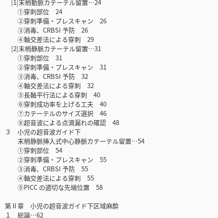
|1|末梢動脈カテーテル留置…24
①穿刺部位 24
②穿刺準備・プレスキャン 26
③消毒、CRBSI 予防 26
④軸交差法による穿刺 29
|2|末梢静脈カテーテル留置…31
①穿刺部位 31
②穿刺準備・プレスキャン 31
③消毒、CRBSI 予防 32
④軸交差法による穿刺 32
⑤長軸平行法による穿刺 40
⑥穿刺成功率を上げる工夫 40
⑦カテーテルのサイズ選択 46
⑧超音波による点滴漏れの確認 48
３ 小児の超音波ガイド下
末梢静脈挿入式中心静脈カテーテル留置…54
①穿刺部位 54
②穿刺準備・プレスキャン 55
③消毒、CRBSI 予防 55
④軸交差法による穿刺 55
⑤PICC の適切な先端位置 58
第Ⅱ章 小児の超音波ガイド下区域麻酔
１ 総論…62