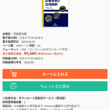
出版社
克誠堂出版
電子版ISBN
978-4-7719-6134-0
電子版発売日
2025/02/03
ページ数
148ページ
判型
A5
フォーマット
PDF（パソコンへのダウンロード不可）
¥5,060
電子版販売価格：
(本体¥4,600＋税10％)
印刷版ISBN
978-4-7719-0600-6
印刷版発行年月
2024/09
カートに入れる
ちょっと立ち読み
ご利用方法
ダウンロード型配信サービス（買切型）
同時使用端末数
2
対応OS
iOS最新の２世代前まで / Android最新の２世代前まで
※コンテンツの使用にあたり、専用ビューアisho.jpが必要