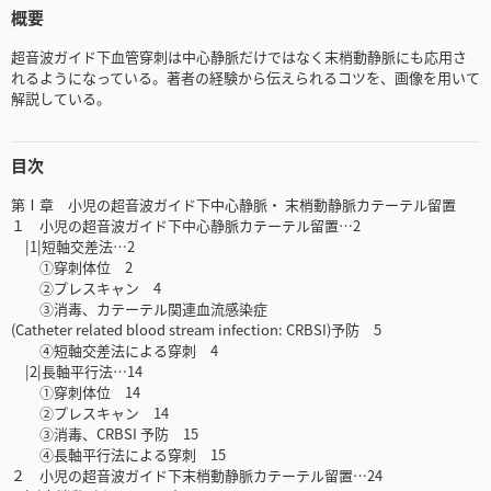
概要
超音波ガイド下血管穿刺は中心静脈だけではなく末梢動静脈にも応用さ
れるようになっている。著者の経験から伝えられるコツを、画像を用いて
解説している。
目次
第Ⅰ章 小児の超音波ガイド下中心静脈・ 末梢動静脈カテーテル留置
１ 小児の超音波ガイド下中心静脈カテーテル留置…2
|1|短軸交差法…2
①穿刺体位 2
②プレスキャン 4
③消毒、カテーテル関連血流感染症
(Catheter related blood stream infection: CRBSI)予防 5
④短軸交差法による穿刺 4
|2|長軸平行法…14
①穿刺体位 14
②プレスキャン 14
③消毒、CRBSI 予防 15
④長軸平行法による穿刺 15
２ 小児の超音波ガイド下末梢動静脈カテーテル留置…24