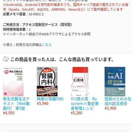
※Androidは、Android２世代前の端末のうち、国内キャリア経由で販売されている端
末（Xperia、GALAXY、AQUOS、ARROWS、Nexusなど）にて動作確認しています
必要メモリ容量
82 MB以上
ご利用方法
アクセス型配信サービス（買切型）
同時使用端末数
1
※インターネット経由でのWEBブラウザによるアクセス参照
※導入・利用方法の詳細は
こちら
この商品を買った人は、こんな商品も買っています。
新生児蘇生法テ
無敵の腎臓内科
ICU医の素 By
医師のための生
キスト［Web動
¥5,940
system×重症患
成AI超活用術
画付］ 第5版
者管理レシピ
¥3,960
¥4,950
¥5,280