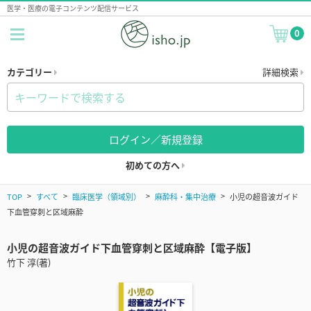
医学・医療の電子コンテンツ配信サービス
0
カテゴリー
詳細検索
ログイン／新規登録
初めての方へ
TOP
すべて
臨床医学（領域別）
麻酔科・集中治療
小児の超音波ガイド
下血管穿刺と区域麻酔
小児の超音波ガイド下血管穿刺と区域麻酔【電子版】
竹下 淳(著)