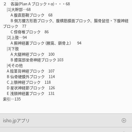
２ 各論(Plan A ブロック + α)・・・68
|1|大幹部…68
A 腹直筋鞘ブロック 68
B 側方腰方形筋ブロック、腹横筋膜面ブロック、腸骨鼠径・下腹神経
ブロック 77
C 傍脊椎ブロック 86
|2|上肢…94
A 腕神経叢ブロック (腋窩、鎖骨上） 94
|3|下肢
A 大腿神経ブロック 100
B 膝窩部坐骨神経ブロック 103
|4|その他
A 陰茎背神経ブロック 107
B 仙骨硬膜外ブロック 114
C 上顎神経ブロック 118
D 星状神経節ブロック 126
E 浅頸神経叢ブロック 131
索引…135
isho.jpアプリ