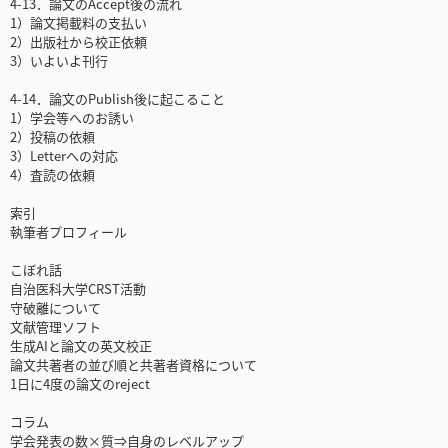
4-13．論文のAccept後の流れ
1）論文掲載料の支払い
2）出版社から校正依頼
3）いよいよ刊行
4-14．論文のPublish後に起こること
1）学会等へのお誘い
2）投稿の依頼
3）Letterへの対応
4）査読の依頼
索引
執筆者プロフィール
こぼれ話
自治医科大学CRST活動
守破離について
文献管理ソフト
生成AIと論文の英文校正
論文共著者の並び順と共著者資格について
1日に4度の論文のreject
コラム
学会発表の数×質⇒自身のレベルアップ