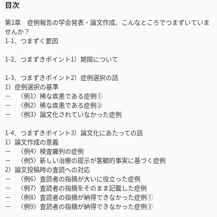
目次
第1章 症例報告の学会発表・論文作成、こんなところでつまずいていま
せんか？
1-1．つまずく要因
1-2．つまずきポイント1）期限について
1-3．つまずきポイント2）症例選択の話
1）症例選択の基準
－ 〈例1〉稀な疾患である症例①
－ 〈例2〉稀な疾患である症例②
－ 〈例3〉論文化されていなかった症例
1-4．つまずきポイント3）論文化にあたっての話
1）論文作成の意義
－ 〈例4〉検査羅列の症例
－ 〈例5〉新しい治療の提示が客観的事実に基づく症例
2）論文投稿時の査読への対応
－ 〈例6〉査読者の指摘が大いに役立った症例
－ 〈例7〉査読者の指摘をそのまま記載した症例
－ 〈例8〉査読者の指摘が納得できなかった症例①
－ 〈例9〉査読者の指摘が納得できなかった症例②