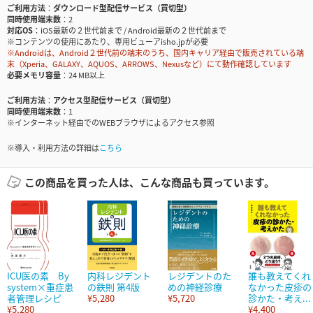
ご利用方法
ダウンロード型配信サービス（買切型）
同時使用端末数
2
対応OS
iOS最新の２世代前まで / Android最新の２世代前まで
※コンテンツの使用にあたり、専用ビューアisho.jpが必要
※Androidは、Android２世代前の端末のうち、国内キャリア経由で販売されている端
末（Xperia、GALAXY、AQUOS、ARROWS、Nexusなど）にて動作確認しています
必要メモリ容量
24 MB以上
ご利用方法
アクセス型配信サービス（買切型）
同時使用端末数
1
※インターネット経由でのWEBブラウザによるアクセス参照
※導入・利用方法の詳細は
こちら
この商品を買った人は、こんな商品も買っています。
ICU医の素 By
内科レジデント
レジデントのた
誰も教えてくれ
system×重症患
の鉄則 第4版
めの神経診療
なかった皮疹の
者管理レシピ
¥5,280
¥5,720
診かた・考え...
¥5,280
¥4,400