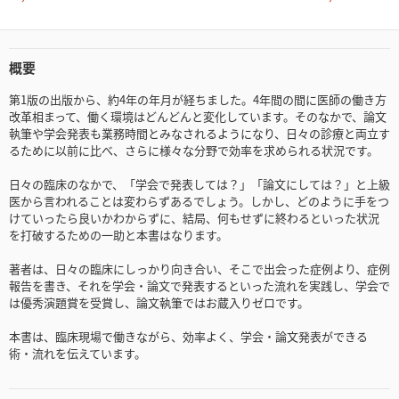
概要
第1版の出版から、約4年の年月が経ちました。4年間の間に医師の働き方
改革相まって、働く環境はどんどんと変化しています。そのなかで、論文
執筆や学会発表も業務時間とみなされるようになり、日々の診療と両立す
るために以前に比べ、さらに様々な分野で効率を求められる状況です。
日々の臨床のなかで、「学会で発表しては？」「論文にしては？」と上級
医から言われることは変わらずあるでしょう。しかし、どのように手をつ
けていったら良いかわからずに、結局、何もせずに終わるといった状況
を打破するための一助と本書はなります。
著者は、日々の臨床にしっかり向き合い、そこで出会った症例より、症例
報告を書き、それを学会・論文で発表するといった流れを実践し、学会で
は優秀演題賞を受賞し、論文執筆ではお蔵入りゼロです。
本書は、臨床現場で働きながら、効率よく、学会・論文発表ができる
術・流れを伝えています。