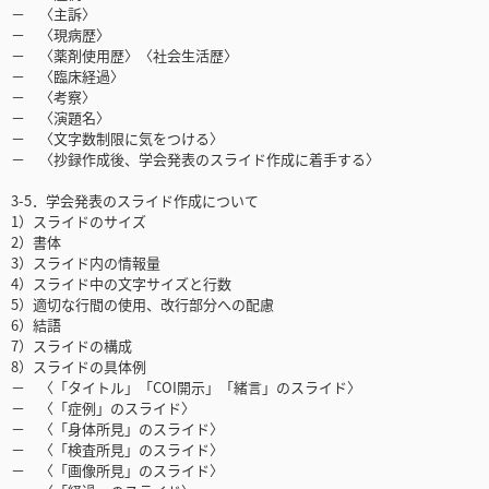
－ 〈主訴〉
－ 〈現病歴〉
－ 〈薬剤使用歴〉〈社会生活歴〉
－ 〈臨床経過〉
－ 〈考察〉
－ 〈演題名〉
－ 〈文字数制限に気をつける〉
－ 〈抄録作成後、学会発表のスライド作成に着手する〉
3-5．学会発表のスライド作成について
1）スライドのサイズ
2）書体
3）スライド内の情報量
4）スライド中の文字サイズと行数
5）適切な行間の使用、改行部分への配慮
6）結語
7）スライドの構成
8）スライドの具体例
－ 〈「タイトル」「COI開示」「緒言」のスライド〉
－ 〈「症例」のスライド〉
－ 〈「身体所見」のスライド〉
－ 〈「検査所見」のスライド〉
－ 〈「画像所見」のスライド〉