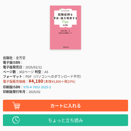
出版社
金芳堂
電子版ISBN
電子版発売日
2025/02/12
ページ数
302ページ
判型
A5
フォーマット
PDF（パソコンへのダウンロード不可）
¥4,180
電子版販売価格：
(本体¥3,800＋税10％)
印刷版ISBN
978-4-7653-2025-2
印刷版発行年月
2025/02
カートに入れる
ちょっと立ち読み