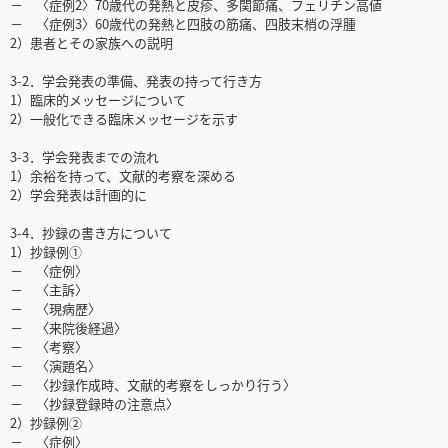
－ 〈症例2〉70歳代の発熱と皮疹、多関節痛、フェリチン高値
－ 〈症例3〉60歳代の発熱と四肢の筋痛、四肢末梢の浮腫
2）患者とその家族への説明
3-2．学会発表の準備、発表の持って行き方
1）臨床的メッセージについて
2）一般化できる臨床メッセージを示す
3-3．学会発表までの流れ
1）余裕を持って、文献的考察を深める
2）学会発表は計画的に
3-4．抄録の書き方について
1）抄録例①
－ 〈症例〉
－ 〈主訴〉
－ 〈現病歴〉
－ 〈来院後経過〉
－ 〈考察〉
－ 〈演題名〉
－ 〈抄録作成時、文献的考察をしっかり行う〉
－ 〈抄録登録時の注意点〉
2）抄録例②
－ 〈症例〉