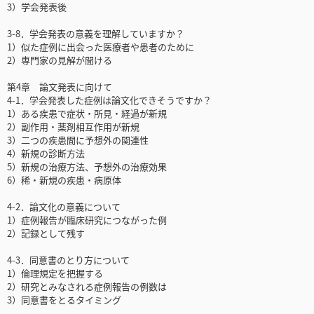
3）学会発表後
3-8．学会発表の意義を理解していますか？
1）似た症例に出会った医療者や患者のために
2）専門家の見解が聞ける
第4章 論文発表に向けて
4-1．学会発表した症例は論文化できそうですか？
1）ある疾患で症状・所見・経過が新規
2）副作用・薬剤相互作用が新規
3）二つの疾患間に予想外の関連性
4）新規の診断方法
5）新規の治療方法、予想外の治療効果
6）稀・新規の疾患・病原体
4-2．論文化の意義について
1）症例報告が臨床研究につながった例
2）記録として残す
4-3．同意書のとり方について
1）倫理規定を把握する
2）研究とみなされる症例報告の例数は
3）同意書をとるタイミング