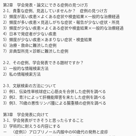
第2章 学会発表・論文にできる症例の見つけ方
2-1．貴重な症例、見逃していませんか？ 症例の見つけ方
1）頻度が高い疾患×よくある症状や検査結果×一般的な治療経過
2）頻度が多い疾患×見逃しがちな症状・報告が少ない症状・所見
3）頻度が少ない疾患×よくある症状や検査結果×一般的な治療経過
4）日本で発症者が少ない疾患
5）頻度が少ない疾患×あまりない症状・検査結果
6）治療・救命に難渋した症例
7）非典型所見×診断に難渋した症例
2-2．その症例、学会発表できる題材ですか？
1）一般的な情報検索方法
2）私の情報検索方法
2-3．文献検索の方法について
1）例1．伝染性単核球症に心筋炎を合併した症例を調べる
2）例2．青汁によって肝機能障害を来たした症例を調べる
3）例3．70歳の悪性リンパ腫による腸重積の症例を調べる
第3章 学会発表に向けて
3-1．学会発表ができそうと思ったらすること
1）学術的に耐えうる内容にする
－ 〈症例1〉アロプリノール内服中の60歳代の発熱と皮疹