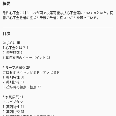
概要
急性心不全に対してわが国で投薬可能な抗心不全薬についてまとめた。同
書が心不全患者の症状と予後の改善に役立つことを願っている。
目次
はじめに ⅲ
1.心不全とは？ 1
2. 疫学研究 9
3.薬物療法のビューポイント 23
4.ループ利尿薬 29
フロセミド／トラセミド／アゾセミド
1. 薬剤特性 30
2. 薬剤比較 32
3. 投与時の視点・観点 37
5.水利尿薬 41
トルバプタン
1. 薬剤特性 41
2. 薬剤比較 45