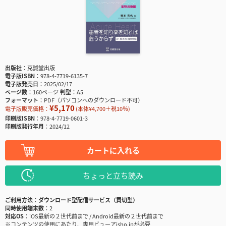
出版社
克誠堂出版
電子版ISBN
978-4-7719-6135-7
電子版発売日
2025/02/17
ページ数
160ページ
判型
A5
フォーマット
PDF（パソコンへのダウンロード不可）
¥5,170
電子版販売価格：
(本体¥4,700＋税10％)
印刷版ISBN
978-4-7719-0601-3
印刷版発行年月
2024/12
カートに入れる
ちょっと立ち読み
ご利用方法
ダウンロード型配信サービス（買切型）
同時使用端末数
2
対応OS
iOS最新の２世代前まで / Android最新の２世代前まで
※コンテンツの使用にあたり、専用ビューアisho.jpが必要