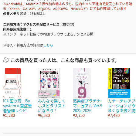
※Androidは、Android２世代前の端末のうち、国内キャリア経由で販売されている端
末（Xperia、GALAXY、AQUOS、ARROWS、Nexusなど）にて動作確認しています
必要メモリ容量
16 MB以上
ご利用方法
アクセス型配信サービス（買切型）
同時使用端末数
1
※インターネット経由でのWEBブラウザによるアクセス参照
※導入・利用方法の詳細は
こちら
この商品を買った人は、こんな商品も買っています。
ICU医の素 By
みんなで楽しく
感染症プラチナ
カテーテルアブ
system×重症患
ホスピタリスト
マニュアル Ver.9
レーションがう
者管理レシピ
になろう！
2025-2026
まくなる技と掟
¥5,280
¥6,380
¥2,750
¥7,480