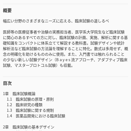
概要
幅広い分野のさまざまなニーズに応える、臨床試験の道しるべ
医師等の医療従事者や治験の実務担当者、医学系大学院生など臨床試験
に関心のあるすべての方に対し、臨床試験の計画、実施、解析に関する基
礎知識をコンパクトに体系立てて解説する教科書。試験デザインや統計
解析法など臨床試験の方法論を理解することに特化。数式は多用せず、概
念の明確化を助けるもののみに使用。また、入門書では触れられること
の少ない新しい試験デザイン（B a y e s 流アプローチ、アダプティブ臨床
試験、マスタープロトコル試験）も収載。
目次
1章 臨床試験概論
1.1 臨床試験の原理・原則
1.2 臨床研究の種類
1.3 臨床試験に関する規制
1.4 医薬品開発における臨床試験
2章 臨床試験の基本デザイン