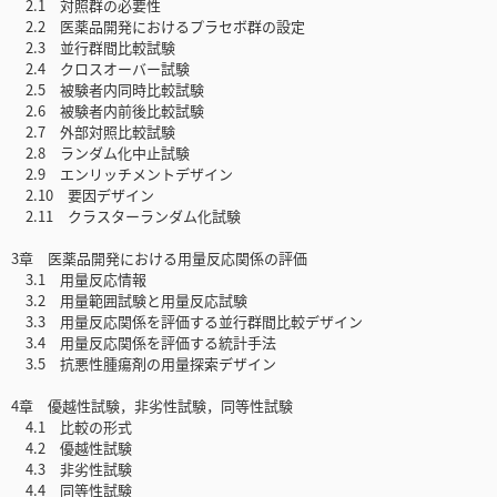
2.1 対照群の必要性
2.2 医薬品開発におけるプラセボ群の設定
2.3 並行群間比較試験
2.4 クロスオーバー試験
2.5 被験者内同時比較試験
2.6 被験者内前後比較試験
2.7 外部対照比較試験
2.8 ランダム化中止試験
2.9 エンリッチメントデザイン
2.10 要因デザイン
2.11 クラスターランダム化試験
3章 医薬品開発における用量反応関係の評価
3.1 用量反応情報
3.2 用量範囲試験と用量反応試験
3.3 用量反応関係を評価する並行群間比較デザイン
3.4 用量反応関係を評価する統計手法
3.5 抗悪性腫瘍剤の用量探索デザイン
4章 優越性試験，非劣性試験，同等性試験
4.1 比較の形式
4.2 優越性試験
4.3 非劣性試験
4.4 同等性試験