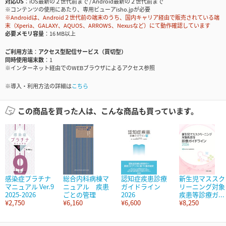
対応OS
iOS最新の２世代前まで / Android最新の２世代前まで
※コンテンツの使用にあたり、専用ビューアisho.jpが必要
※Androidは、Android２世代前の端末のうち、国内キャリア経由で販売されている端
末（Xperia、GALAXY、AQUOS、ARROWS、Nexusなど）にて動作確認しています
必要メモリ容量
16 MB以上
ご利用方法
アクセス型配信サービス（買切型）
同時使用端末数
1
※インターネット経由でのWEBブラウザによるアクセス参照
※導入・利用方法の詳細は
こちら
この商品を買った人は、こんな商品も買っています。
感染症プラチナ
総合内科病棟マ
認知症疾患診療
新生児マススク
マニュアル Ver.9
ニュアル 疾患
ガイドライン
リーニング対象
2025-2026
ごとの管理
2026
疾患等診療ガ...
¥2,750
¥6,160
¥6,600
¥8,250