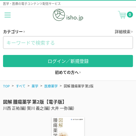
医学・医療の電子コンテンツ配信サービス
0
カテゴリー
詳細検索
ログイン／新規登録
初めての方へ
TOP
すべて
薬学
医療薬学
図解 腫瘍薬学 第2版
図解 腫瘍薬学 第2版【電子版】
川西 正祐(編) 賀川 義之(編) 大井 一弥(編)