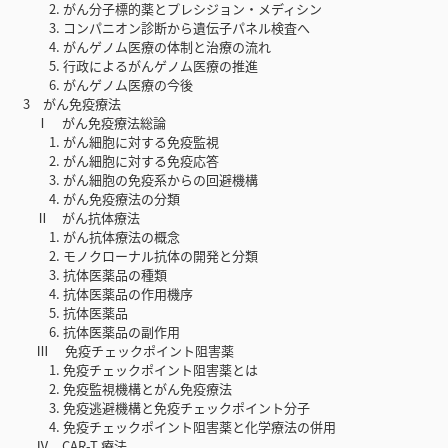
2. がん分子標的薬とプレシジョン・メディシン
3. コンパニオン診断から遺伝子パネル検査へ
4. がんゲノム医療の体制と治療の流れ
5. 行政によるがんゲノム医療の推進
6. がんゲノム医療の今後
3 がん免疫療法
Ⅰ がん免疫療法総論
1. がん細胞に対する免疫監視
2. がん細胞に対する免疫応答
3. がん細胞の免疫系からの回避機構
4. がん免疫療法の分類
Ⅱ がん抗体療法
1. がん抗体療法の概念
2. モノクローナル抗体の開発と分類
3. 抗体医薬品の種類
4. 抗体医薬品の作用機序
5. 抗体医薬品
6. 抗体医薬品の副作用
Ⅲ 免疫チェックポイント阻害薬
1. 免疫チェックポイント阻害薬とは
2. 免疫監視機構とがん免疫療法
3. 免疫逃避機構と免疫チェックポイント分子
4. 免疫チェックポイント阻害薬と化学療法の併用
Ⅳ CAR-T 療法