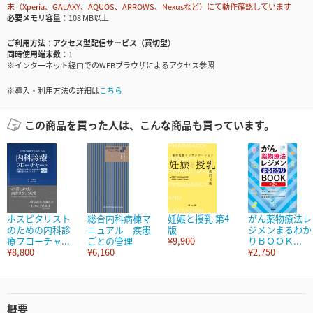
末（Xperia、GALAXY、AQUOS、ARROWS、Nexusなど）にて動作確認しています
必要メモリ容量
108 MB以上
ご利用方法
アクセス型配信サービス（買切型）
同時使用端末数
1
※インターネット経由でのWEBブラウザによるアクセス参照
※導入・利用方法の詳細は
こちら
この商品を買った人は、こんな商品も買っています。
ホスピタリスト
総合内科病棟マ
妊娠と授乳 第4
がん薬物療法レ
のための内科診
ニュアル 疾患
版
ジメンまるわか
療フローチャ...
ごとの管理
¥9,900
りＢＯＯＫ...
¥8,800
¥6,160
¥2,750
概要