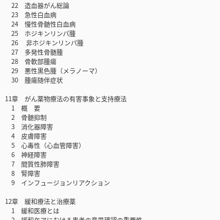
22 造血器がん総論
23 急性白血病
24 慢性骨髄性白血病
25 ホジキンリンパ腫
26 非ホジキンリンパ腫
27 多発性骨髄腫
28 骨軟部腫瘍
29 悪性黒色腫（メラノーマ）
30 腫瘍随伴症状
11章 がん薬物療法の有害事象と支持療法
1 概 要
2 骨髄抑制
3 消化器障害
4 皮膚障害
5 心毒性（心血管障害）
6 神経障害
7 間質性肺障害
8 腎障害
9 インフュージョンリアクション
12章 緩和療法と治療薬
1 緩和医療とは
2 緩和ケアにおける患者の意思確認の重要性