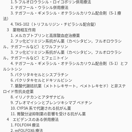
1. 5-フルオロウラシル・ロイコボリン併用療法
2. テガフール・ウラシル併用療法
3. テガフール・ギメラシル・オテラシルカリウム配合剤（S-1 療
法）
4. TAS-102（トリフルリジン・チピラシル配合錠）
3 薬物相互作用
1. メルカプトプリンと高尿酸血症治療薬
2. フッ化ピリミジン系抗がん薬（カペシタビン，フルオロウラシ
ル，テガフールなど）とワルファリン
3. フッ化ピリミジン系抗がん薬（カペシタビン，フルオロウラシ
ル，テガフールなど）とフェニトイン
4. テガフール・ギメラシル・オテラシルカリウム配合剤（S-1）とフ
ルシトシン
5. パクリタキセルとシスプラチン
6. パクリタキセルとドキソルビシン
7. 葉酸代謝拮抗薬（メトトレキサート，ペメトレキセド）と非ステ
ロイド性抗炎症薬
8. イリノテカンとアタザナビル
9. ブレオマイシンとブレンツキシマブ ベドチン
10. CYP3A 系で代謝される抗がん薬
11. 胃酸分泌抑制薬の影響を受ける抗がん薬
4 エビデンスのある併用療法
1. FOLFOX4 療法
2. mFOLFOX6 療法