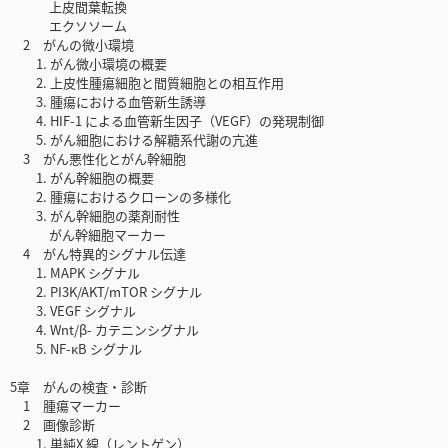
上皮間葉転換
エクソソーム
2 がんの微小環境
1. がん微小環境の概要
2. 上皮性腫瘍細胞と間質細胞との相互作用
3. 腫瘍における血管新生誘導
4. HIF-1 による血管新生因子（VEGF）の発現制御
5. がん細胞における解糖系代謝の亢進
3 がん悪性化とがん幹細胞
1. がん幹細胞の概要
2. 腫瘍におけるクローンの多様化
3. がん幹細胞の薬剤耐性
がん幹細胞マーカー
4 がん特異的シグナル伝達
1. MAPK シグナル
2. PI3K/AKT/mTOR シグナル
3. VEGF シグナル
4. Wnt/β- カテニンシグナル
5. NF-κB シグナル
5章 がんの検査・診断
1 腫瘍マーカー
2 画像診断
1. 単純X 線（レントゲン）