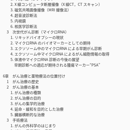
2. X 線コンピュータ断層撮像（X 線CT，CT スキャン）
3. 磁気共鳴画像撮像（MRI 撮像法）
4. 超音波診断法
5. 内視鏡
6. 核医学診断法
3 次世代がん診断（マイクロRNA）
1. リキッドバイオプシーの現状
2. マイクロRNA のバイオマーカーとしての期待
3. エクソソーム中のマイクロRNA による早期がん診断
4. エクソソーム中マイクロRNA によるがん細胞情報の取得
5. 体液中マイクロRNA 診断の今後の展望
早期診断への適応が期待される腫瘍マーカー“PSA”
6章 がん治療と薬物療法の位置付け
1 がん治療の歴史
2 がん治療の基本
1. がん治療の種類
2. がん治療の目的
3. がんの集学的治療
4. 延命・緩和を目的とした治療
5. 臓器横断的な治療
3 手術療法
1. がんの外科学のはじまり