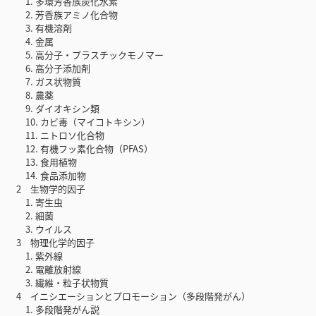
1. 多環芳香族炭化水素
2. 芳香族アミノ化合物
3. 有機溶剤
4. 金属
5. 高分子・プラスチックモノマー
6. 高分子添加剤
7. ガス状物質
8. 農薬
9. ダイオキシン類
10. カビ毒（マイコトキシン）
11. ニトロソ化合物
12. 有機フッ素化合物（PFAS）
13. 食用植物
14. 食品添加物
2 生物学的因子
1. 寄生虫
2. 細菌
3. ウイルス
3 物理化学的因子
1. 紫外線
2. 電離放射線
3. 繊維・粒子状物質
4 イニシエーションとプロモーション（多段階発がん）
1. 多段階発がん説