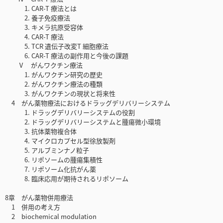
1. CAR-T 療法とは
2. 養子免疫療法
3. キメラ抗原受容体
4. CAR-T 療法
5. TCR 遺伝子改変T 細胞療法
6. CAR-T 療法の副作用と今後の課題
Ⅴ がんワクチン療法
1. がんワクチン研究の歴史
2. がんワクチン療法の種類
3. がんワクチンの現状と将来性
4 がん薬物療法におけるドラッグデリバリーシステム
1. ドラッグデリバリーシステムの役割
2. ドラッグデリバリーシステムと腫瘍微小環境
3. 抗体薬物複合体
4. マイクロカプセル型徐放製剤
5. アルブミンナノ粒子
6. リポソームの腫瘍集積性
7. リポソーム化抗がん薬
8. 臨床応用が期待されるリポソーム
8章 がん薬物併用療法
1 併用の考え方
2 biochemical modulation