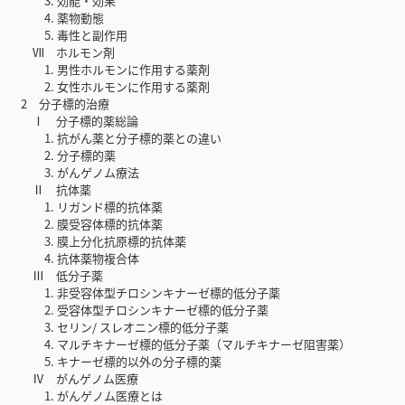
3. 効能・効果
4. 薬物動態
5. 毒性と副作用
Ⅶ ホルモン剤
1. 男性ホルモンに作用する薬剤
2. 女性ホルモンに作用する薬剤
2 分子標的治療
Ⅰ 分子標的薬総論
1. 抗がん薬と分子標的薬との違い
2. 分子標的薬
3. がんゲノム療法
Ⅱ 抗体薬
1. リガンド標的抗体薬
2. 膜受容体標的抗体薬
3. 膜上分化抗原標的抗体薬
4. 抗体薬物複合体
Ⅲ 低分子薬
1. 非受容体型チロシンキナーゼ標的低分子薬
2. 受容体型チロシンキナーゼ標的低分子薬
3. セリン/ スレオニン標的低分子薬
4. マルチキナーゼ標的低分子薬（マルチキナーゼ阻害薬）
5. キナーゼ標的以外の分子標的薬
Ⅳ がんゲノム医療
1. がんゲノム医療とは