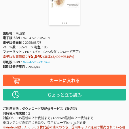
出版社
南山堂
電子版ISBN
978-4-525-98576-9
電子版発売日
2025/03/07
ページ数
555ページ
判型
B5
フォーマット
PDF（パソコンへのダウンロード不可）
¥5,940
電子版販売価格：
(本体¥5,400＋税10％)
印刷版ISBN
978-4-525-72162-6
印刷版発行年月
2025/03
カートに入れる
ちょっと立ち読み
ご利用方法
ダウンロード型配信サービス（買切型）
同時使用端末数
2
対応OS
iOS最新の２世代前まで / Android最新の２世代前まで
※コンテンツの使用にあたり、専用ビューアisho.jpが必要
※Androidは、Android２世代前の端末のうち、国内キャリア経由で販売されている端