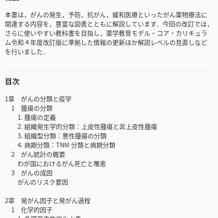
本書は，がんの発生，予防，抗がん，緩和医療といったがん薬物療法に
関連する内容を，豊富な図表とともに解説しています．今回の改訂では，
さらに使いやすい教科書を目指し，薬学教育モデル・コア・カリキュラ
ム令和４年度改訂版に準拠した情報の更新ほか解説レベルの見直しなど
を行いました．
目次
1章 がんの分類と疫学
1 腫瘍の分類
1. 腫瘍の定義
2. 組織発生学的分類：上皮性腫瘍と非上皮性腫瘍
3. 組織型分類：悪性腫瘍の分類
4. 病期分類：TNM 分類と病期分類
2 がん統計の概要
わが国におけるがん死亡と罹患
3 がんの成因
がんのリスク要因
2章 発がん因子と発がん過程
1 化学的因子