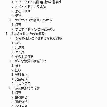
1. オピオイドの副作用対策の重要性
2. オピオイドによる眠気
3. 悪心・嘔吐
4. 便秘
Ⅶ オピオイド鎮痛薬への理解
1. 概要
2. オピオイドへの理解を深める
4 終末期症状とその治療薬
Ⅰ がん終末期に発現する症状と対応
1. 概要
2. 悪液質
3. せん妄
4. その他の症状
Ⅱ がん悪液質の病態生理
1. 概要
2. 症状
3. 発現機序
4. 発症時期
5. リスク因子
Ⅲ がん悪液質の治療
1. 概要
2. 栄養療法
3. 運動療法
4. 薬物療法