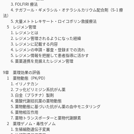
3. FOLFIRI 療法
4. テガフール・ギメラシル・オテラシルカリウム配合剤（S-1 療
法）
5. 大量メトトレキサート・ロイコボリン救援療法
5 レジメン管理
1. レジメンとは
2. レジメン管理されるようになった経緯
3. レジメンに記載する内容
4. レジメンの申請・審査・登録までの流れ
5. レジメン情報を把握して患者指導に活かす
6. 薬薬連携を見据えたレジメン管理
9章 薬理効果の評価
1 薬物動態（PK/PD）
1. イリノテカン
2. フッ化ピリミジン系抗がん薬
3. 白金（プラチナ）製剤
4. 葉酸代謝拮抗薬の薬物動態
5. 薬物動態に基づいた抗がん薬の血中モニタリング
6. 薬物相互作用
7. 薬物トランスポーターと薬物代謝酵素
2 薬理ゲノム・毒性ゲノム
1. 生殖細胞遺伝子変異