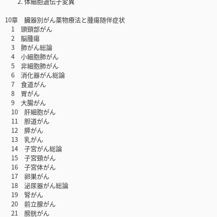
2. 体細胞遺伝子変異
10章 臓器別がん薬物療法と腫瘍随伴症状
1 頭頸部がん
2 脳腫瘍
3 肺がん総論
4 小細胞肺がん
5 非細胞肺がん
6 消化器がん総論
7 食道がん
8 胃がん
9 大腸がん
10 肝細胞がん
11 胆道がん
12 膵がん
13 乳がん
14 子宮がん総論
15 子宮頸がん
16 子宮体がん
17 卵巣がん
18 泌尿器がん総論
19 腎がん
20 前立腺がん
21 膀胱がん