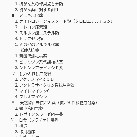
1. 抗がん薬の作用点と分類
2. 抗がん薬に対する耐性
Ⅱ アルキル化薬
1. ナイトロジェンマスタード類（クロロエチルアミン）
2. ニトロソ尿素類
3. スルホン酸エステル類
4. トリアゼン類
5. その他のアルキル化薬
Ⅲ 代謝拮抗薬
1. 葉酸代謝拮抗薬
2. ピリミジン系代謝拮抗薬
3. シトシンアラビノシド系
Ⅳ 抗がん性抗生物質
1. アクチノマイシンD
2. アントラサイクリン系抗生物質
3. マイトマイシンC
4. ブレオマイシン
Ⅴ 天然物由来抗がん薬（抗がん性植物成分薬）
1. 微小管阻害薬
2. トポイソメラーゼ阻害薬
Ⅵ 白金（プラチナ）製剤
1. 構造
2. 作用機序