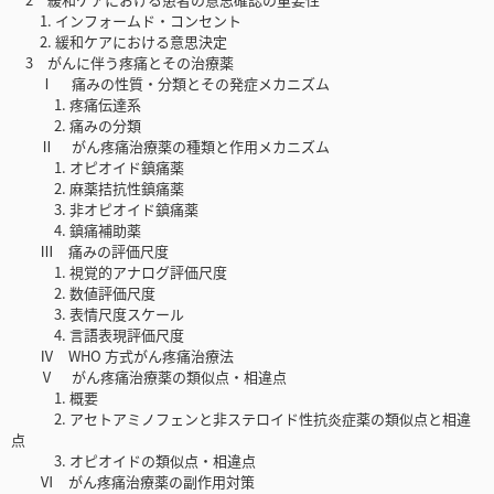
1. インフォームド・コンセント
2. 緩和ケアにおける意思決定
3 がんに伴う疼痛とその治療薬
Ⅰ 痛みの性質・分類とその発症メカニズム
1. 疼痛伝達系
2. 痛みの分類
Ⅱ がん疼痛治療薬の種類と作用メカニズム
1. オピオイド鎮痛薬
2. 麻薬拮抗性鎮痛薬
3. 非オピオイド鎮痛薬
4. 鎮痛補助薬
Ⅲ 痛みの評価尺度
1. 視覚的アナログ評価尺度
2. 数値評価尺度
3. 表情尺度スケール
4. 言語表現評価尺度
Ⅳ WHO 方式がん疼痛治療法
Ⅴ がん疼痛治療薬の類似点・相違点
1. 概要
2. アセトアミノフェンと非ステロイド性抗炎症薬の類似点と相違
点
3. オピオイドの類似点・相違点
Ⅵ がん疼痛治療薬の副作用対策