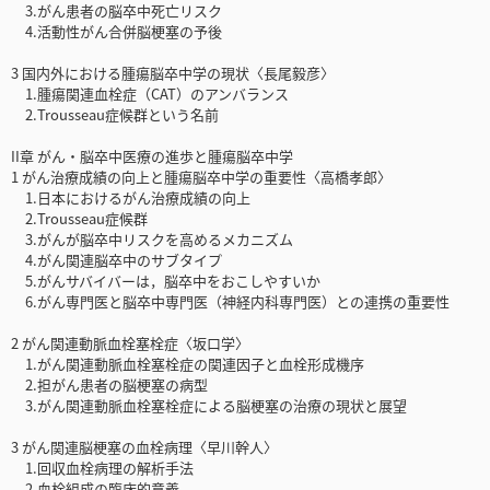
3.がん患者の脳卒中死亡リスク
4.活動性がん合併脳梗塞の予後
3 国内外における腫瘍脳卒中学の現状〈長尾毅彦〉
1.腫瘍関連血栓症（CAT）のアンバランス
2.Trousseau症候群という名前
II章 がん・脳卒中医療の進歩と腫瘍脳卒中学
1 がん治療成績の向上と腫瘍脳卒中学の重要性〈高橋孝郎〉
1.日本におけるがん治療成績の向上
2.Trousseau症候群
3.がんが脳卒中リスクを高めるメカニズム
4.がん関連脳卒中のサブタイプ
5.がんサバイバーは，脳卒中をおこしやすいか
6.がん専門医と脳卒中専門医（神経内科専門医）との連携の重要性
2 がん関連動脈血栓塞栓症〈坂口学〉
1.がん関連動脈血栓塞栓症の関連因子と血栓形成機序
2.担がん患者の脳梗塞の病型
3.がん関連動脈血栓塞栓症による脳梗塞の治療の現状と展望
3 がん関連脳梗塞の血栓病理〈早川幹人〉
1.回収血栓病理の解析手法
2.血栓組成の臨床的意義