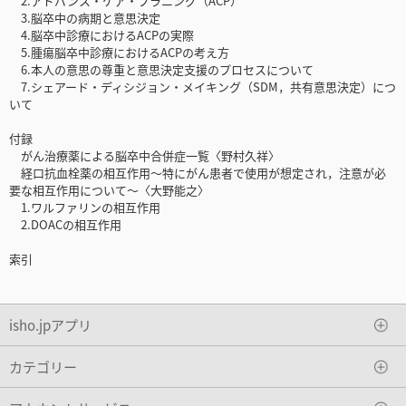
2.アドバンス・ケア・プラニング（ACP）
3.脳卒中の病期と意思決定
4.脳卒中診療におけるACPの実際
5.腫瘍脳卒中診療におけるACPの考え方
6.本人の意思の尊重と意思決定支援のプロセスについて
7.シェアード・ディシジョン・メイキング（SDM，共有意思決定）につ
いて
付録
がん治療薬による脳卒中合併症一覧〈野村久祥〉
経口抗血栓薬の相互作用～特にがん患者で使用が想定され，注意が必
要な相互作用について～〈大野能之〉
1.ワルファリンの相互作用
2.DOACの相互作用
索引
isho.jpアプリ
カテゴリー