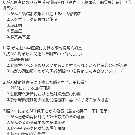
6 がん患者における生活習慣病管理（高血圧・糖尿病・脂質異常症）〈向
井幹夫〉
1.がんと循環器疾患に共通する生活習慣病
2.メタボリック症候群と肥満
3.糖尿病
4.高血圧
5.脂質異常症
III章 がん脳卒中医療における領域横断的視点
1 抗がん剤治療に関連した脳卒中〈竹村弘司〉
1.基礎的知識
2.脳血管イベントのリスクがあると考えられている代表的な抗がん剤
3.抗がん剤治療中のがん患者が脳卒中を発症した場合のアプローチ
2 がん放射線療法に関連した脳卒中〈吉田和道〉
1.RICSに対する血行再建
2.動脈硬化進行における放射線治療の影響
3.放射線誘発性動脈硬化促進機序に基づく予防治療の可能性
3 脳卒中によるADL低下とがん治療〈島貫裕実子，下村昭彦〉
1.がん患者の身体能力の評価方法のその意義
2.がん患者の脳卒中後の身体状態
3.脳卒中後の身体状態の評価時期
4.脳卒中後のがん治療