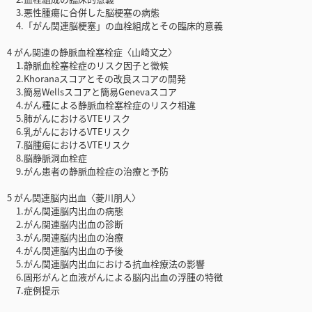
3.悪性腫瘍に合併した脳梗塞の病態
4.「がん関連脳梗塞」の血栓組成とその臨床的意義
4 がん関連の静脈血栓塞栓症〈山崎文之〉
1.静脈血栓塞栓症のリスク因子と徴候
2.Khoranaスコアとその改良スコアの開発
3.簡易Wellsスコアと簡易Genevaスコア
4.がん種による静脈血栓塞栓症のリスク相違
5.肺がんにおけるVTEリスク
6.乳がんにおけるVTEリスク
7.脳腫瘍におけるVTEリスク
8.脳静脈洞血栓症
9.がん患者の静脈血栓症の治療と予防
5 がん関連脳内出血〈菱川朋人〉
1.がん関連脳内出血の病態
2.がん関連脳内出血の診断
3.がん関連脳内出血の治療
4.がん関連脳内出血の予後
5.がん関連脳内出血における抗血栓療法の影響
6.固形がんと血液がんによる脳内出血の浮腫の特徴
7.症例提示