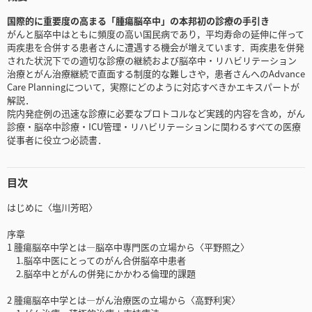
国際的に重要度の高まる「腫瘍脳卒中」の本邦初の診療の手引き
がんと脳卒中はともに頻度の高い国民病であり，平均寿命の延伸に伴って
両疾患を合併する患者さんに遭遇する機会が増えています．両疾患を併発
された状況下での適切な診療の継続および脳卒中・リハビリテーション
治療とがん治療継続で直面する制度的な難しさや，患者さんへのAdvance
Care Planningについて，実際にどのように対応すべきかエキスパートが
解説．
院内発症例の迅速な診療に必要なプロトコルなど実践的内容を含め，がん
診療・脳卒中診療・ICU管理・リハビリテーションに関わるすべての医療
従事者に役立つ必読書．
目次
はじめに〈塩川芳昭〉
序章
1 腫瘍脳卒中学とは―脳卒中専門医の立場から〈平野照之〉
1.脳卒中医にとってのがん合併脳卒中患者
2.脳卒中とがんの併発にかかわる倫理的課題
2 腫瘍脳卒中学とは―がん治療医の立場から〈高野利実〉