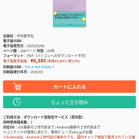
出版社
中外医学社
電子版ISBN
電子版発売日
2025/03/06
ページ数
168ページ
判型
A4判
フォーマット
PDF（パソコンへのダウンロード不可）
¥6,380
電子版販売価格：
(本体¥5,800＋税10％)
印刷版ISBN
978-4-498-42828-7
印刷版発行年月
2025/03
カートに入れる
ちょっと立ち読み
ご利用方法
ダウンロード型配信サービス（買切型）
同時使用端末数
3
対応OS
iOS最新の２世代前まで / Android最新の２世代前まで
※コンテンツの使用にあたり、専用ビューアisho.jpが必要
※Androidは、Android２世代前の端末のうち、国内キャリア経由で販売されている端