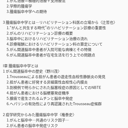
1.がん治療＝積極的治療＋支持療法
2.学際的腫瘍学
3.腫瘍脳卒中学への期待
3 腫瘍脳卒中学とは―リハビリテーション科医の立場から〈辻哲也〉
1.“がんと共生する時代”のリハビリテーション診療の重要性
2.がんのリハビリテーション診療の概要
3.脳卒中におけるリハビリテーション治療の流れ
4.診療報酬におけるリハビリテーション料の算定について
5.がん関連脳卒中患者が入院可能な病棟とその特徴
6.がん関連脳卒中患者が在宅生活を行う上での問題点
I章 腫瘍脳卒中学とは
1 がん関連脳卒中の歴史〈野川茂〉
1.Trousseauによる担がん患者の遊走性血栓性静脈炎の発見
2.担がん患者に好発する非細菌性血栓性心内膜炎
3.剖検例で明らかにされた脳塞栓症の原因としてのNBTE
4.担がん患者における脳梗塞発症機序
5.腺癌で産生されるムチンと脳卒中発症
6.ヘパリンの有効性により再認識されたTrousseau症候群
2 疫学研究からみた腫瘍脳卒中学〈権泰史〉
1.がんと脳卒中―共通のリスク因子―
2.がん患者の脳卒中発症リスク