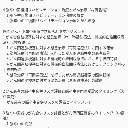
4 脳卒中回復期リハビリテーション治療とがん治療〈村岡香織〉
1.脳卒中回復期リハビリテーション治療の概要
2.脳卒中の回復期リハビリテーション治療とがん治療
IV章 がん・脳卒中医療で求められるマネジメント
1 がん合併脳梗塞に対する緊急治療（rt—PA静注療法，機械的血栓回収療
法）〈神谷雄己〉
1.がん関連脳梗塞に対する緊急治療（再開通療法）に関する報告
2.緊急治療（再開通療法）を行ったがん関連脳梗塞の患者背景
3.がん関連脳梗塞に対する機械的血栓回収療法における手技的特徴
4.がん関連脳梗塞に対する機械的血栓回収療法におけるテクニック別の
手技的転帰
5.緊急治療（再開通療法）を行ったがん関連脳梗塞の臨床転帰
6.がん関連脳梗塞に対する緊急治療（再開通療法）の課題
2 がん患者の脳卒中合併リスク評価と脳卒中専門医受診のタイミング〈大
江洋史〉
がん患者の脳卒中合併リスクの評価とマネジメント
3 脳卒中患者のがん合併リスク評価とがん専門医受診のタイミング〈中島
誠〉
1.脳卒中の病型