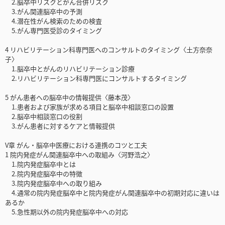
2.脳卒中リスクとがん合併リスク
3.がん関連脳卒中の予測
4.潜在性がん検索のための検査
5.がん専門医受診のタイミング
4 リハビリテーション科専門医へのコンサルトのタイミング〈土方奈奈
子〉
1.脳卒中とがんのリハビリテーション診療
2.リハビリテーション科専門医にコンサルトするタイミング
5 がん患者への脳卒中の情報提供〈藤本茂〉
1.患者および家族が求める項目と脳卒中相談窓口の設置
2.脳卒中相談窓口の役割
3.がん患者に対するケアと情報提供
V章 がん・脳卒中医療における連携のコツと工夫
1 院内発症がん関連脳卒中への取組み〈河野浩之〉
1.院内発症脳卒中とは
2.院内発症脳卒中の特徴
3.院内発症脳卒中への取り組み
4.通常の院内発症脳卒中と院内発症がん関連脳卒中の初期対応に違いは
あるか
5.急性期以外の院内発症脳卒中への対応