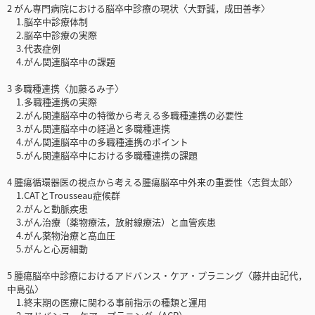
2 がん専門病院における脳卒中診療の現状〈大野誠，成田善孝〉
1.脳卒中診療体制
2.脳卒中診療の実際
3.代表症例
4.がん関連脳卒中の課題
3 多職種連携〈加藤るみ子〉
1.多職種連携の実際
2.がん関連脳卒中の特徴から考える多職種連携の必要性
3.がん関連脳卒中の経過と多職種連携
4.がん関連脳卒中の多職種連携のポイント
5.がん関連脳卒中における多職種連携の課題
4 腫瘍循環器医の視点から考える腫瘍脳卒中外来の重要性〈志賀太郎〉
1.CATとTrousseau症候群
2.がんと動脈疾患
3.がん治療（薬物療法，放射線療法）と血管疾患
4.がん薬物治療と高血圧
5.がんと心房細動
5 腫瘍脳卒中診療におけるアドバンス・ケア・プラニング〈藤井由記代，
中島弘〉
1.終末期の医療に関わる事前指示の種類と運用