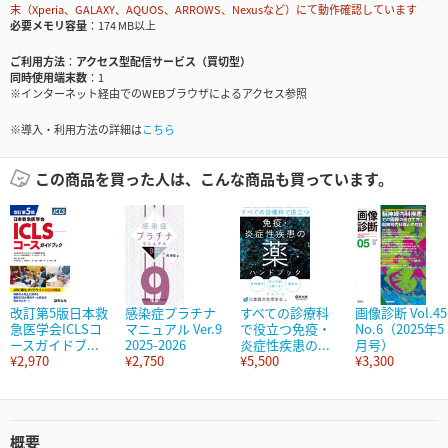
末（Xperia、GALAXY、AQUOS、ARROWS、Nexusなど）にて動作確認しています
必要メモリ容量
174 MB以上
ご利用方法
アクセス型配信サービス（買切型）
同時使用端末数
1
※インターネット経由でのWEBブラウザによるアクセス参照
※導入・利用方法の詳細は
こちら
この商品を買った人は、こんな商品も買っています。
改訂第5版日本救
感染症プラチナ
すべての診療科
画像診断 Vol.45
急医学会ICLSコ
マニュアル Ver.9
で役立つ免疫・
No.6（2025年5
ースガイドブ...
2025-2026
炎症性疾患の...
月号）
¥2,970
¥2,750
¥5,500
¥3,300
概要