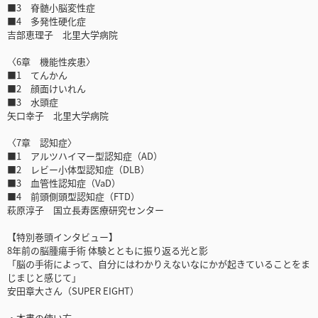
■3 脊髄小脳変性症
■4 多発性硬化症
吉部恵理子 北里大学病院
〈6章 機能性疾患〉
■1 てんかん
■2 顔面けいれん
■3 水頭症
矢口幸子 北里大学病院
〈7章 認知症〉
■1 アルツハイマー型認知症（AD）
■2 レビー小体型認知症（DLB）
■3 血管性認知症（VaD）
■4 前頭側頭型認知症（FTD）
萩原淳子 国立長寿医療研究センター
【特別巻頭インタビュー】
8年前の脳腫瘍手術 体験とともに振り返る光と影
「脳の手術によって、自分にはわかりえないなにかが起きていることをま
じまじと感じて」
安田章大さん（SUPER EIGHT）
・本書の使い方