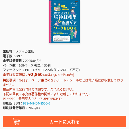
出版社
メディカ出版
電子版ISBN
電子版発売日
2025/04/02
ページ数
168ページ
判型
B5判
フォーマット
PDF（パソコンへのダウンロード不可）
¥2,860
電子版販売価格：
(本体¥2,600＋税10％)
特記事項
小冊子、ページ番号のないシート・シールなどは電子版には収載しており
ません。
掲載内容は発行当時の情報です。ご了承ください。
下記の図表・写真は著作権の関係により収載しておりません。
P1～P10 安田章大さん（SUPER EIGHT）
印刷版ISBN
978-4-8404-8550-0
印刷版発行年月
2025/03
カートに入れる