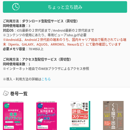
ちょっと立ち読み
ご利用方法
ダウンロード型配信サービス（買切型）
同時使用端末数
3
対応OS
iOS最新の２世代前まで / Android最新の２世代前まで
※コンテンツの使用にあたり、専用ビューアisho.jpが必要
※Androidは、Android２世代前の端末のうち、国内キャリア経由で販売されている端
末（Xperia、GALAXY、AQUOS、ARROWS、Nexusなど）にて動作確認しています
必要メモリ容量
78 MB以上
ご利用方法
アクセス型配信サービス（買切型）
同時使用端末数
1
※インターネット経由でのWEBブラウザによるアクセス参照
※導入・利用方法の詳細は
こちら
巻号一覧