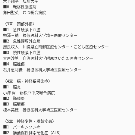
木下翔平 弘前大学
■6 転移性脳腫瘍
角田聖英 むつ総合病院
〈3章 頭部外傷〉
■1 急性硬膜下血腫
栁澤三穂 獨協医科大学埼玉医療センター
■2 急性硬膜外血腫
屋良収人 沖縄県立南部医療センター・こども医療センター
■3 慢性硬膜下血腫
大戸沙希 自治医科大学附属さいたま医療センター
■4 脳挫傷
石井恵利佳 獨協医科大学埼玉医療センター
〈4章 脳・神経系感染症〉
■1 脳炎
小澤 智 新松戸中央総合病院
■2 髄膜炎
■3 脳膿瘍
榎本美穂 獨協医科大学埼玉医療センター
〈5章 神経変性・脱髄疾患〉
■1 パーキンソン病
■2 筋萎縮性側索硬化症（ALS）