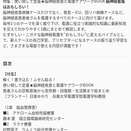
特集：使い倒して定着★脳神経疾患と看護ケアワークBOOK
脳神経看護
はおもしろい！
脳神経疾患病棟ナースだけでなく、救急・ICU、回リハ病棟ナースなど、
脳神経疾患患者さんを看護するすべてのナースに向けて届けます。
毎号1つのテーマを深く掘り下げ、看護に役立つ実践的な知識に最新知見
を交えてわかりやすく1冊にまとめて解説します。
むずかしい・ニガテな脳神経看護を“おもしろい”に変えるバイブルとし
て、新人ナースの自己学習、プリセプターになるナースの振り返り学習な
ど、さまざまな場面で使える内容が満載です！
目次
【特集】
解く！書き込む！ふせん貼る！
使い倒して定着★脳神経疾患と看護ケアワークBOOK
患者さんの診断直後から急性期・回復期・生活期まで総まとめ
［プランナー］日坂ゆかり 兵庫大学看護学部看護学科教授
〈1章 脳血管障害〉
■1 アテローム血栓性脳梗塞
藤本 愛 国立循環器病研究センター
■2 ラクナ梗塞
村野晃子 りんくう総合医療センター