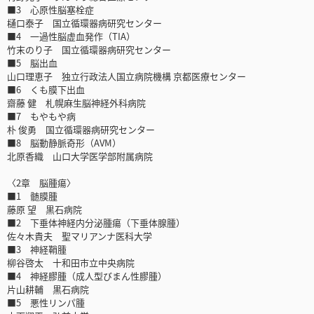
■3 心原性脳塞栓症
樋口泰子 国立循環器病研究センター
■4 一過性脳虚血発作（TIA）
竹末のり子 国立循環器病研究センター
■5 脳出血
山口理恵子 独立行政法人国立病院機構 京都医療センター
■6 くも膜下出血
齋藤 健 札幌麻生脳神経外科病院
■7 もやもや病
朴 俊勇 国立循環器病研究センター
■8 脳動静脈奇形（AVM）
北原香織 山口大学医学部附属病院
〈2章 脳腫瘍〉
■1 髄膜腫
藤原 望 黒石病院
■2 下垂体神経内分泌腫瘍（下垂体腺腫）
佐々木貴夫 聖マリアンナ医科大学
■3 神経鞘腫
柳谷啓太 十和田市立中央病院
■4 神経膠腫（成人型びまん性膠腫）
片山耕輔 黒石病院
■5 悪性リンパ腫