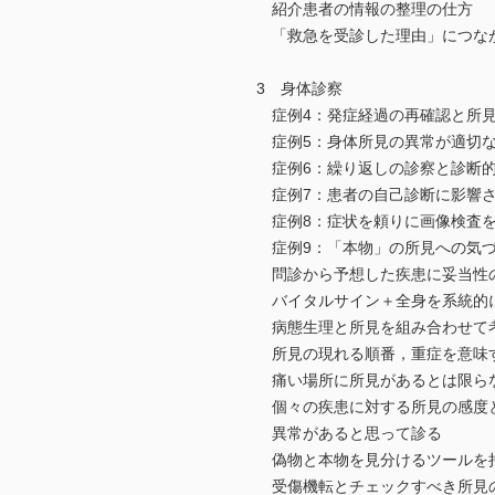
紹介患者の情報の整理の仕方
「救急を受診した理由」につな
3 身体診察
症例4：発症経過の再確認と所見
症例5：身体所見の異常が適切な
症例6：繰り返しの診察と診断的
症例7：患者の自己診断に影響さ
症例8：症状を頼りに画像検査を
症例9：「本物」の所見への気づ
問診から予想した疾患に妥当性の
バイタルサイン＋全身を系統的に
病態生理と所見を組み合わせて
所見の現れる順番，重症を意味
痛い場所に所見があるとは限ら
個々の疾患に対する所見の感度
異常があると思って診る
偽物と本物を見分けるツールを
受傷機転とチェックすべき所見