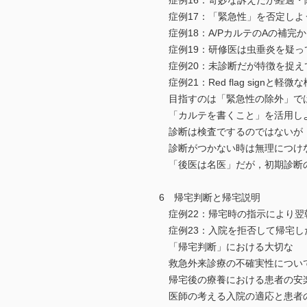
症例16：奇妙な訴えだが経過・
症例17：「緊急性」を否定しよ
症例18：A/PカルテのAの補完
症例19：研修医は虫垂炎を疑っ
症例20：未診断だが特徴を捉え
症例21：Red flag sign
目指すのは「緊急性の除外」で
「カルテを書くこと」を活用しよ
診断は検査でするのではないが
診断がつかない時は無理につけ
「後医は名医」だが，初期診断の
6 帰宅判断と帰宅説明
症例22：帰宅時の指示により翌
症例23：入院を拒否して帰宅し
「帰宅判断」における大切な
救急外来診療の不確実性につい
帰宅後の療養における患者の安
医師の考える入院の適応と患者の