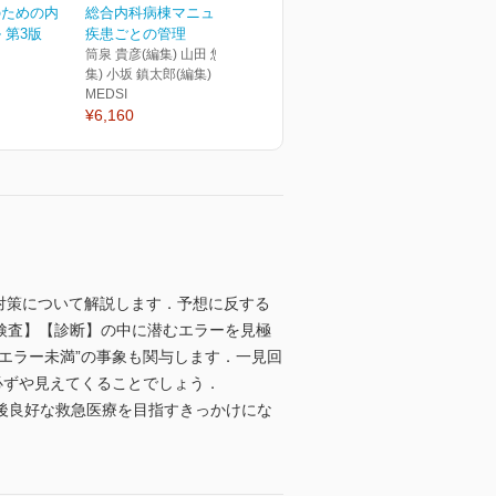
のための内
総合内科病棟マニュアル
 第3版
疾患ごとの管理
筒泉 貴彦(編集) 山田 悠史(編
集) 小坂 鎮太郎(編集)
MEDSI
¥6,160
概念とその対策について解説します．予想に反する
検査】【診断】の中に潜むエラーを見極
エラー未満”の事象も関与します．一見回
必ずや見えてくることでしょう．
後良好な救急医療を目指すきっかけにな