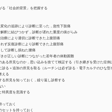
がる「社会的背景」を把握する
変化の追跡により診断に至った，急性下肢痛
解釈に結びつかず，診断が遅れた重度の痰がらみ
治療により適切に診断できた上腹部痛
れず反復診察により診断できた上腹部痛
して診断し損ねた腰痛
きが正しい診断につながった若年者の体動困難
ある所見なのか，思い込みを捨てて検証する（引き継ぎを受けた症例
診る＋追加の所見を取る（ルーチンは必ず診る・電子カルテのひな型
考える
する所見を知っておく，繰り返し診察する
ない
と特異度を意識する
持っておく
のセットを持っておく