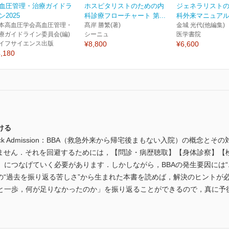
血圧管理・治療ガイドラ
ホスピタリストのための内
ジェネラリスト
ン2025
科診療フローチャート 第...
科外来マニュアル
本高血圧学会高血圧管理・
髙岸 勝繁(著)
金城 光代(他編集)
療ガイドライン委員会(編)
シーニュ
医学書院
イフサイエンス出版
¥8,800
¥6,600
,180
ける
nce-back Admission：BBA（救急外来から帰宅後まもない入院）の
りません．それを回避するためには，【問診・病歴聴取】【身体診察】【
】につなげていく必要があります．しかしながら，BBAの発生要因には“
の“過去を振り返る苦しさ”から生まれた本書を読めば，解決のヒントが
と一歩，何が足りなかったのか」を振り返ることができるので，真に予