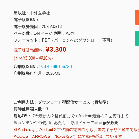
出版社
中外医学社
電子版ISBN
電子版発売日
2025/03/13
ページ数
144ページ
判型
A5判
フォーマット
PDF（パソコンへのダウンロード不可）
¥3,300
電子版販売価格：
(本体¥3,000＋税10％)
印刷版ISBN
978-4-498-16672-1
印刷版発行年月
2025/03
ご利用方法
ダウンロード型配信サービス（買切型）
同時使用端末数
3
対応OS
iOS最新の２世代前まで / Android最新の２世代前まで
※コンテンツの使用にあたり、専用ビューアisho.jpが必要
※Androidは、Android２世代前の端末のうち、国内キャリア経由で販
AQUOS、ARROWS、Nexusなど）にて動作確認しています