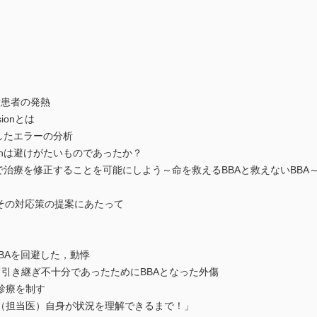
析患者の発熱
ssionとは
を利用したエラーの分析
ssionは避けがたいものであったか？
onの段階で治療を修正することを可能にしよう～命を救えるBBAと救えないBBA
その対応策の提案にあたって
BAを回避した，動悸
引き継ぎ不十分であったためにBBAとなった外傷
診療を制す
（担当医）自身が状況を理解できるまで！」