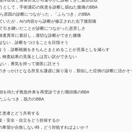
随伴症状と身体所見から速やかに診断できた腹部症状
うとして，手術適応の疾患を診断し損ねた腹痛のBBA
から原因の診断につながった，「ふらつき」のBBA
ていたが，Aの内容から診断が修正された右下腹部痛
て引き継いだことが診断につながった息苦しさ
と軽微な検査異常に着目し，適切な診断ができた腰痛
はない．診断をつけることを目指そう
う．診断根拠をきちんとまとめることが見落としを減らす
，検査結果の見落としは言い訳ができない
ない．勇気を持って後医に託そう
きっかけとなる所見を謙虚に振り返り，類似した症例の診断に活かそ
朝を待たず救急外来を再受診できた咽頭痛のBBA
たふらつき，脱力のBBA
て患者とどう共有する
楽・安全・自立をどう担保するか
希望が合致しない時，どう対処すればよいか？