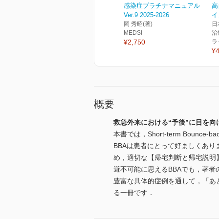
感染症プラチナマニュアル
高
Ver.9 2025-2026
イ
岡 秀昭(著)
日
MEDSI
治
¥2,750
ラ
¥4
概要
救急外来における“予後”に目を向
本書では，Short-term Bou
BBAは患者にとって好ましくあ
め，適切な【帰宅判断と帰宅説明
避不可能に思えるBBAでも，著者
豊富な具体的症例を通して，「あ
る一冊です．