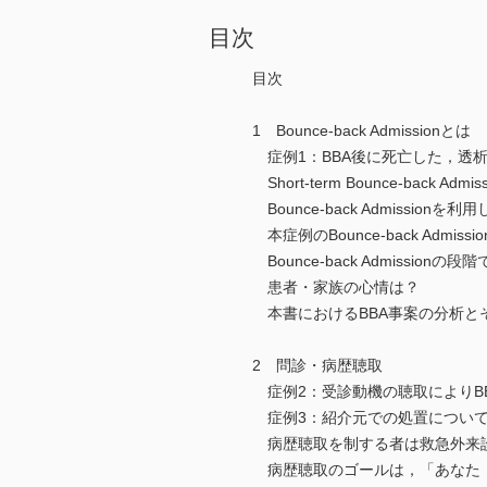
目次
目次
1 Bounce-back Admissionとは
症例1：BBA後に死亡した，透
Short-term Bounce-back Admi
Bounce-back Admission
本症例のBounce-back Admi
Bounce-back Admissi
患者・家族の心情は？
本書におけるBBA事案の分析と
2 問診・病歴聴取
症例2：受診動機の聴取によりB
症例3：紹介元での処置について
病歴聴取を制する者は救急外来
病歴聴取のゴールは，「あなた