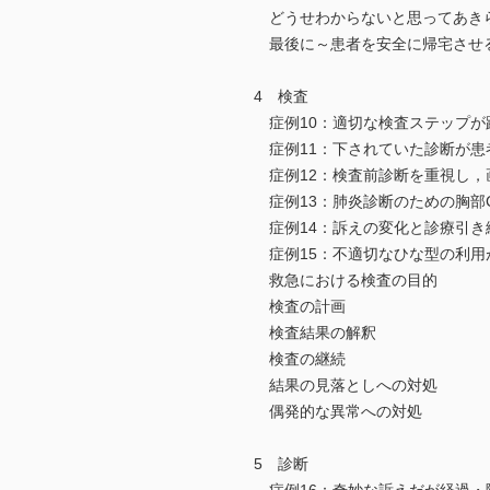
どうせわからないと思ってあき
最後に～患者を安全に帰宅させ
4 検査
症例10：適切な検査ステップが
症例11：下されていた診断が患
症例12：検査前診断を重視し，
症例13：肺炎診断のための胸部C
症例14：訴えの変化と診療引き
症例15：不適切なひな型の利用
救急における検査の目的
検査の計画
検査結果の解釈
検査の継続
結果の見落としへの対処
偶発的な異常への対処
5 診断