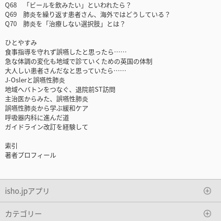
Q68 「ビールを飲みたい」といわれたら？
Q69 肺炎を繰り返す患者さん、海外ではどうしている？
Q70 肺炎を「治療しない選択肢」とは？
ひとやすみ
食事指導を守れず誤嚥したと思ったら……
急な体調の変化も地域で診ていくための英国の体制
大人しい患者さんだなと思っていたら……
J-Oslerと誤嚥性肺炎
地域へバトンをつなぐ、退院前ST訪問
主治医からみた、誤嚥性肺炎
誤嚥性肺炎から学ぶ緩和ケア
呼吸器内科に進んだ道
ガイドライン改訂を経験して
索引
著者プロフィール
isho.jpアプリ
カテゴリー