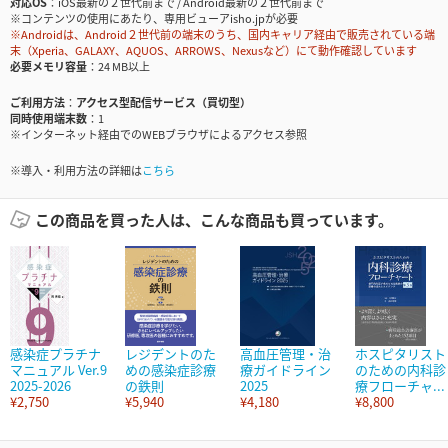
対応OS
iOS最新の２世代前まで / Android最新の２世代前まで
※コンテンツの使用にあたり、専用ビューアisho.jpが必要
※Androidは、Android２世代前の端末のうち、国内キャリア経由で販売されている端
末（Xperia、GALAXY、AQUOS、ARROWS、Nexusなど）にて動作確認しています
必要メモリ容量
24 MB以上
ご利用方法
アクセス型配信サービス（買切型）
同時使用端末数
1
※インターネット経由でのWEBブラウザによるアクセス参照
※導入・利用方法の詳細は
こちら
この商品を買った人は、こんな商品も買っています。
感染症プラチナ
レジデントのた
高血圧管理・治
ホスピタリスト
マニュアル Ver.9
めの感染症診療
療ガイドライン
のための内科診
2025-2026
の鉄則
2025
療フローチャ...
¥2,750
¥5,940
¥4,180
¥8,800