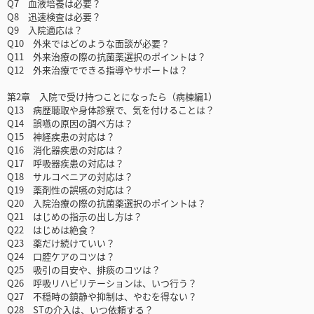
Q7 血液培養は必要？
Q8 迅速検査は必要？
Q9 入院適応は？
Q10 外来ではどのような面談が必要？
Q11 外来治療の際の抗菌薬選択のポイントは？
Q12 外来治療でできる指導やサポートは？
第2章 入院で受け持つことになったら（病棟編1）
Q13 病歴聴取や身体診察で、気を付けることは？
Q14 誤嚥の原因の調べ方は？
Q15 神経疾患の対応は？
Q16 消化器疾患の対応は？
Q17 呼吸器疾患の対応は？
Q18 サルコペニアの対応は？
Q19 薬剤性の誤嚥の対応は？
Q20 入院治療の際の抗菌薬選択のポイントは？
Q21 はじめの指示の出し方は？
Q22 はじめは絶食？
Q23 薬だけ続けていい？
Q24 口腔ケアのコツは？
Q25 吸引の目安や、排痰のコツは？
Q26 呼吸リハビリテーションは、いつ行う？
Q27 不穏時の鎮静や抑制は、やむを得ない？
Q28 STの介入は、いつ依頼する？