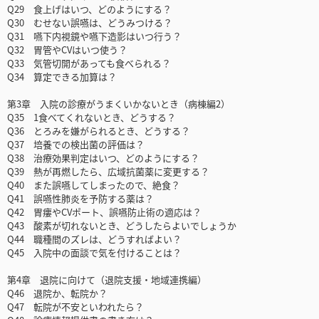
Q29 食上げはいつ、どのようにする？
Q30 むせない誤嚥は、どうみつける？
Q31 嚥下内視鏡や嚥下造影はいつ行う？
Q32 胃管やCVはいつ使う？
Q33 気管切開があっても食べられる？
Q34 算定できる加算は？
第3章 入院の診療がうまくいかないとき（病棟編2）
Q35 1食べてくれないとき、どうする？
Q36 とろみを嫌がられるとき、どうする？
Q37 培養での検出菌の評価は？
Q38 治療効果判定はいつ、どのようにする？
Q39 熱が再燃したら、広域抗菌薬に変更する？
Q40 また誤嚥してしまったので、絶食？
Q41 誤嚥性肺炎を予防する薬は？
Q42 胃瘻やCVポート、誤嚥防止術の適応は？
Q43 酸素が切れないとき、どうしたらよいでしょうか
Q44 職種間のズレは、どうすればよい？
Q45 入院中の面談で気を付けることは？
第4章 退院に向けて（退院支援・地域連携編）
Q46 退院か、転院か？
Q47 転院が不安といわれたら？