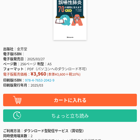
出版社
金芳堂
電子版ISBN
電子版発売日
2025/03/27
ページ数
256ページ
判型
A5
フォーマット
PDF（パソコンへのダウンロード不可）
¥3,960
電子版販売価格：
(本体¥3,600＋税10％)
印刷版ISBN
978-4-7653-2042-9
印刷版発行年月
2025/03
カートに入れる
ちょっと立ち読み
ご利用方法
ダウンロード型配信サービス（買切型）
同時使用端末数
2