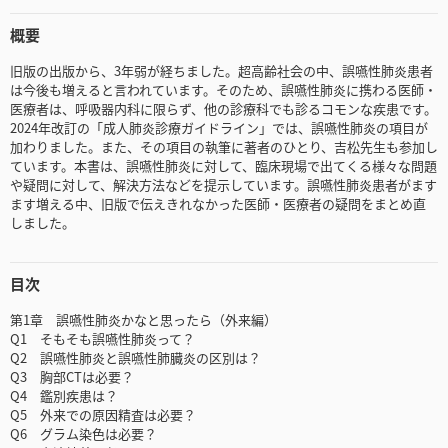
概要
旧版の出版から、3年弱が経ちました。超高齢社会の中、誤嚥性肺炎患者
は今後も増えると言われています。そのため、誤嚥性肺炎に携わる医師・
医療者は、呼吸器内科に限らず、他の診療科でも診るコモンな疾患です。
2024年改訂の「成人肺炎診療ガイドライン」では、誤嚥性肺炎の項目が
加わりました。また、その項目の執筆に著者のひとり、吉松先生も参加し
ています。本書は、誤嚥性肺炎に対して、臨床現場で出てくる様々な問題
や疑問に対して、解決方法などを提示しています。誤嚥性肺炎患者がます
ます増える中、旧版で伝えきれなかった医師・医療者の疑問をまとめ直
しました。
目次
第1章 誤嚥性肺炎かなと思ったら（外来編）
Q1 そもそも誤嚥性肺炎って？
Q2 誤嚥性肺炎と誤嚥性肺臓炎の区別は？
Q3 胸部CTは必要？
Q4 鑑別疾患は？
Q5 外来での原因精査は必要？
Q6 グラム染色は必要？