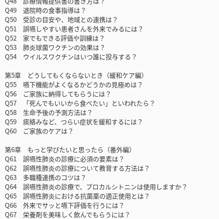
Q48 診療情報提供書の書き方は？
Q49 退院時の食事指導は？
Q50 受診の目安や、地域との連携は？
Q51 誤嚥しやすい患者さんを外来でみるには？
Q52 家でもできる評価や訓練は？
Q53 肺炎球菌ワクチンの効果は？
Q54 ウイルスワクチンはいつ誰に投与する？
第5章 どうしてもくならないとき（緩和ケア編）
Q55 嚥下機能がよくなるかどうかの見極めは？
Q56 ご家族に納得してもらうには？
Q57 「死んでもいいから食べたい」といわれたら？
Q58 生命予後の予測方法は？
Q59 痰絡みなど、つらい症状を緩和するには？
Q60 ご家族のケアは？
第6章 もっと学びたいと思ったら（番外編）
Q61 誤嚥性肺炎の診療に必須の要素は？
Q62 誤嚥性肺炎の診療について教育する方法は？
Q63 多職種連携のコツは？
Q64 誤嚥性肺炎の診療で、プロカルシトニンは使用しますか？
Q65 誤嚥性肺炎における抗菌薬の適正使用とは？
Q66 外来でサッと嚥下評価を行うには？
Q67 栄養剤を美味しく飲んでもらうには？