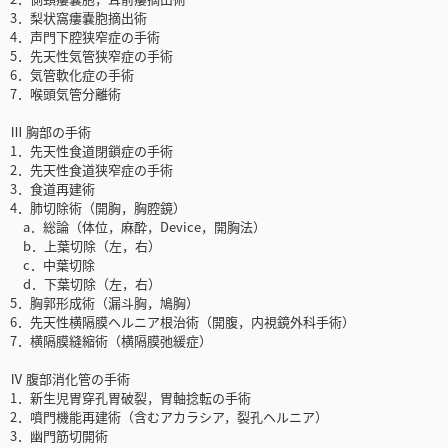
3．梨状窩瘻嚢胞摘出術
4．声門下腔狭窄症の手術
5．先天性気管狭窄症の手術
6．気管軟化症の手術
7．喉頭気管分離術
Ⅲ 胸部の手術
1．先天性食道閉鎖症の手術
2．先天性食道狭窄症の手術
3．食道再建術
4．肺切除術（開胸，胸腔鏡）
a．総論（体位，麻酔，Device，開胸法）
b．上葉切除（左，右）
c．中葉切除
d．下葉切除（左，右）
5．胸郭形成術（漏斗胸，鳩胸）
6．先天性横隔膜ヘルニア根治術（開腹，内視鏡外科手術）
7．横隔膜縫縮術（横隔膜弛緩症）
Ⅳ 腹部消化管の手術
1．新生児胃穿孔胃破裂，胃軸捻転の手術
2．噴門機能再建術（含むアカラシア，裂孔ヘルニア）
3．幽門筋切開術