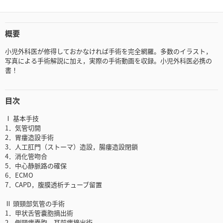
概要
小児外科医が修得しておかなければ手術を完全網羅。多数のイラスト，
写真による手術解説に加え，実際の手術動画を収録。小児外科医必携の
書！
目次
Ⅰ 基本手技
1．気管切開
2．胃瘻造設手術
3．人工肛門（ストーマ）造設，腸瘻造設閉鎖
4．消化管吻合
5．中心静脈路の確保
6．ECMO
7．CAPD，腹膜透析チューブ留置
Ⅱ 頭頸部気管の手術
1．甲状舌管嚢胞摘出術
2．側頸瘻嚢胞，耳前瘻摘出術