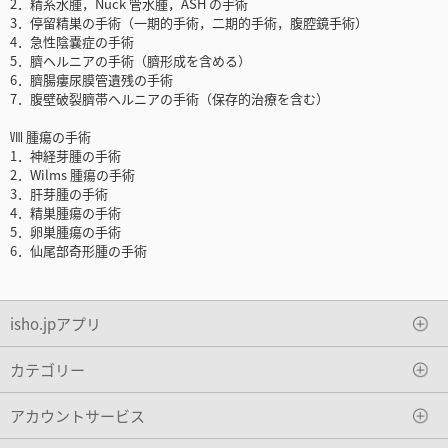
2．精系水腫，Nuck 管水腫，ASH の手術
3．停留精巣の手術（一期的手術，二期的手術，腹腔鏡手術）
4．急性陰嚢症の手術
5．臍ヘルニアの手術（臍形成を含める）
6．臍腸瘻尿膜管遺残の手術
7．腹壁破裂臍帯ヘルニアの手術（保存的治療を含む）
Ⅷ 腫瘍の手術
1．神経芽腫の手術
2．Wilms 腫瘍の手術
3．肝芽腫の手術
4．精巣腫瘍の手術
5．卵巣腫瘍の手術
6．仙尾部奇形腫の手術
isho.jpアプリ
カテゴリー
アカウントサービス