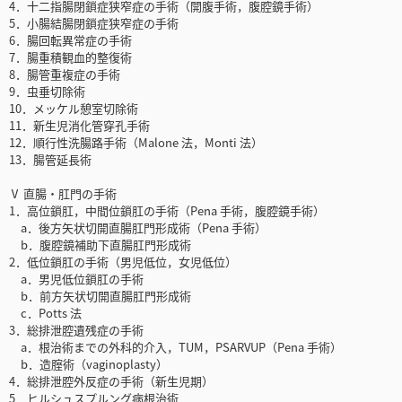
4．十二指腸閉鎖症狭窄症の手術（開腹手術，腹腔鏡手術）
5．小腸結腸閉鎖症狭窄症の手術
6．腸回転異常症の手術
7．腸重積観血的整復術
8．腸管重複症の手術
9．虫垂切除術
10．メッケル憩室切除術
11．新生児消化管穿孔手術
12．順行性洗腸路手術（Malone 法，Monti 法）
13．腸管延長術
Ⅴ 直腸・肛門の手術
1．高位鎖肛，中間位鎖肛の手術（Pena 手術，腹腔鏡手術）
a．後方矢状切開直腸肛門形成術（Pena 手術）
b．腹腔鏡補助下直腸肛門形成術
2．低位鎖肛の手術（男児低位，女児低位）
a．男児低位鎖肛の手術
b．前方矢状切開直腸肛門形成術
c．Potts 法
3．総排泄腔遺残症の手術
a．根治術までの外科的介入，TUM，PSARVUP（Pena 手術）
b．造腟術（vaginoplasty）
4．総排泄腔外反症の手術（新生児期）
5．ヒルシュスプルング病根治術