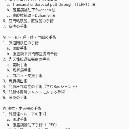
a．Transanal endorectal pull-through（TERPT）法
b．腹腔鏡補助下Swenson 法
c．腹腔鏡補助下Duhamel 法
6．肛門粘膜脱，直腸脱の手術
7．痔瘻の手術
Ⅵ 肝・胆・膵・脾・門脈の手術
1．胆道閉鎖症の手術
a．開腹手術
b．腹腔鏡下肝門部空腸吻合術
2．先天性胆道拡張症の手術
a．開腹手術
b．腹腔鏡手術
c．ロボット支援手術
3．脾臓摘出術
4．門脈圧亢進症の手術（含むRex シャント）
5．門脈体循環シャントに対する手術
6．膵炎の手術
Ⅶ 腹壁・生殖器の手術
1．外鼠径ヘルニアの手術
a．開放手術
b．腹腔鏡補助下手術（LPEC）