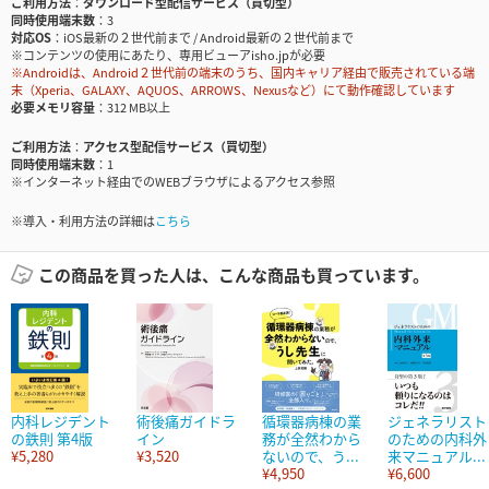
ご利用方法
ダウンロード型配信サービス（買切型）
同時使用端末数
3
対応OS
iOS最新の２世代前まで / Android最新の２世代前まで
※コンテンツの使用にあたり、専用ビューアisho.jpが必要
※Androidは、Android２世代前の端末のうち、国内キャリア経由で販売されている端
末（Xperia、GALAXY、AQUOS、ARROWS、Nexusなど）にて動作確認しています
必要メモリ容量
312 MB以上
ご利用方法
アクセス型配信サービス（買切型）
同時使用端末数
1
※インターネット経由でのWEBブラウザによるアクセス参照
※導入・利用方法の詳細は
こちら
この商品を買った人は、こんな商品も買っています。
内科レジデント
術後痛ガイドラ
循環器病棟の業
ジェネラリスト
の鉄則 第4版
イン
務が全然わから
のための内科外
¥5,280
¥3,520
ないので、う...
来マニュアル...
¥4,950
¥6,600