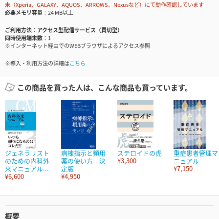
末（Xperia、GALAXY、AQUOS、ARROWS、Nexusなど）にて動作確認しています
必要メモリ容量
24 MB以上
ご利用方法
アクセス型配信サービス（買切型）
同時使用端末数
1
※インターネット経由でのWEBブラウザによるアクセス参照
※導入・利用方法の詳細は
こちら
この商品を買った人は、こんな商品も買っています。
ジェネラリスト
病棟指示と頻用
ステロイドの虎
重症患者管理マ
のための内科外
薬の使い方 決
¥3,300
ニュアル
来マニュアル...
定版
¥7,150
¥6,600
¥4,950
概要