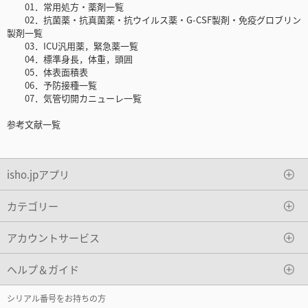
01．常用処方・薬剤一覧
02．抗菌薬・抗真菌薬・抗ウイルス薬・G-CSF製剤・免疫グロブリン
製剤一覧
03．ICU汎用薬，緊急薬一覧
04．標準身長，体重，頭囲
05．体表面積表
06．予防接種一覧
07．気管切開カニューレ一覧
参考文献一覧
isho.jpアプリ
カテゴリー
アカウントサービス
ヘルプ＆ガイド
シリアル番号をお持ちの方