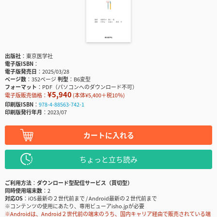
出版社
東京医学社
電子版ISBN
電子版発売日
2025/03/28
ページ数
352ページ
判型
B6変型
フォーマット
PDF（パソコンへのダウンロード不可）
¥5,940
電子版販売価格：
(本体¥5,400＋税10％)
印刷版ISBN
978-4-88563-742-1
印刷版発行年月
2023/07
カートに入れる
ちょっと立ち読み
ご利用方法
ダウンロード型配信サービス（買切型）
同時使用端末数
2
対応OS
iOS最新の２世代前まで / Android最新の２世代前まで
※コンテンツの使用にあたり、専用ビューアisho.jpが必要
※Androidは、Android２世代前の端末のうち、国内キャリア経由で販売されている端