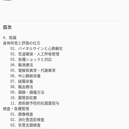
目次
A．総論
身体所見と評価の仕方
01．バイタルサインと心肺蘇生
02．気道確保・人工呼吸管理
03．各種ショックと対応
04．輸液療法
05．電解質異常・代謝異常
06．中心静脈栄養
07．経腸栄養
08．輸血療法
09．鎮静・鎮痛方法
10．腸管前処置
11．周術期予防的抗菌薬投与
検査・各種管理
01．画像検査
02．消化管造影検査
03．気管支鏡検査