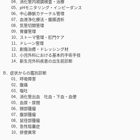
04．消化管内視鏡検査・治療
05．pHモニタリング・インピーダンス
06．中心静脈カテーテル管理
07．血液浄化療法・腹膜透析
08．気管切開管理
09．胃瘻管理
10．ストーマ管理・肛門ケア
11．ドレーン管理
12．創傷治癒・ドレッシング材
13．小児外科における基本的手術手技
14．新生児外科疾患の出生前診断
B．症状からの鑑別診断
01．呼吸障害
02．腹痛
03．嘔吐
04．消化管出血 吐血・下血・血便
05．血尿・尿閉
06．頸部腫瘤
07．腹部腫瘤
08．鼠径部腫瘤
09．急性陰囊症
10．排便異常