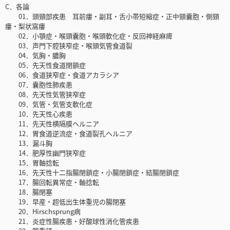
C．各論
01．頭頸部疾患 耳前瘻・副耳・舌小帯短縮症・正中頸囊胞・側頸
瘻・梨状窩瘻
02．小顎症・喉頭囊胞・喉頭軟化症・反回神経麻痺
03．声門下腔狭窄症・喉頭気管食道裂
04．気胸・膿胸
05．先天性食道閉鎖症
06．食道狭窄症・食道アカラシア
07．囊胞性肺疾患
08．先天性気管狭窄症
09．気管・気管支軟化症
10．先天性心疾患
11．先天性横隔膜ヘルニア
12．胃食道逆流症・食道裂孔ヘルニア
13．漏斗胸
14．肥厚性幽門狭窄症
15．胃軸捻転
16．先天性十二指腸閉鎖症・小腸閉鎖症・結腸閉鎖症
17．腸回転異常症・軸捻転
18．腸閉塞
19．早産・超低出生体重児の腸閉塞
20．Hirschsprung病
21．炎症性腸疾患・好酸球性消化管疾患