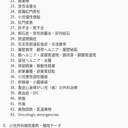
22．腸重積
23．急性虫垂炎
24．直腸肛門奇形
25．小児慢性便秘
26．肛門疾患
27．肝不全・腎不全
28．胆石症・急性胆囊炎・肝内結石
29．胆道閉鎖症
30．先天性胆道拡張症・合流異常
31．腹壁異常 臍帯ヘルニア・腹壁破裂
32．臍ヘルニア・尿膜管遺残・臍肉芽・臍腸管遺残
33．鼠径ヘルニア・水腫
34．停留精巣・移動性精巣
35．卵巣囊腫・卵巣茎捻転
36．小児悪性固形腫瘍
37．肝移植・小腸移植
38．重症心身障がい児（者）の外科治療
39．敗血症・DIC
40．熱傷
41．外傷
42．異物誤飲・気道異物
43．Oncologic emergencies
D．小児外科頻用薬剤・頻用データ