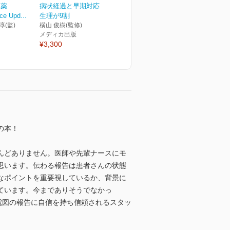
ア薬
病状経過と早期対応は病態
ce Upd...
生理が9割
淳(監)
横山 俊樹(監修)
メディカ出版
¥3,300
の本！
んどありません。医師や先輩ナースにモ
思います。伝わる報告は患者さんの状態
なポイントを重要視しているか、背景に
ています。今までありそうでなかっ
電図の報告に自信を持ち信頼されるスタッ