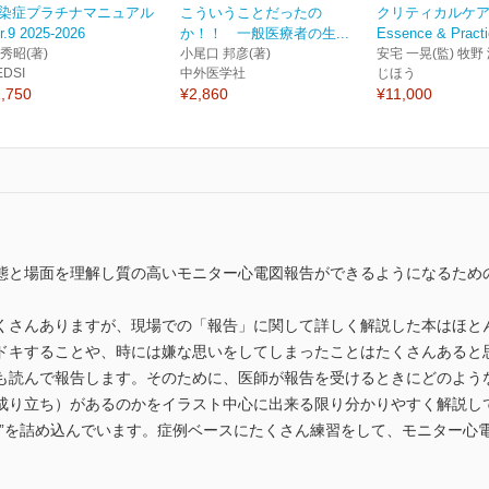
染症プラチナマニュアル
こういうことだったの
クリティカルケ
r.9 2025-2026
か！！ 一般医療者の生...
Essence & Practi
 秀昭(著)
小尾口 邦彦(著)
安宅 一晃(監) 牧野 
EDSI
中外医学社
じほう
,750
¥2,860
¥11,000
態と場面を理解し質の高いモニター心電図報告ができるようになるため
くさんありますが、現場での「報告」に関して詳しく解説した本はほと
ドキすることや、時には嫌な思いをしてしまったことはたくさんあると
も読んで報告します。そのために、医師が報告を受けるときにどのよう
成り立ち）があるのかをイラスト中心に出来る限り分かりやすく解説し
な”を詰め込んでいます。症例ベースにたくさん練習をして、モニター心