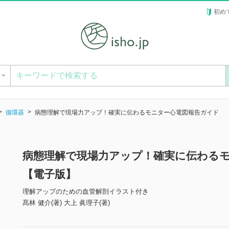
初め
ー
循環器
病態理解で現場力アップ！確実に伝わるモニター心電図報告ガイド
病態理解で現場力アップ！確実に伝わる
【電子版】
理解アップのための血管解剖イラスト付き
髙林 健介(著) 大上 眞理子(著)