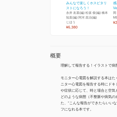
みんなで楽しくホスピタリ
感
ストになろう！
Ve
永井 友基(編) 松坂 俊(編) 橋本
岡
知直(編) 阿河 昌治(編)
M
じほう
¥2
¥6,380
概要
理解して報告する！イラストで病
モニター心電図を解説する本はた
ニター心電図を報告する時にドキ
や症状に応じて、時と場合と空気
どのような病態（不整脈や病気の
た、“こんな報告ができたらいい
フになれる本です。