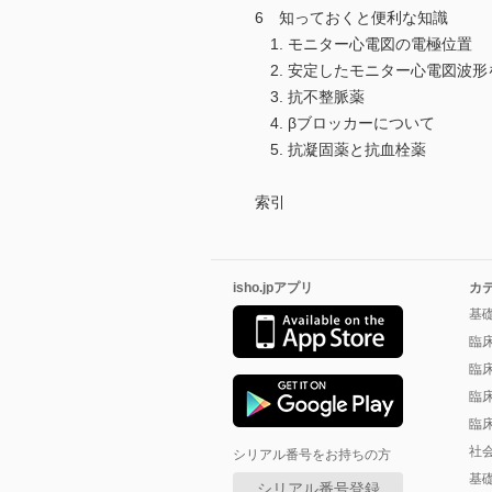
6 知っておくと便利な知識
1. モニター心電図の電極位置
2. 安定したモニター心電図波形
3. 抗不整脈薬
4. βブロッカーについて
5. 抗凝固薬と抗血栓薬
索引
isho.jpアプリ
カ
基
臨
臨
臨
臨
社
シリアル番号をお持ちの方
基
シリアル番号登録