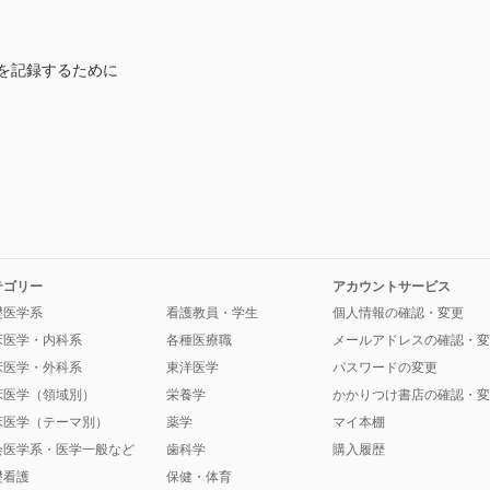
を記録するために
テゴリー
アカウントサービス
礎医学系
看護教員・学生
個人情報の確認・変更
床医学・内科系
各種医療職
メールアドレスの確認・変
床医学・外科系
東洋医学
パスワードの変更
床医学（領域別）
栄養学
かかりつけ書店の確認・変
床医学（テーマ別）
薬学
マイ本棚
会医学系・医学一般など
歯科学
購入履歴
礎看護
保健・体育