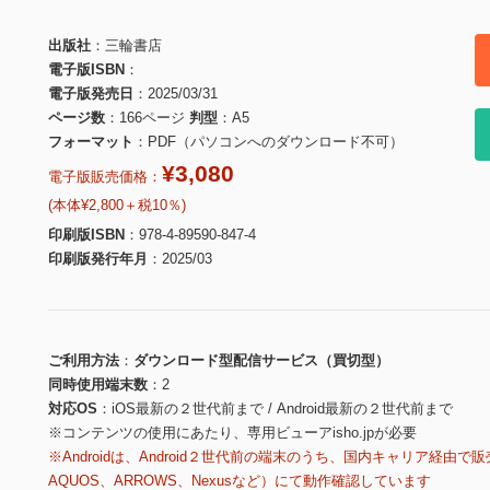
出版社
三輪書店
電子版ISBN
電子版発売日
2025/03/31
ページ数
166ページ
判型
A5
フォーマット
PDF（パソコンへのダウンロード不可）
¥3,080
電子版販売価格：
(本体¥2,800＋税10％)
印刷版ISBN
978-4-89590-847-4
印刷版発行年月
2025/03
ご利用方法
ダウンロード型配信サービス（買切型）
同時使用端末数
2
対応OS
iOS最新の２世代前まで / Android最新の２世代前まで
※コンテンツの使用にあたり、専用ビューアisho.jpが必要
※Androidは、Android２世代前の端末のうち、国内キャリア経由で販
AQUOS、ARROWS、Nexusなど）にて動作確認しています