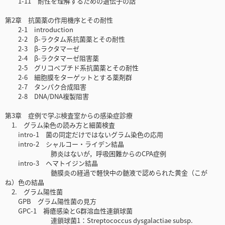
1-11 耐性を理解するための遺伝子の話
第2章 抗菌薬の作用機序とその耐性
2-1 introduction
2-2 β-ラクタム系抗菌薬とその耐性
2-3 β-ラクタマーゼ
2-4 β-ラクタマーゼ阻害薬
2-5 グリコペプチド系抗菌薬とその耐性
2-6 細胞膜をターゲットとする薬剤群
2-7 タンパク合成阻害
2-8 DNA/DNA複製阻害
第3章 症例で学ぶ検査室からの感染症診療
1. グラム染色の読み方と細菌検査
intro-1 菌の同定だけではないグラム染色の応用
intro-2 シャルコー・ライデン結晶
肺炎はないが，呼吸困難からのCPA症例
intro-3 ヘマトイジン結晶
髄膜炎の経過で軽快中の髄液で認められた黄金（こが
ね）色の結晶
2. グラム陽性菌
GPB グラム陽性菌の見方
GPC-1 褥瘡感染とG群溶血性連鎖球菌
連鎖球菌1：Streptococcus dysgalactiae subsp.