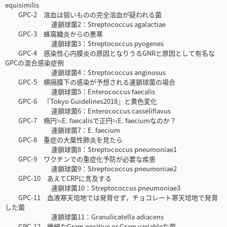
equisimilis
GPC-2 溶血は弱いものの完全溶血が疑われる菌
連鎖球菌2：Streptococcus agalactiae
GPC-3 蜂窩織炎からの悪寒
連鎖球菌3：Streptococcus pyogenes
GPC-4 感染性心内膜炎の原因となりうるGNRと原因として有名な
GPCの混合感染症例
連鎖球菌4：Streptococcus anginosus
GPC-5 横隔膜下の感染が予想される連鎖球菌の場合
連鎖球菌5：Enterococcus faecalis
GPC-6 『Tokyo Guidelines2018』と黄色変化
連鎖球菌6：Enterococcus casseliflavus
GPC-7 楕円≒E. faecalisで正円≒E. faeciumなのか？
連鎖球菌7：E. faecium
GPC-8 重症の大葉性肺炎を見たら
連鎖球菌8：Streptococcus pneumoniae1
GPC-9 ワクチンでの重症化予防が必要な疾患
連鎖球菌9：Streptococcus pneumoniae2
GPC-10 あえてCRPに言及する
連鎖球菌10：Streptococcus pneumoniae3
GPC-11 血液寒天培地では発育せず，チョコレート寒天培地で発育
した菌
連鎖球菌11：Granulicatella adiacens
GPC-12 微細なGram positive or Gram variableな菌