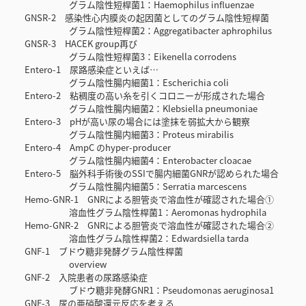
グラム陰性短桿菌1：Haemophilus influenzae
GNSR-2 感染性心内膜炎の起因菌としてのグラム陰性短桿菌
グラム陰性短桿菌2：Aggregatibacter aphrophilus
GNSR-3 HACEK group再び
グラム陰性短桿菌3：Eikenella corrodens
Entero-1 尿路感染症といえば…
グラム陰性腸内細菌1：Escherichia coli
Entero-2 粘稠度の高い糸を引くコロニーが形成された場合
グラム陰性腸内細菌2：Klebsiella pneumoniae
Entero-3 pHが高い尿の場合には塗抹を弱拡大から観察
グラム陰性腸内細菌3：Proteus mirabilis
Entero-4 AmpC のhyper-producer
グラム陰性腸内細菌4：Enterobacter cloacae
Entero-5 脳外科手術後のSSIで腸内細菌GNRが認められた場合
グラム陰性腸内細菌5：Serratia marcescens
Hemo-GNR-1 GNRによる胆管炎で溶血性が確認された場合①
溶血性グラム陰性桿菌1：Aeromonas hydrophila
Hemo-GNR-2 GNRによる胆管炎で溶血性が確認された場合②
溶血性グラム陰性桿菌2：Edwardsiella tarda
GNF-1 ブドウ糖非発酵グラム陰性桿菌
overview
GNF-2 入院患者の尿路感染症
ブドウ糖非発酵GNR1：Pseudomonas aeruginosa1
GNF-3 尿の亜硝酸還元反応を考える