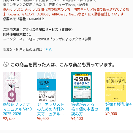
※コンテンツの使用にあたり、専用ビューアisho.jpが必要
※Androidは、Android２世代前の端末のうち、国内キャリア経由で販売されている端
末（Xperia、GALAXY、AQUOS、ARROWS、Nexusなど）にて動作確認しています
必要メモリ容量
60 MB以上
ご利用方法
アクセス型配信サービス（買切型）
同時使用端末数
1
※インターネット経由でのWEBブラウザによるアクセス参照
※導入・利用方法の詳細は
こちら
この商品を買った人は、こんな商品も買っています。
感染症プラチナ
ジェネラリスト
病態がみえる
妊娠と授乳 第4
マニュアル Ver.9
のための内科外
検査値の本当の
版
2025-2026
来マニュアル...
読み方
¥9,900
¥2,750
¥6,600
¥4,400