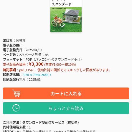
出版社
照林社
電子版ISBN
電子版発売日
2025/04/03
ページ数
224ページ
判型
B5
フォーマット
PDF（パソコンへのダウンロード不可）
¥3,300
電子版販売価格：
(本体¥3,000＋税10％)
特記事項
p61,115に、使用許諾の関係でマスキングした図表があります。
印刷版ISBN
978-4-7965-2648-7
印刷版発行年月
2025/03
カートに入れる
ちょっと立ち読み
ご利用方法
ダウンロード型配信サービス（買切型）
同時使用端末数
2
対応OS
iOS最新の２世代前まで / Android最新の２世代前まで