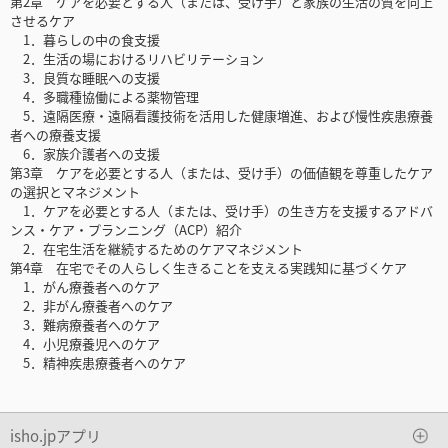
第2章 ケアを必要とする人（または、受け手）と家族の生活の質を向上
させるケア
1．暮らしの中の食支援
2．生活の場におけるリハビリテーション
3．良質な睡眠への支援
4．多職種協働による薬物管理
5．遠隔医療・遠隔看護技術を活用した健康増進、および慢性疾患療養
者への療養支援
6．家族介護者への支援
第3章 ケアを必要とする人（または、受け手）の価値観を尊重したケア
の選択とマネジメント
1．ケアを必要とする人（または、受け手）の生き方を支援するアドバ
ンス・ケア・プランニング（ACP）紹介
2．在宅生活を継続するためのケアマネジメント
第4章 在宅でその人らしく生きることを支える実践知に基づくケア
1．がん療養者へのケア
2．非がん療養者へのケア
3．難病療養者へのケア
4．小児療養児へのケア
5．精神疾患療養者へのケア
isho.jpアプリ