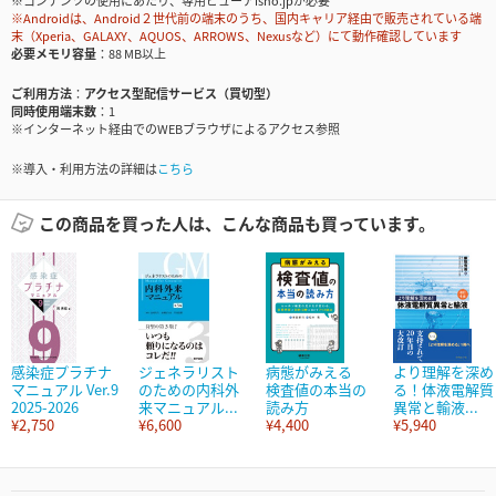
※コンテンツの使用にあたり、専用ビューアisho.jpが必要
※Androidは、Android２世代前の端末のうち、国内キャリア経由で販売されている端
末（Xperia、GALAXY、AQUOS、ARROWS、Nexusなど）にて動作確認しています
必要メモリ容量
88 MB以上
ご利用方法
アクセス型配信サービス（買切型）
同時使用端末数
1
※インターネット経由でのWEBブラウザによるアクセス参照
※導入・利用方法の詳細は
こちら
この商品を買った人は、こんな商品も買っています。
感染症プラチナ
ジェネラリスト
病態がみえる
より理解を深め
マニュアル Ver.9
のための内科外
検査値の本当の
る！体液電解質
2025-2026
来マニュアル...
読み方
異常と輸液...
¥2,750
¥6,600
¥4,400
¥5,940