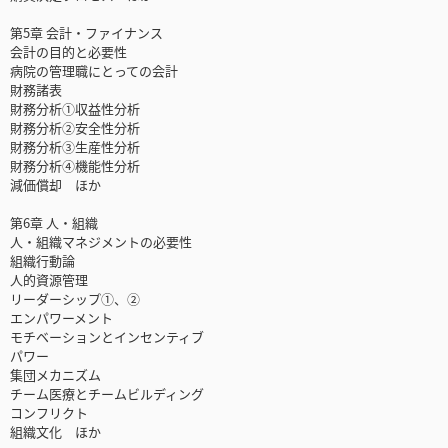
第5章 会計・ファイナンス
会計の目的と必要性
病院の管理職にとっての会計
財務諸表
財務分析①収益性分析
財務分析②安全性分析
財務分析③生産性分析
財務分析④機能性分析
減価償却 ほか
第6章 人・組織
人・組織マネジメントの必要性
組織行動論
人的資源管理
リーダーシップ①、②
エンパワーメント
モチベーションとインセンティブ
パワー
集団メカニズム
チーム医療とチームビルディング
コンフリクト
組織文化 ほか