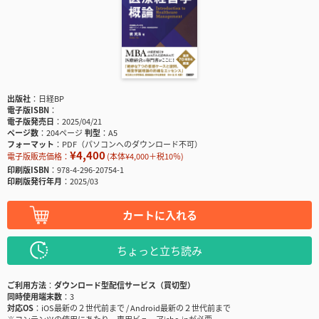
出版社
日経BP
電子版ISBN
電子版発売日
2025/04/21
ページ数
204ページ
判型
A5
フォーマット
PDF（パソコンへのダウンロード不可）
¥4,400
電子版販売価格：
(本体¥4,000＋税10％)
印刷版ISBN
978-4-296-20754-1
印刷版発行年月
2025/03
カートに入れる
ちょっと立ち読み
ご利用方法
ダウンロード型配信サービス（買切型）
同時使用端末数
3
対応OS
iOS最新の２世代前まで / Android最新の２世代前まで