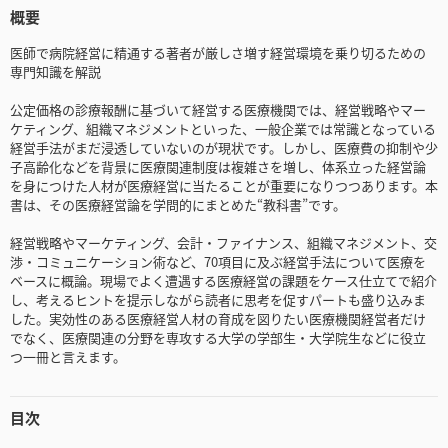
概要
医師で病院経営に精通する著者が厳しさ増す経営環境を乗り切るための
専門知識を解説
公定価格の診療報酬に基づいて経営する医療機関では、経営戦略やマー
ケティング、組織マネジメントといった、一般企業では常識となっている
経営手法がまだ浸透していないのが現状です。しかし、医療費の抑制や少
子高齢化などを背景に医療関連制度は複雑さを増し、体系立った経営論
を身につけた人材が医療経営に当たることが重要になりつつあります。本
書は、その医療経営論を学問的にまとめた“教科書”です。
経営戦略やマーケティング、会計・ファイナンス、組織マネジメント、交
渉・コミュニケーション術など、70項目に及ぶ経営手法について医療を
ベースに概論。現場でよく遭遇する医療経営の課題をケース仕立てで紹介
し、考えるヒントを提示しながら読者に思考を促すパートも盛り込みま
した。実効性のある医療経営人材の育成を図りたい医療機関経営者だけ
でなく、医療関連の分野を専攻する大学の学部生・大学院生などに役立
つ一冊と言えます。
目次