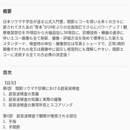
概要
日本リウマチ学会が送る公式入門書，関節エコーを用いる多くの方々に
愛されてきたあの"青本"が14年ぶりの全面改訂でさらにパワーアップ！観
察推奨部位を39項目から大幅追加し58項目に，診療技術・機器の進歩に
伴いエコー画像も全て刷新．撮像・評価方法を改めて標準化した新たな
スタンダード．検査時の体位・撮像部位は写真とシェーマで，正常/病的
画像それぞれの見方は画像中に図示し視覚的にも理解しやすい．関節エ
コーに活用する全ての方必携の決定版！
目次
【目次】
第I部 関節リウマチ診療における超音波検査
1．超音波検査の意義
2．超音波検査の知識と実際の撮像
3．超音波検査の異常所見とスコアリング
第II部 超音波検査で観察が推奨される部位
1．手指
2．手関節