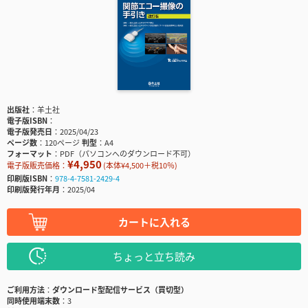
出版社
羊土社
電子版ISBN
電子版発売日
2025/04/23
ページ数
120ページ
判型
A4
フォーマット
PDF（パソコンへのダウンロード不可）
¥4,950
電子版販売価格：
(本体¥4,500＋税10％)
印刷版ISBN
978-4-7581-2429-4
印刷版発行年月
2025/04
カートに入れる
ちょっと立ち読み
ご利用方法
ダウンロード型配信サービス（買切型）
同時使用端末数
3