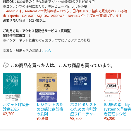
対応OS
iOS最新の２世代前まで / Android最新の２世代前まで
※コンテンツの使用にあたり、専用ビューアisho.jpが必要
※Androidは、Android２世代前の端末のうち、国内キャリア経由で販売されている端
末（Xperia、GALAXY、AQUOS、ARROWS、Nexusなど）にて動作確認しています
必要メモリ容量
102 MB以上
ご利用方法
アクセス型配信サービス（買切型）
同時使用端末数
1
※インターネット経由でのWEBブラウザによるアクセス参照
※導入・利用方法の詳細は
こちら
この商品を買った人は、こんな商品も買っています。
ポケット呼吸器
レジデントのた
ホスピタリスト
ICU医の素 By
診療2026
めの感染症診療
のための内科診
system×重症
¥2,200
の鉄則
療フローチャ...
者管理レシピ
¥5,940
¥8,800
¥5,280