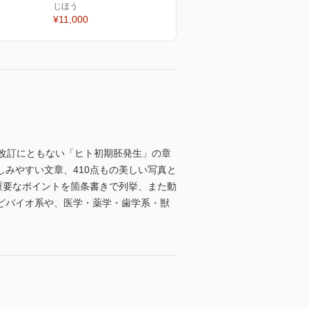
じほう
¥11,000
改訂にともない「ヒト初期胚発生」の章
みやすい文章、410点もの美しい写真と
重要なポイントを箇条書きで列挙、また動
どバイオ系や、医学・薬学・歯学系・獣