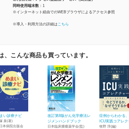
同時使用端末数
1
※インターネット経由でのWEBブラウザによるアクセス参照
※導入・利用方法の詳細は
こちら
は、こんな商品も買っています。
まい診療ナビ
改訂第8版がん化学療法レ
症例からわかる
塚 泉(著)
ジメンハンドブック
ICU実践コアレ
日本病院出版会
日本臨床腫瘍薬学会(監)
牧野 淳(編)