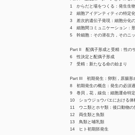
1 からだと場をつくる：発生生
2 細胞アイデンティティの特定
3 差次的遺伝子発現：細胞分化
4 細胞間コミュニケーション：
5 幹細胞：その潜在力，そのニ
Part II 配偶子形成と受精：性
6 性決定と配偶子形成
7 受精：新たなる命の始まり
Part III 初期発生：卵割，原
8 初期発生の概念：発生の必須
9 巻貝，花，線虫：細胞運命特
10 ショウジョウバエにおける体
11 ウニ類とホヤ類：後口動物の
12 両生類と魚類
13 鳥類と哺乳類
14 ヒト初期胚発生