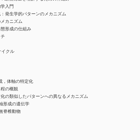
物学入門
化：発生学的パターンのメカニズム
のメカニズム
形態形成の仕組み
ッチ
のサイクル
腸形成，体軸の特定化
過程の概観
定化の類似したパターンへの異なるメカニズム
軸形成の遺伝学
無脊椎動物