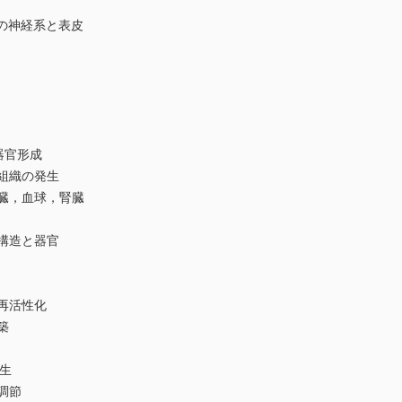
物の神経系と表皮
器官形成
組織の発生
臓，血球，腎臓
構造と器官
再活性化
築
発生
調節