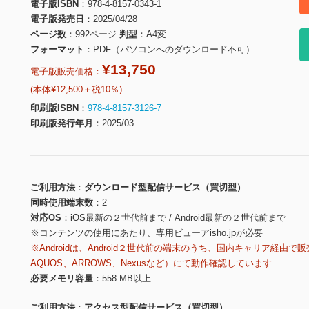
電子版ISBN
978-4-8157-0343-1
電子版発売日
2025/04/28
ページ数
992ページ
判型
A4変
フォーマット
PDF（パソコンへのダウンロード不可）
¥13,750
電子版販売価格：
(本体¥12,500＋税10％)
印刷版ISBN
978-4-8157-3126-7
印刷版発行年月
2025/03
ご利用方法
ダウンロード型配信サービス（買切型）
同時使用端末数
2
対応OS
iOS最新の２世代前まで / Android最新の２世代前まで
※コンテンツの使用にあたり、専用ビューアisho.jpが必要
※Androidは、Android２世代前の端末のうち、国内キャリア経由で販
AQUOS、ARROWS、Nexusなど）にて動作確認しています
必要メモリ容量
558 MB以上
ご利用方法
アクセス型配信サービス（買切型）