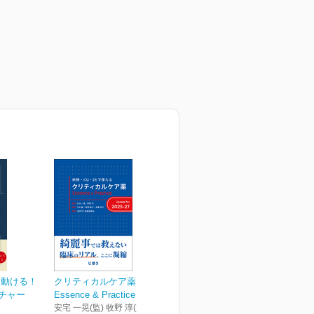
、動ける！
クリティカルケア薬
クチャー
Essence & Practice Upd...
安宅 一晃(監) 牧野 淳(監)