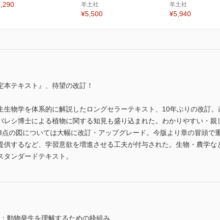
,290
羊土社
羊土社
¥5,500
¥5,940
定本テキスト』、待望の改訂！
生生物学を体系的に解説したロングセラーテキスト、10年ぶりの改訂。
バレシ博士による植物に関する知見も盛り込まれた。わかりやすい・親し
13点の図については大幅に改訂・アップグレード。今版より章の冒頭で
提供するなど、学習意欲を増進させる工夫が付与された。生物・農学な
スタンダードテキスト。
セス：動物発生を理解するための枠組み