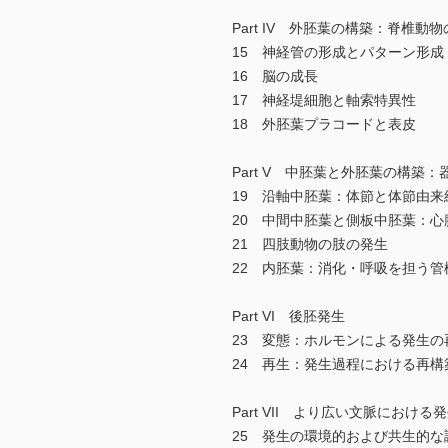
Part IV 外胚葉の構築：脊椎動
15 神経管の形成とパターン形成
16 脳の成長
17 神経堤細胞と軸索特異性
18 外胚葉プラコードと表皮
Part V 中胚葉と外胚葉の構築：
19 沿軸中胚葉：体節と体節由来
20 中間中胚葉と側板中胚葉：心
21 四肢動物の肢の発生
22 内胚葉：消化・呼吸を担う管
Part VI 後胚発生
23 変態：ホルモンによる発生の
24 再生：発生過程における再構
Part VII より広い文脈における
25 発生の環境的および共生的な