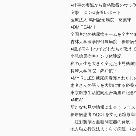
●仕事の実際から資格取得のウラ
突撃！ CDEJ密着レポート
医療法人 萬田記念病院 葛葉守
●DM TEAM！
全国各地の糖尿病チームを全力で
杏林大学医学部付属病院 糖尿病
●糖尿病をもつ子どもたちが教え
小児糖尿病キャンプ体験記
私の人生を大きく変えた小児糖尿
長崎大学病院 錦戸慎平
●MY RULES 糖尿病看護とわた
患者さんの語りを大切にする療養
東京医療生活協同組合新渡戸記念
●NEW
新たな知見や情報に出会う プラス
糖尿病患者のQOLを支える糖尿病
～注射製剤と血糖測定器の発展～
地方独立行政法人くらて病院 松