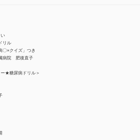
らい
ドリル
病〇×クイズ」つき
属病院 肥後直子
ター★糖尿病ドリル＞
子
晴