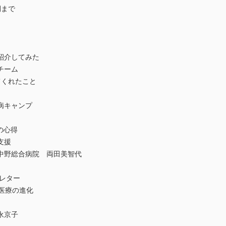
側まで
紹介してみた
チーム
てくれたこと
病キャンプ
しの心得
支援
中野総合病院 両田美智代
レター
医療の進化
永京子