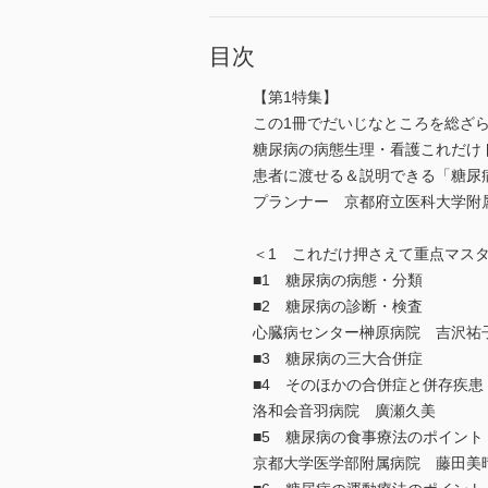
目次
【第1特集】
この1冊でだいじなところを総ざ
糖尿病の病態生理・看護これだけ
患者に渡せる＆説明できる「糖尿
プランナー 京都府立医科大学附
＜1 これだけ押さえて重点マス
■1 糖尿病の病態・分類
■2 糖尿病の診断・検査
心臓病センター榊原病院 吉沢祐
■3 糖尿病の三大合併症
■4 そのほかの合併症と併存疾患
洛和会音羽病院 廣瀬久美
■5 糖尿病の食事療法のポイント
京都大学医学部附属病院 藤田美