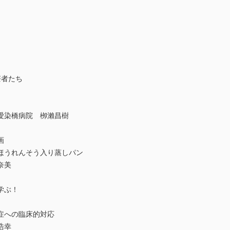
療者たち
愛染橋病院 栁瀨昌樹
画
ほうれんそう入り蒸しパン
奈美
学ぶ！
症への臨床的対応
浩幸