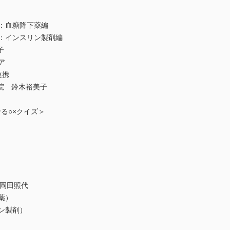
：血糖降下薬編
ト：インスリン製剤編
子
ア
連携
院 鈴木裕美子
る○×クイズ＞
院 岡田照代
薬）
ン製剤）