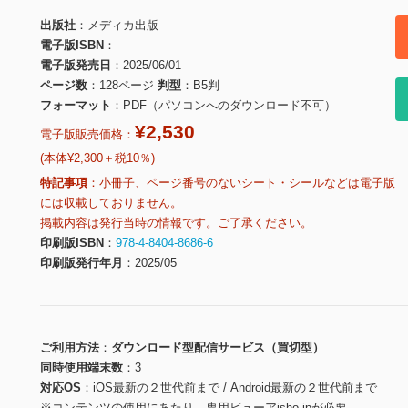
出版社
メディカ出版
電子版ISBN
電子版発売日
2025/06/01
ページ数
128ページ
判型
B5判
フォーマット
PDF（パソコンへのダウンロード不可）
¥2,530
電子版販売価格：
(本体¥2,300＋税10％)
特記事項
小冊子、ページ番号のないシート・シールなどは電子版
には収載しておりません。
掲載内容は発行当時の情報です。ご了承ください。
印刷版ISBN
978-4-8404-8686-6
印刷版発行年月
2025/05
ご利用方法
ダウンロード型配信サービス（買切型）
同時使用端末数
3
対応OS
iOS最新の２世代前まで / Android最新の２世代前まで
※コンテンツの使用にあたり、専用ビューアisho.jpが必要