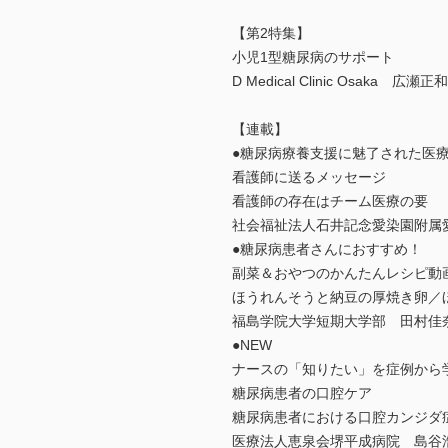
【第2特集】
小児1型糖尿病のサポート
D Medical Clinic Osaka 広瀬正和
【連載】
●糖尿病療養支援に魅了された医
看護師に送るメッセージ
看護師の存在はチーム医療の要
社会福祉法人石井記念愛染園附属
●糖尿病患者さんにおすすめ！
副菜＆おやつのかんたんレシピ動
ほうれんそうと納豆の厚焼き卵／
福島学院大学短期大学部 田村佳
●NEW
ナースの「知りたい」を症例から
糖尿病患者の口腔ケア
糖尿病患者における口腔カンジダ
医療法人恵泉会堺平成病院 島谷