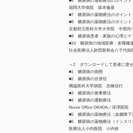
■6 糖尿病の運動療法のポイント
福岡大学病院 坂本倫基
■7 糖尿病の薬物療法のポイント
■8 糖尿病の薬物療法のポイン
京都府立医科大学大学院 中西尚
■9 糖尿病患者・家族の心理とケ
■10 糖尿病の地域医療・多職種
社会医療法人財団新和会八千代病
＜2 ダウンロードして患者に渡せ
■1 糖尿病の病態
■2 糖尿病の合併症
獨協医科大学病院 吉橋信行
■3 糖尿病の食事療法
■4 糖尿病の運動療法
Nurse Office OKADA／深津医
■5 糖尿病の薬物療法（血糖降下
■6 糖尿病の薬物療法（インスリ
医療法人小内医院 小内裕