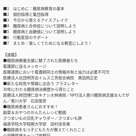
■1 はじめに：糖尿病教育の基本
■2 個別指導と集団指導
■3 今日から使えるアイスブレイク
■4 糖尿病と合併症について説明しよう
■5 糖尿病と血糖値について説明しよう
■6 行動変容のサポート
■7 まとめ：楽しくてためになる教室にしよう！
【連載】
●糖尿病療養支援に魅了された医療者たち
看護師に送るメッセージ
医療連携において看護師同士の情報共有と協力は必要不可欠
医療法人社団明芳会イムス三芳総合病院 貴田岡正史
●新たな知見や情報に出会う プラスレター
30年にわたる糖尿病治療歴から得たこと
医療法人財団博仁会キナシ大林病院／NPO法人香川糖尿病支援まんでが
ん／香川大学 石田俊彦
●糖尿病患者さんにおすすめ！
副菜＆おやつのかんたんレシピ動画
さつまいもの豆乳チャウダー／さつまいも餅
福島学院大学短期大学部 田村佳奈美
●糖尿病をもつ子どもたちが教えてくれたこと
小児糖尿病キャンプ体験記