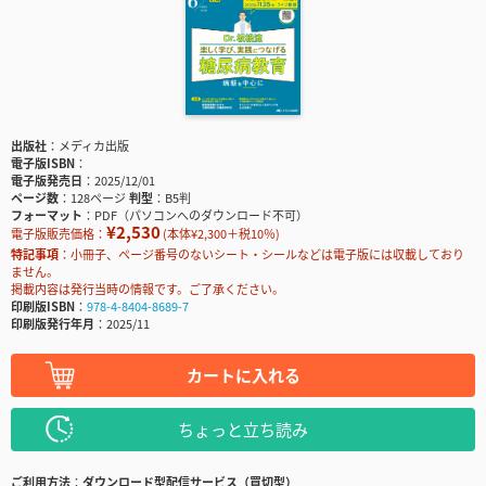
出版社
メディカ出版
電子版ISBN
電子版発売日
2025/12/01
ページ数
128ページ
判型
B5判
フォーマット
PDF（パソコンへのダウンロード不可）
¥2,530
電子版販売価格：
(本体¥2,300＋税10％)
特記事項
小冊子、ページ番号のないシート・シールなどは電子版には収載しており
ません。
掲載内容は発行当時の情報です。ご了承ください。
印刷版ISBN
978-4-8404-8689-7
印刷版発行年月
2025/11
カートに入れる
ちょっと立ち読み
ご利用方法
ダウンロード型配信サービス（買切型）