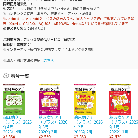
同時使用端末数
3
対応OS
iOS最新の２世代前まで / Android最新の２世代前まで
※コンテンツの使用にあたり、専用ビューアisho.jpが必要
※Androidは、Android２世代前の端末のうち、国内キャリア経由で販売されている端
末（Xperia、GALAXY、AQUOS、ARROWS、Nexusなど）にて動作確認しています
必要メモリ容量
64 MB以上
ご利用方法
アクセス型配信サービス（買切型）
同時使用端末数
1
※インターネット経由でのWEBブラウザによるアクセス参照
※導入・利用方法の詳細は
こちら
巻号一覧
糖尿病ケア＋
糖尿病ケア＋
糖尿病ケア＋
糖尿病ケア＋
（プラス）2026
（プラス）2026
（プラス）2026
（プラス）2026
年4号
年3号
年2号
年1号
2026年4号
2026年3号
2026年2号
2026年1号
¥2,530
¥2,530
¥2,530
¥2,530