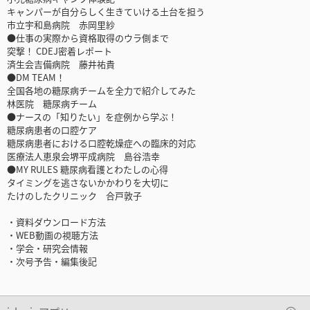
キャンパーが自分らしく生きていける土台を担う
市立宇和島病院 赤岡里紗
●仕事の実際から資格取得のウラ側まで
突撃！ CDEJ密着レポート
済生会吉備病院 藤井祐貴
●DM TEAM！
全国各地の糖尿病チームを全力で紹介してみた
林医院 糖尿病チーム
●ナースの「知りたい」を症例から学ぶ！
糖尿病患者の口腔ケア
糖尿病患者における口腔乾燥症への臨床的対応
医療法人恵泉会堺平成病院 島谷浩幸
●MY RULES 糖尿病看護とわたしの心得
タイミングを逃さないかかわりを大切に
たけのしたクリニック 合戸敦子
・資料ダウンロード方法
・WEB動画の視聴方法
・学会・研究会情報
・次号予告・編集後記