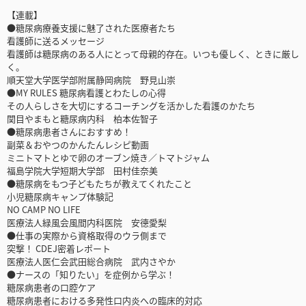
【連載】
●糖尿病療養支援に魅了された医療者たち
看護師に送るメッセージ
看護師は糖尿病のある人にとって母親的存在。いつも優しく、ときに厳し
く。
順天堂大学医学部附属静岡病院 野見山崇
●MY RULES 糖尿病看護とわたしの心得
その人らしさを大切にするコーチングを活かした看護のかたち
関目やまもと糖尿病内科 柏本佐智子
●糖尿病患者さんにおすすめ！
副菜＆おやつのかんたんレシピ動画
ミニトマトとゆで卵のオーブン焼き／トマトジャム
福島学院大学短期大学部 田村佳奈美
●糖尿病をもつ子どもたちが教えてくれたこと
小児糖尿病キャンプ体験記
NO CAMP NO LIFE
医療法人緑風会風間内科医院 安德愛梨
●仕事の実際から資格取得のウラ側まで
突撃！ CDEJ密着レポート
医療法人医仁会武田総合病院 武内さやか
●ナースの「知りたい」を症例から学ぶ！
糖尿病患者の口腔ケア
糖尿病患者における多発性口内炎への臨床的対応