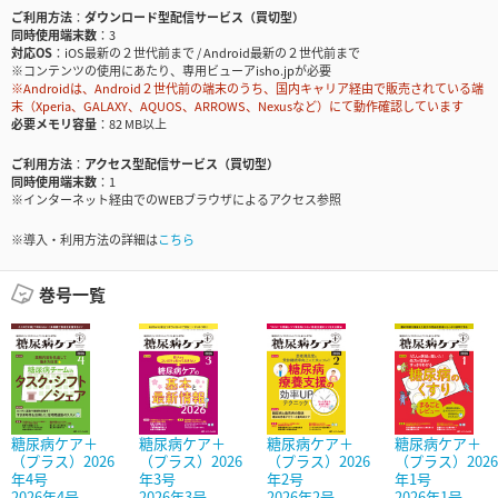
ご利用方法
ダウンロード型配信サービス（買切型）
同時使用端末数
3
対応OS
iOS最新の２世代前まで / Android最新の２世代前まで
※コンテンツの使用にあたり、専用ビューアisho.jpが必要
※Androidは、Android２世代前の端末のうち、国内キャリア経由で販売されている端
末（Xperia、GALAXY、AQUOS、ARROWS、Nexusなど）にて動作確認しています
必要メモリ容量
82 MB以上
ご利用方法
アクセス型配信サービス（買切型）
同時使用端末数
1
※インターネット経由でのWEBブラウザによるアクセス参照
※導入・利用方法の詳細は
こちら
巻号一覧
糖尿病ケア＋
糖尿病ケア＋
糖尿病ケア＋
糖尿病ケア＋
（プラス）2026
（プラス）2026
（プラス）2026
（プラス）2026
年4号
年3号
年2号
年1号
2026年4号
2026年3号
2026年2号
2026年1号