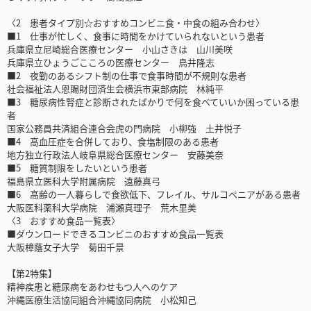
〈2 患者タイプ別☆おすすめコンビニ食・中食の組み合わせ〉
■1 仕事が忙しく、食事に時間をかけていられないという患者
兵庫県立尼崎総合医療センター 小山さきは 山川美咲
兵庫県立ひょうごこころの医療センター 鳥井隆志
■2 夜勤のあるシフト制の仕事で食事時間が不規則な患者
社会福祉法人恩賜財団済生会横浜市東部病院 林純平
■3 糖尿病性腎症と診断されたばかりで何を食べていいか困っている患
者
国家公務員共済組合連合会虎の門病院 小柳強 土井悦子
■4 高血圧症を合併しており、食塩制限のある患者
地方独立行政法人岐阜県総合医療センター 安藤美奈
■5 糖質制限をしたいという患者
福島県立医科大学附属病院 遠藤真弓
■6 高齢の一人暮らしで食欲低下、フレイル、サルコペニアがある患者
大阪医科薬科大学病院 浦瀬真理子 荒木里美
〈3 おすすめ食品一覧表〉
■ダウンロードできるコンビニのおすすめ食品一覧表
大阪樟蔭女子大学 菊田千景
【第2特集】
精神疾患と糖尿病をあわせもつ人へのケア
沖縄医療生活協同組合沖縄協同病院 小松知己