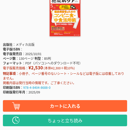
出版社
メディカ出版
電子版ISBN
電子版発売日
2025/10/01
ページ数
130ページ
判型
B5判
フォーマット
PDF（パソコンへのダウンロード不可）
¥2,530
電子版販売価格：
(本体¥2,300＋税10％)
特記事項
小冊子、ページ番号のないシート・シールなどは電子版には収載しており
ません。
掲載内容は発行当時の情報です。ご了承ください。
印刷版ISBN
978-4-8404-8688-0
印刷版発行年月
2025/09
カートに入れる
ちょっと立ち読み