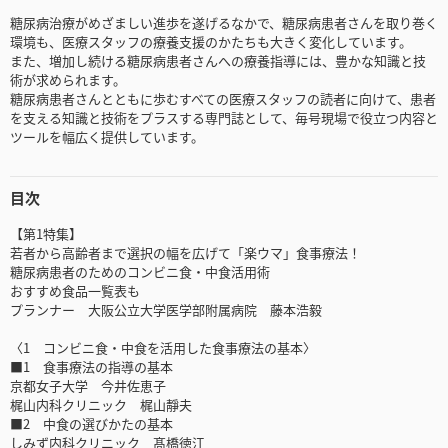
糖尿病治療がめざましい進歩を遂げるなかで、糖尿病患者さんを取り巻く
環境も、医療スタッフの療養支援のかたちも大きく変化しています。
また、増加し続ける糖尿病患者さんへの療養指導には、豊かな知識と技
術が求められます。
糖尿病患者さんとともに歩むすべての医療スタッフの読者に向けて、患者
を支える知識と技術をプラスする専門誌として、毎号現場で役立つ内容と
ツールを幅広く提供しています。
目次
【第1特集】
若者から高齢者まで選択の幅を広げて「楽ウマ」食事療法！
糖尿病患者のためのコンビニ食・中食活用術
おすすめ食品一覧表も
プランナー 大阪公立大学医学部附属病院 藤本浩毅
〈1 コンビニ食・中食を活用した食事療法の基本〉
■1 食事療法の指導の基本
京都女子大学 今井佐恵子
梶山内科クリニック 梶山靜夫
■2 中食の選びかたの基本
しみず内科クリニック 髙橋徳江