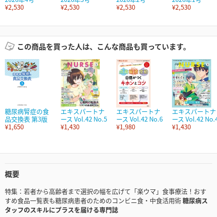
¥2,530
¥2,530
¥2,530
¥2,530
この商品を買った人は、こんな商品も買っています。
糖尿病腎症の食
エキスパートナ
エキスパートナ
エキスパートナ
品交換表 第3版
ース Vol.42 No.5
ース Vol.42 No.6
ース Vol.42 No.
¥1,650
¥1,430
¥1,980
¥1,430
概要
特集：若者から高齢者まで選択の幅を広げて「楽ウマ」食事療法！おす
すめ食品一覧表も糖尿病患者のためのコンビニ食・中食活用術
糖尿病ス
タッフのスキルにプラスを届ける専門誌