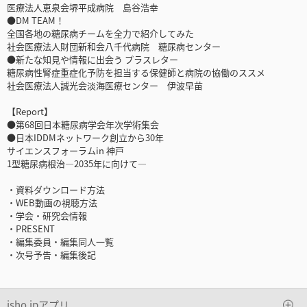
医療法人恵泉会堺平成病院 島谷浩幸
●DM TEAM！
全国各地の糖尿病チームを全力で紹介してみた
社会医療法人財団新和会八千代病院 糖尿病センター
●新たな知見や情報に出会う プラスレター
糖尿病性腎症重症化予防を担当する保健師と病院の協働のススメ
社会医療法人誠光会淡海医療センター 伊波早苗
【Report】
●第68回日本糖尿病学会年次学術集会
●日本IDDMネットワーク創立から30年
サイエンスフォーラムin 神戸
1型糖尿病根治―2035年に向けて―
・資料ダウンロード方法
・WEB動画の視聴方法
・学会・研究会情報
・PRESENT
・編集委員・編集同人一覧
・次号予告・編集後記
isho.jpアプリ