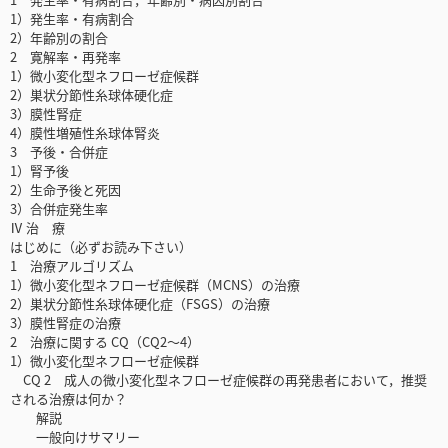
1）発生率・有病割合
2）年齢別の割合
2 寛解率・再発率
1）微小変化型ネフローゼ症候群
2）巣状分節性糸球体硬化症
3）膜性腎症
4）膜性増殖性糸球体腎炎
3 予後・合併症
1）腎予後
2）生命予後と死因
3）合併症発生率
Ⅳ 治 療
はじめに（必ずお読み下さい）
1 治療アルゴリズム
1）微小変化型ネフローゼ症候群（MCNS）の治療
2）巣状分節性糸球体硬化症（FSGS）の治療
3）膜性腎症の治療
2 治療に関する CQ（CQ2～4）
1）微小変化型ネフローゼ症候群
CQ 2 成人の微小変化型ネフローゼ症候群の再発患者において，推奨
される治療は何か？
解説
一般向けサマリー