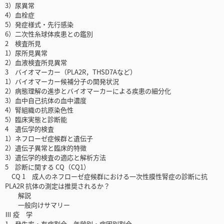
3）尿異常
4）血栓症
5）発症様式・先行感染
6）二次性糸球体疾患との鑑別
2 検査所見
1）尿所見異常
2）血液検査所見異常
3 バイオマーカー（PLA2R，THSD7Aなど）
1）バイオマーカー候補分子の開発状況
2）病態理解の進歩とバイオマーカーによる疾患の細分化
3）血中自己抗体の血中濃度
4）腎組織の抗原染色性
5）臨床実態と診断能
4 遺伝学的検査
1）ネフローゼ症候群と遺伝子
2）遺伝子異常と臨床的特徴
3）遺伝学的検査の適応と解析方法
5 診断に関する CQ（CQ1）
CQ 1 成人のネフローゼ症候群における一次性膜性腎症の診断に抗
PLA2R 抗体の測定は推奨されるか？
解説
一般向けサマリー
Ⅲ 疫 学
1 発生率・有病割合，年齢別・病因別割合