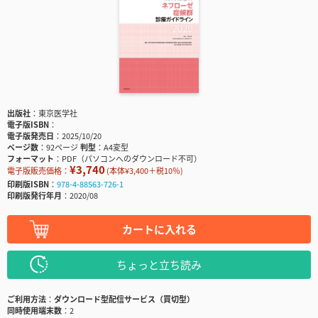
出版社
東京医学社
電子版ISBN
電子版発売日
2025/10/20
ページ数
92ページ
判型
A4変型
フォーマット
PDF（パソコンへのダウンロード不可）
¥3,740
電子版販売価格：
(本体¥3,400＋税10％)
印刷版ISBN
978-4-88563-726-1
印刷版発行年月
2020/08
カートに入れる
ちょっと立ち読み
ご利用方法
ダウンロード型配信サービス（買切型）
同時使用端末数
2