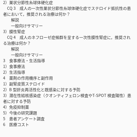
2）巣状分節性糸球体硬化症
CQ 3 成人の一次性巣状分節性糸球体硬化症でステロイド抵抗性の患
者において，推奨される治療は何か？
解説
一般向けサマリー
3）膜性腎症
CQ 4 成人のネフローゼ症候群を呈する一次性膜性腎症に，推奨され
る治療は何か？
解説
一般向けサマリー
3 食事療法・生活指導
1）食事療法
2）生活指導
4 薬剤の作用機序と副作用
1）副腎皮質ステロイド
2）B 型肝炎再活性化と既感染に対する予防
3）潜在性結核感染症（クオンティフェロン検査やT-SPOT 検査陽性）患
者に対する予防
4）免疫抑制薬
5）今後の研究課題
5 患者アンケート調査
6 医療コスト