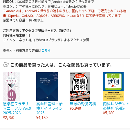
対応OS
iOS最新の２世代前まで / Android最新の２世代前まで
※コンテンツの使用にあたり、専用ビューアisho.jpが必要
※Androidは、Android２世代前の端末のうち、国内キャリア経由で販売されている端
末（Xperia、GALAXY、AQUOS、ARROWS、Nexusなど）にて動作確認しています
必要メモリ容量
16 MB以上
ご利用方法
アクセス型配信サービス（買切型）
同時使用端末数
1
※インターネット経由でのWEBブラウザによるアクセス参照
※導入・利用方法の詳細は
こちら
この商品を買った人は、こんな商品も買っています。
感染症プラチナ
高血圧管理・治
無敵の腎臓内科
内科レジデント
マニュアル Ver.9
療ガイドライン
¥5,940
の鉄則 第4版
2025-2026
2025
¥5,280
¥2,750
¥4,180