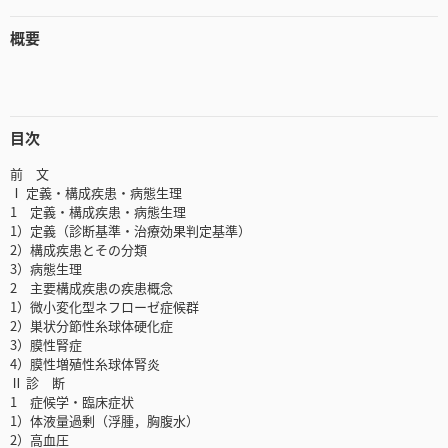
概要
目次
前 文
Ⅰ 定義・構成疾患・病態生理
1 定義・構成疾患・病態生理
1）定義（診断基準・治療効果判定基準）
2）構成疾患とその分類
3）病態生理
2 主要構成疾患の疾患概念
1）微小変化型ネフローゼ症候群
2）巣状分節性糸球体硬化症
3）膜性腎症
4）膜性増殖性糸球体腎炎
Ⅱ 診 断
1 症候学・臨床症状
1）体液量過剰（浮腫，胸腹水）
2）高血圧