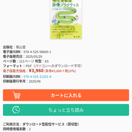
出版社
南山堂
電子版ISBN
978-4-525-98600-1
電子版発売日
2025/05/29
ページ数
211ページ
判型
A5
フォーマット
PDF（パソコンへのダウンロード不可）
¥3,960
電子版販売価格：
(本体¥3,600＋税10％)
印刷版ISBN
978-4-525-21201-8
印刷版発行年月
2025/06
カートに入れる
ちょっと立ち読み
ご利用方法
ダウンロード型配信サービス（買切型）
同時使用端末数
2