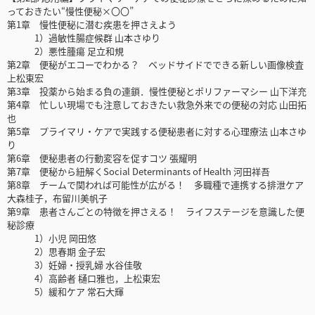
っておきたい“慢性便秘×〇〇”
第1章 慢性便秘に潜む疾患を押さえよう
1）過敏性腸症候群 山本さゆり
2）悪性腫瘍 足立和規
第2章 便秘がエコーでわかる？ ベッドサイドでできる新しい画像検査
上松東宏
第3章 投薬から始まる負の連鎖．慢性便秘とポリファーマシー 山下洋充
第4章 忙しい現場でも注意しておきたい救急外来での便秘の対応 山田拓
也
第5章 プライマリ・ケアで実践する便秘患者に対する心理療法 山本さゆ
り
第6章 便秘患者の行動変容を促すコツ 張耀明
第7章 便秘から紐解くSocial Determinants of Health 河田祥吾
第8章 チームで関われば可能性が広がる！ 多職種で連携する排泄ケア
大森桂子，布留川美帆子
第9章 患者さんごとの特徴を押さえる！ ライフステージを意識した便
秘診療
1）小児 岡田悠
2）思春期 金子宏
3）妊婦・授乳婦 水谷佳敬
4）高齢者 樋口雅也，上松東宏
5）緩和ケア 常石大輝