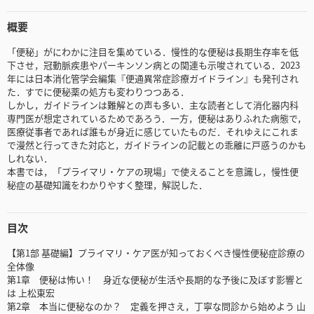
概要
「便秘」がにわかに注目を集めている．慢性的な便秘は長期生存率を低
下させ，冠動脈疾患やパーキンソン病との関連も示唆されている．2023
年には日本消化管学会編集『便通異常症診療ガイドライン』も発刊され
た．すでに便秘薬の処方も変わりつつある．
しかし，ガイドラインは難解との声も多い．主な読者として消化器内科
専門医が想定されているためであろう．一方，便秘はありふれた病態で，
医療従事者であれば誰もが身近に感じていたものだ．それゆえにこれま
で漫然と行ってきた対応と，ガイドラインの記載との乖離に戸惑うのかも
しれない．
本書では，「プライマリ・ケアの現場」で使えることを意識し，慢性便
秘症の基礎知識をわかりやすく整理，解説した．
目次
【第1部 基礎編】プライマリ・ケア医が知っておくべき慢性便秘症診療の
全体像
第1章 便秘は怖い！ 身近な便秘が生活や長期的な予後に及ぼす影響と
は 上松東宏
第2章 本当に便秘なのか？ 定義を押さえ，丁寧な問診から始めよう 山