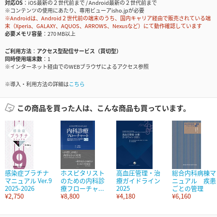
対応OS
iOS最新の２世代前まで / Android最新の２世代前まで
※コンテンツの使用にあたり、専用ビューアisho.jpが必要
※Androidは、Android２世代前の端末のうち、国内キャリア経由で販売されている端
末（Xperia、GALAXY、AQUOS、ARROWS、Nexusなど）にて動作確認しています
必要メモリ容量
270 MB以上
ご利用方法
アクセス型配信サービス（買切型）
同時使用端末数
1
※インターネット経由でのWEBブラウザによるアクセス参照
※導入・利用方法の詳細は
こちら
この商品を買った人は、こんな商品も買っています。
感染症プラチナ
ホスピタリスト
高血圧管理・治
総合内科病棟マ
マニュアル Ver.9
のための内科診
療ガイドライン
ニュアル 疾患
2025-2026
療フローチャ...
2025
ごとの管理
¥2,750
¥8,800
¥4,180
¥6,160