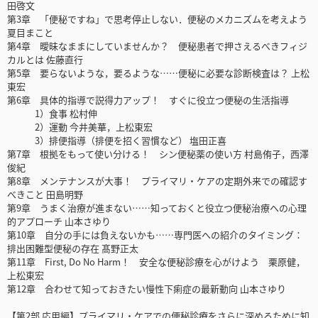
田啓文
第3章 「便秘ですね」で思考停止しない．便秘のメカニズムを考えよう
夏目まこと
第4章 曖昧なままにしていませんか？ 便秘患者で押さえるべきフィジ
カルとは 佐藤直行
第5章 要らないような，要るような……便秘に必要な診断検査は？ 上松
東宏
第6章 具体的指導で説得力アップ！ すぐに役立つ便秘の生活指導
1）食事 松村伸
2）運動 今井美華，上松東宏
3）排便指導（排便を招く習慣など） 塩田正喜
第7章 根拠をもって使い分ける！ シン便秘薬の使い方 村島侑子，西澤
俊紀
第8章 メンテナンスが大事！ プライマリ・ケアの定期外来での確認す
べきこと 田島明野
第9章 うまく治療が進まない……知っておくと役立つ便秘治療への心理
的アプローチ 山本さゆり
第10章 自分の手には負えないかも……専門医への紹介のタイミング：
排出困難型便秘の存在 髙野正太
第11章 First, Do No Harm！ 安全な便秘診療を心がけよう 栗原健，
上松東宏
第12章 合わせて知っておきたい慢性下痢症の最新動向 山本さゆり
【第2部 応用編】プライマリ・ケアでの便秘診療をさらに深めるために知