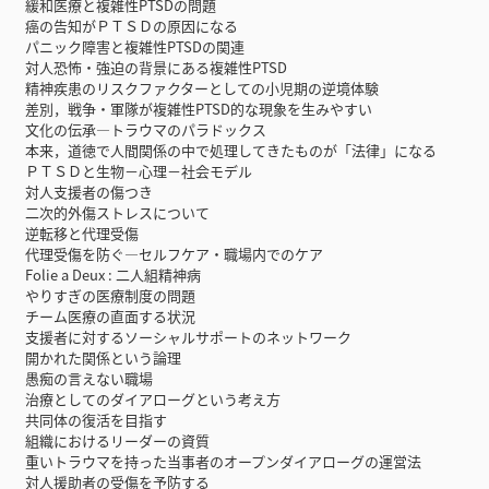
緩和医療と複雑性PTSDの問題
癌の告知がＰＴＳＤの原因になる
パニック障害と複雑性PTSDの関連
対人恐怖・強迫の背景にある複雑性PTSD
精神疾患のリスクファクターとしての小児期の逆境体験
差別，戦争・軍隊が複雑性PTSD的な現象を生みやすい
文化の伝承―トラウマのパラドックス
本来，道徳で人間関係の中で処理してきたものが「法律」になる
ＰＴＳＤと生物－心理－社会モデル
対人支援者の傷つき
二次的外傷ストレスについて
逆転移と代理受傷
代理受傷を防ぐ―セルフケア・職場内でのケア
Folie a Deux : 二人組精神病
やりすぎの医療制度の問題
チーム医療の直面する状況
支援者に対するソーシャルサポートのネットワーク
開かれた関係という論理
愚痴の言えない職場
治療としてのダイアローグという考え方
共同体の復活を目指す
組織におけるリーダーの資質
重いトラウマを持った当事者のオープンダイアローグの運営法
対人援助者の受傷を予防する