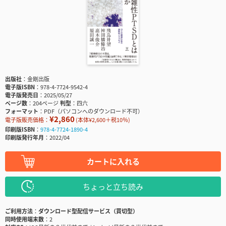
出版社
金剛出版
電子版ISBN
978-4-7724-9542-4
電子版発売日
2025/05/27
ページ数
204ページ
判型
四六
フォーマット
PDF（パソコンへのダウンロード不可）
¥2,860
電子版販売価格：
(本体¥2,600＋税10％)
印刷版ISBN
978-4-7724-1890-4
印刷版発行年月
2022/04
カートに入れる
ちょっと立ち読み
ご利用方法
ダウンロード型配信サービス（買切型）
同時使用端末数
2