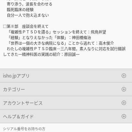
寄り添う，波長を合わせる
臨死臨床の経験
自分一人で抱え込まない
□第Ⅱ部 座談会を終えて
「複雑性ＰＴＳＤを語る」セッションを終えて：飛鳥井望
「経験」となりえなかった「体験」：神田橋條治
「世界は一個の大きな病院になる」ことから逃れて：高木俊介
わたしの複雑性ＰＴＳＤ臨床―三八年間，素人なりに対応を試行錯誤
してきた一精神科医の実践の紹介：原田誠一
isho.jpアプリ
カテゴリー
アカウントサービス
ヘルプ＆ガイド
シリアル番号をお持ちの方