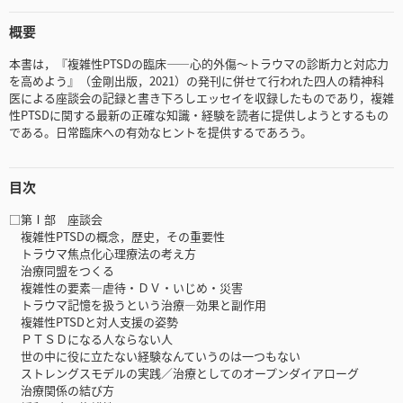
概要
本書は，『複雑性PTSDの臨床――心的外傷～トラウマの診断力と対応力
を高めよう』（金剛出版，2021）の発刊に併せて行われた四人の精神科
医による座談会の記録と書き下ろしエッセイを収録したものであり，複雑
性PTSDに関する最新の正確な知識・経験を読者に提供しようとするもの
である。日常臨床への有効なヒントを提供するであろう。
目次
□第Ⅰ部 座談会
複雑性PTSDの概念，歴史，その重要性
トラウマ焦点化心理療法の考え方
治療同盟をつくる
複雑性の要素―虐待・ＤＶ・いじめ・災害
トラウマ記憶を扱うという治療―効果と副作用
複雑性PTSDと対人支援の姿勢
ＰＴＳＤになる人ならない人
世の中に役に立たない経験なんていうのは一つもない
ストレングスモデルの実践／治療としてのオープンダイアローグ
治療関係の結び方