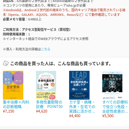
対応OS
iOS最新の２世代前まで / Android最新の２世代前まで
※コンテンツの使用にあたり、専用ビューアisho.jpが必要
※Androidは、Android２世代前の端末のうち、国内キャリア経由で販売されている端
末（Xperia、GALAXY、AQUOS、ARROWS、Nexusなど）にて動作確認しています
必要メモリ容量
6 MB以上
ご利用方法
アクセス型配信サービス（買切型）
同時使用端末数
1
※インターネット経由でのWEBブラウザによるアクセス参照
※導入・利用方法の詳細は
こちら
この商品を買った人は、こんな商品も買っています。
集中治療×内科
多発性嚢胞腎の
カテ室・病棟・
すべての診療科
の診断戦略
診療 POINT50
外来・在宅での
で役立つ免疫・
¥7,150
¥4,620
実践に活かせ...
炎症性疾患の...
¥4,400
¥5,500