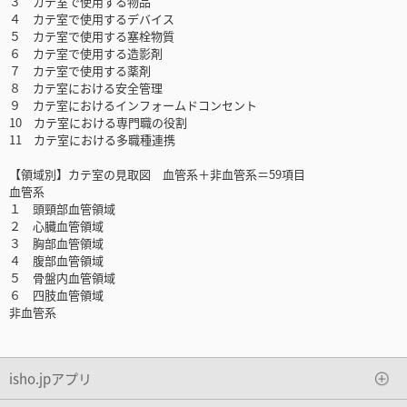
３ カテ室で使用する物品
４ カテ室で使用するデバイス
５ カテ室で使用する塞栓物質
６ カテ室で使用する造影剤
７ カテ室で使用する薬剤
８ カテ室における安全管理
９ カテ室におけるインフォームドコンセント
10 カテ室における専門職の役割
11 カテ室における多職種連携
【領域別】カテ室の見取図 血管系＋非血管系＝59項目
血管系
１ 頭頸部血管領域
２ 心臓血管領域
３ 胸部血管領域
４ 腹部血管領域
５ 骨盤内血管領域
６ 四肢血管領域
非血管系
isho.jpアプリ