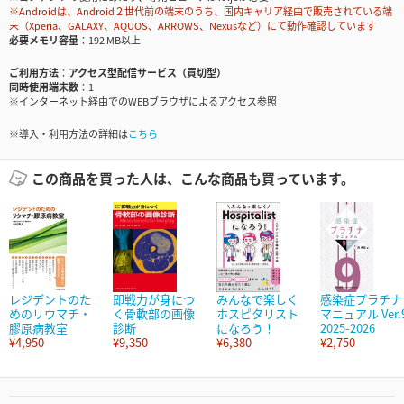
※Androidは、Android２世代前の端末のうち、国内キャリア経由で販売されている端
末（Xperia、GALAXY、AQUOS、ARROWS、Nexusなど）にて動作確認しています
必要メモリ容量
192 MB以上
ご利用方法
アクセス型配信サービス（買切型）
同時使用端末数
1
※インターネット経由でのWEBブラウザによるアクセス参照
※導入・利用方法の詳細は
こちら
この商品を買った人は、こんな商品も買っています。
レジデントのた
即戦力が身につ
みんなで楽しく
感染症プラチナ
めのリウマチ・
く骨軟部の画像
ホスピタリスト
マニュアル Ver.
膠原病教室
診断
になろう！
2025-2026
¥4,950
¥9,350
¥6,380
¥2,750