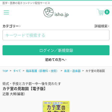
医学・医療の電子コンテンツ配信サービス
0
カテゴリー
詳細検索
ログイン／新規登録
初めての方へ
TOP
すべて
臨床看護（診療科・技術）
血液・造血器
カテ室の見取図
術式・手技とカテ前～中～後を見わたす
カテ室の見取図【電子版】
近藤 大稀(編著)