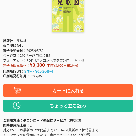
出版社
照林社
電子版ISBN
電子版発売日
2025/05/30
ページ数
240ページ
判型
B5
フォーマット
PDF（パソコンへのダウンロード不可）
¥3,300
電子版販売価格：
(本体¥3,000＋税10％)
印刷版ISBN
978-4-7965-2649-4
印刷版発行年月
2025/05
カートに入れる
ちょっと立ち読み
ご利用方法
ダウンロード型配信サービス（買切型）
同時使用端末数
2
対応OS
iOS最新の２世代前まで / Android最新の２世代前まで
※コンテンツの使用にあたり、専用ビューアisho.jpが必要