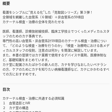
概要
看護をシンプルに“見える化”した「見取図シリーズ」第３弾！
全領域を網羅した血管系（６領域）＋非血管系の59項目
カテーテル検査・治療の全体を見わたせる
医師、看護師、診療放射線技師、臨床工学技士でつくったメディカルスタ
ッフのためのカテ事典です。
専門性の高い血管系・非血管系計59項目のカテーテル検査・治療につい
て、「どのような検査・治療を行うのか」「検査・治療時における各メデ
ィカルスタッフの役割、注意点は何か」を簡潔に解説しています。
また、本書の冒頭ではカテ業務で使用するデバイスや薬剤、医療体制な
ど、基礎知識をまとめています。
カテ室に配属されたばかりの新人の方、カテを学びなおしたいベテラン
の方、ケアのためにカテを知りたい病棟看護師など、カテにかかわるすべ
ての方におすすめです。
目次
カテーテル検査・治療に共通する必須知識
１ 血管造影とIVR
２ カテ室の構造