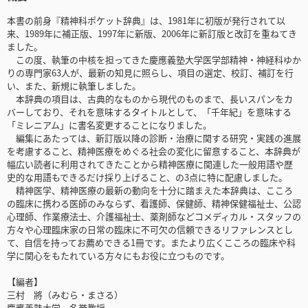
本書の前身『精神科ポケット辞典』は、1981年に初版が発行されて以
来、1989年に補正版、1997年に新版、2006年に新訂版と改訂を重ねてき
ました。
この度、執筆の中核を担ってきた慶應義塾大学医学部精神・神経科ゆか
りの専門家63人が、最新の知見に照らし、項目の選定、校訂、補訂を行
い、また、新規に執筆しました。
本辞典の項目は、古典的なものから現代のものまで、長いスパンをカ
バーしており、それを意味するタイトルとして、「千年紀」を意味する
「ミレニアム」に書名変更することになりました。
編集にあたっては、新訂版以降の診断・治療に関する研究・実践の進展
を考慮すること、精神医療をめぐる社会の変化に留意すること、本辞典が
幅広い読者に利用されてきたことから精神医療に関連した一般用語や歴
史的な用語もできるだけ採り上げること、の3点に特に配慮しました。
精神医学、精神医療の最新の動向を十分に踏まえた本辞典は、こころ
の臨床に携わる医師のみならず、看護師、保健師、精神保健福祉士、公認
心理師、作業療法士、介護福祉士、薬剤師などコメディカル・スタッフの
方々や心理臨床家の日常の臨床に不可欠の信頼できるリファレンスとし
て、自信を持ってお薦めできる1冊です。またより広くこころの臨床や科
学に関心をもたれている方々にもお役に立つものです。
【編者】
三村 將（みむら・まさる）
慶應義塾大学 名誉教授