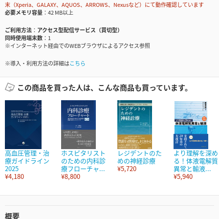
末（Xperia、GALAXY、AQUOS、ARROWS、Nexusなど）にて動作確認しています
必要メモリ容量
42 MB以上
ご利用方法
アクセス型配信サービス（買切型）
同時使用端末数
1
※インターネット経由でのWEBブラウザによるアクセス参照
※導入・利用方法の詳細は
こちら
この商品を買った人は、こんな商品も買っています。
高血圧管理・治
ホスピタリスト
レジデントのた
より理解を深め
療ガイドライン
のための内科診
めの神経診療
る！体液電解質
2025
療フローチャ...
¥5,720
異常と輸液...
¥4,180
¥8,800
¥5,940
概要