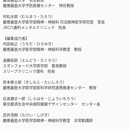
慶應義塾大学予防医療センター 特任教授
村松太郎（むらまつ・たろう）
慶應義塾大学医学部精神・神経科 司法精神医学研究室 室長
JDC六番町メンタルクリニック 院長
【編集協力者】
内田裕之（うちだ・ひろゆき）
慶應義塾大学医学部精神・神経科学教室 教授
遠藤拓郎（えんどう・たくろう）
スタンフォード大学医学部 客員教授
スリープクリニック調布 院長
岸本泰士郎（きしもと・たいしろう）
慶應義塾大学医学部医科学研究連携推進センター 教授
白波瀬丈一郎（しらはせ・じょういちろう）
東京都済生会中央病院健康デザインセンター センター長
武井茂樹（たけい・しげき）
慶應義塾大学医学部精神・神経科学教室 非常勤講師