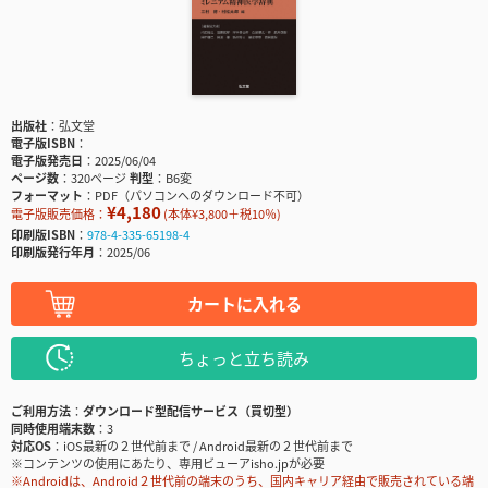
出版社
弘文堂
電子版ISBN
電子版発売日
2025/06/04
ページ数
320ページ
判型
B6変
フォーマット
PDF（パソコンへのダウンロード不可）
¥4,180
電子版販売価格：
(本体¥3,800＋税10％)
印刷版ISBN
978-4-335-65198-4
印刷版発行年月
2025/06
カートに入れる
ちょっと立ち読み
ご利用方法
ダウンロード型配信サービス（買切型）
同時使用端末数
3
対応OS
iOS最新の２世代前まで / Android最新の２世代前まで
※コンテンツの使用にあたり、専用ビューアisho.jpが必要
※Androidは、Android２世代前の端末のうち、国内キャリア経由で販売されている端