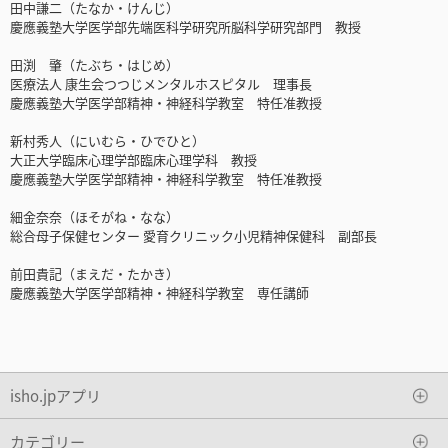
田中謙二（たなか・けんじ）
慶應義塾大学医学部先端医科学研究所脳科学研究部門 教授
田渕 肇（たぶち・はじめ）
医療法人 康生会つつじメンタルホスピタル 理事長
慶應義塾大学医学部精神・神経科学教室 特任准教授
新村秀人（にいむら・ひでひと）
大正大学臨床心理学部臨床心理学科 教授
慶應義塾大学医学部精神・神経科学教室 特任准教授
細金奈奈（ほそがね・なな）
総合母子保健センター 愛育クリニック小児精神保健科 副部長
前田貴記（まえだ・たかき）
慶應義塾大学医学部精神・神経科学教室 専任講師
isho.jpアプリ
カテゴリー