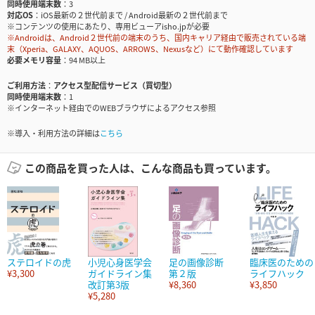
同時使用端末数
3
対応OS
iOS最新の２世代前まで / Android最新の２世代前まで
※コンテンツの使用にあたり、専用ビューアisho.jpが必要
※Androidは、Android２世代前の端末のうち、国内キャリア経由で販売されている端
末（Xperia、GALAXY、AQUOS、ARROWS、Nexusなど）にて動作確認しています
必要メモリ容量
94 MB以上
ご利用方法
アクセス型配信サービス（買切型）
同時使用端末数
1
※インターネット経由でのWEBブラウザによるアクセス参照
※導入・利用方法の詳細は
こちら
この商品を買った人は、こんな商品も買っています。
ステロイドの虎
小児心身医学会
足の画像診断
臨床医のための
¥3,300
ガイドライン集
第２版
ライフハック
改訂第3版
¥8,360
¥3,850
¥5,280