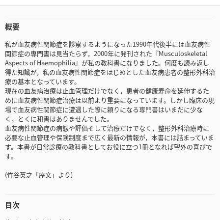
概要
私が血友病性関節症を診察するようになった1990年代後半には血友病性
関節症の専門書は見当たらず，2000年に発刊された『Musculoskeletal
Aspects of Haemophilia』が私の教科書になりました。何度も読み返し
得た知識が，私の血友病性関節症をはじめとした血友病患者の整形外科治
療の基本となっています。
現在の血友病治療は止血管理だけでなく，患者の健康寿命を延伸するた
めに血友病性関節症治療は以前より重要になっています。しかし臨床の現
場で血友病性関節症に遭遇した際に頼りになる専門書はいまだに少な
く，とくに和書はありませんでした。
血友病性関節症の病態や評価そして治療だけでなく，整形外科治療時に
必要な止血管理や保険制度まで広く最新の情報が，本書には詰まっていま
す。本書が日常診療の教科書としてお役に立つ1冊となれば望外の喜びで
す。
(竹谷英之「序文」より)
目次