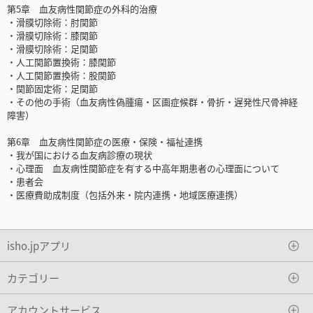
第5章 血友病性関節症の外科的治療
・滑膜切除術：肘関節
・滑膜切除術：膝関節
・滑膜切除術：足関節
・人工関節置換術：膝関節
・人工関節置換術：股関節
・関節固定術：足関節
・その他の手術（血友病性偽腫瘍・区画症候群・骨折・遅発性尺骨神経
障害）
第6章 血友病性関節症の医療・保険・福祉連携
・我が国における血友病診療の現状
・心理面 血友病性関節症を有する中高年期患者の心理面について
・患者会
・医療費助成制度（包括外来・院内連携・地域医療連携）
isho.jpアプリ
カテゴリー
アカウントサービス