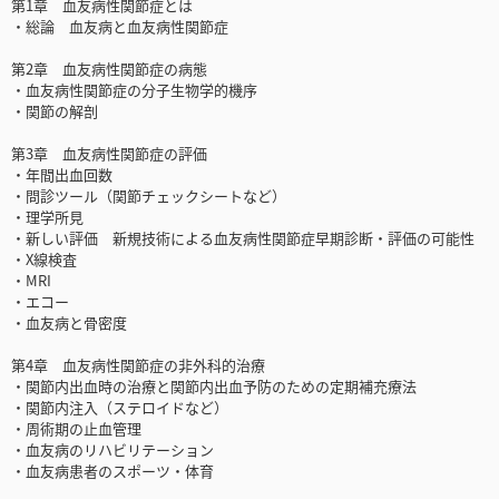
第1章 血友病性関節症とは
・総論 血友病と血友病性関節症
第2章 血友病性関節症の病態
・血友病性関節症の分子生物学的機序
・関節の解剖
第3章 血友病性関節症の評価
・年間出血回数
・問診ツール（関節チェックシートなど）
・理学所見
・新しい評価 新規技術による血友病性関節症早期診断・評価の可能性
・X線検査
・MRI
・エコー
・血友病と骨密度
第4章 血友病性関節症の非外科的治療
・関節内出血時の治療と関節内出血予防のための定期補充療法
・関節内注入（ステロイドなど）
・周術期の止血管理
・血友病のリハビリテーション
・血友病患者のスポーツ・体育