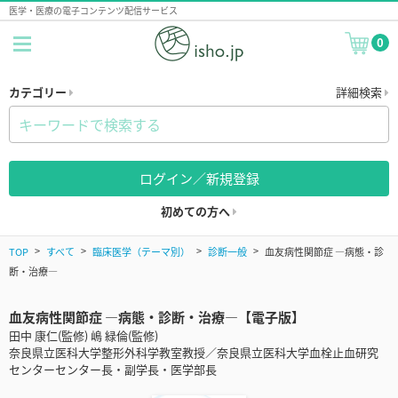
医学・医療の電子コンテンツ配信サービス
0
カテゴリー
詳細検索
ログイン／新規登録
初めての方へ
TOP
すべて
臨床医学（テーマ別）
診断一般
血友病性関節症 ―病態・診
断・治療―
血友病性関節症 ―病態・診断・治療―【電子版】
田中 康仁(監修) 嶋 緑倫(監修)
奈良県立医科大学整形外科学教室教授／奈良県立医科大学血栓止血研究
センターセンター長・副学長・医学部長