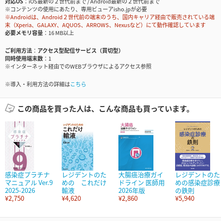
対応OS
iOS最新の２世代前まで / Android最新の２世代前まで
※コンテンツの使用にあたり、専用ビューアisho.jpが必要
※Androidは、Android２世代前の端末のうち、国内キャリア経由で販売されている端
末（Xperia、GALAXY、AQUOS、ARROWS、Nexusなど）にて動作確認しています
必要メモリ容量
16 MB以上
ご利用方法
アクセス型配信サービス（買切型）
同時使用端末数
1
※インターネット経由でのWEBブラウザによるアクセス参照
※導入・利用方法の詳細は
こちら
この商品を買った人は、こんな商品も買っています。
感染症プラチナ
レジデントのた
大腸癌治療ガイ
レジデントのた
マニュアル Ver.9
めの これだけ
ドライン 医師用
めの感染症診療
2025-2026
輸液
2026年版
の鉄則
¥2,750
¥4,620
¥2,860
¥5,940