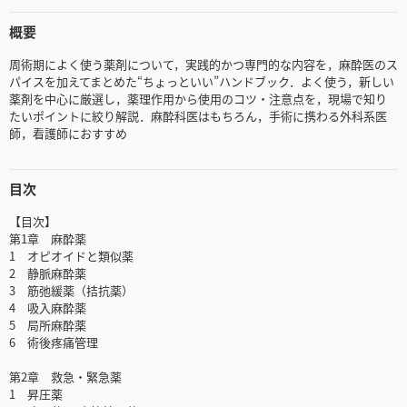
概要
周術期によく使う薬剤について，実践的かつ専門的な内容を，麻酔医のス
パイスを加えてまとめた“ちょっといい”ハンドブック．よく使う，新しい
薬剤を中心に厳選し，薬理作用から使用のコツ・注意点を，現場で知り
たいポイントに絞り解説．麻酔科医はもちろん，手術に携わる外科系医
師，看護師におすすめ
目次
【目次】
第1章 麻酔薬
1 オピオイドと類似薬
2 静脈麻酔薬
3 筋弛緩薬（拮抗薬）
4 吸入麻酔薬
5 局所麻酔薬
6 術後疼痛管理
第2章 救急・緊急薬
1 昇圧薬