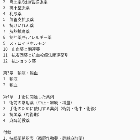
2 降圧薬/冠血管拡張薬
3 抗不整脈薬
4 利尿薬
5 気管支拡張薬
6 抗けいれん薬
7 解熱鎮痛薬
8 制吐薬/抗アレルギー薬
9 ステロイドホルモン
10 止血薬と関連薬
11 抗凝固薬と抗血栓療法関連薬剤
12 抗ショック薬
第3章 輸液・輸血
1 輸液
2 輸血
第4章 手術に関連した薬剤
1 術前の常用薬（中止・継続・増量）
2 手術のために使用する薬剤（術前・術中・術後）
3 抗菌薬（周術期）
4 麻酔前投薬
付録
1．持続薬希釈表（循環作動薬・静脈麻酔薬）