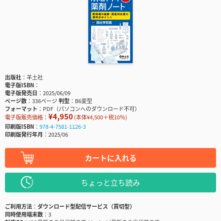
出版社
羊土社
電子版ISBN
電子版発売日
2025/06/09
ページ数
336ページ
判型
B6変型
フォーマット
PDF（パソコンへのダウンロード不可）
¥4,950
電子版販売価格：
(本体¥4,500＋税10％)
印刷版ISBN
978-4-7581-1126-3
印刷版発行年月
2025/06
カートに入れる
ちょっと立ち読み
ご利用方法
ダウンロード型配信サービス（買切型）
同時使用端末数
3