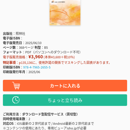
出版社
照林社
電子版ISBN
電子版発売日
2025/06/10
ページ数
368ページ
判型
B5
フォーマット
PDF（パソコンへのダウンロード不可）
¥3,960
電子版販売価格：
(本体¥3,600＋税10％)
特記事項
p135,136に、使用許諾の関係でマスキングした図表があります。
印刷版ISBN
978-4-7965-2655-5
印刷版発行年月
2025/06
カートに入れる
ちょっと立ち読み
ご利用方法
ダウンロード型配信サービス（買切型）
同時使用端末数
2
対応OS
iOS最新の２世代前まで / Android最新の２世代前まで
※コンテンツの使用にあたり、専用ビューアisho.jpが必要