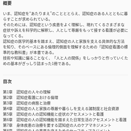
概要
いま、認知症を“あたりまえ”のことととらえ、認知症のある人とともに暮
らすことが求められている。
そのためには、認知症という疾患をよく理解し、現れてくるさまざまな
症状や訴えを科学的に解釈し、人として尊厳をもって接する看護が必要に
なってくる。
認知症の医学的基本を踏まえ、認知症の人と家族を支える具体的な方法
を知り、そのベースにある倫理的側面を理解するための「認知症看護の標
準的な教科書」が本書である。
技術や知識に偏ることなく、「人と人の関係」をしっかりと作っていくた
めの基本がぎっしり詰まった1冊である。
目次
第1章 認知症の人々の理解
第2章 認知症看護における倫理
第3章 認知症の病態と治療
第4章 認知症の人と家族の尊厳や暮らしを支える諸制度と社会資源
第5章 認知症の人の認知機能と症状のアセスメントと看護
第6章 認知症の人の認知機能を踏まえた日常生活のアセスメントと看護
第7章 身体疾患の治療を要する認知症の人のケアマネジメント
第8章 認知症の人の意思を守るためのセーフティマネジメント