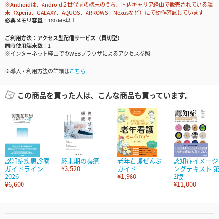
※Androidは、Android２世代前の端末のうち、国内キャリア経由で販売されている端
末（Xperia、GALAXY、AQUOS、ARROWS、Nexusなど）にて動作確認しています
必要メモリ容量
180 MB以上
ご利用方法
アクセス型配信サービス（買切型）
同時使用端末数
1
※インターネット経由でのWEBブラウザによるアクセス参照
※導入・利用方法の詳細は
こちら
この商品を買った人は、こんな商品も買っています。
認知症疾患診療
終末期の褥瘡
老年看護ぜんぶ
認知症イメージ
ガイドライン
¥3,520
ガイド
ングテキスト 
2026
¥1,980
2版
¥6,600
¥11,000