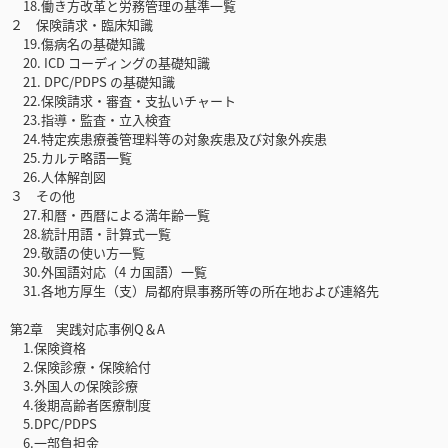
18.働き方改革と労務管理の基準一覧
２ 保険請求・臨床知識
19.傷病名の基礎知識
20. ICD コーディングの基礎知識
21. DPC/PDPS の基礎知識
22.保険請求・審査・支払いチャート
23.指導・監査・立入検査
24.特定疾患療養管理料等の対象疾患及び対象外疾患
25.カルテ略語一覧
26.人体解剖図
３ その他
27.和暦・西暦による満年齢一覧
28.統計用語・計算式一覧
29.敬語の使い方一覧
30.外国語対応（4 カ国語）一覧
31.各地方厚生（支）局都府県事務所等の所在地および連絡先
第2章 実践対応事例Q＆A
1.保険資格
2.保険診療・保険給付
3.外国人の保険診療
4.後期高齢者医療制度
5.DPC/PDPS
6.一部負担金