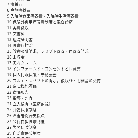
7.療養費
8.高額療養費
9.入院時食事療養費・入院時生活療養費
10.保険外併用療養費制度と混合診療
11.実費徴収
12.文書料
13.退院証明書
14.医療費控除
15.診療報酬請求，レセプト審査・再審査請求
16.未収金
17.患者クレーム
18.インフォームド・コンセントと同意書
19.個人情報保護・守秘義務
20.カルテ・レセプトの開示，領収証・明細書の交付
21.病院機能評価
22.病院報告
23.指導・監査
24.立入検査（医療監視）
25.介護保険制度
26.障害者総合支援法
27.公費負担医療制度
28.労災保険制度
29.自賠責保険制度