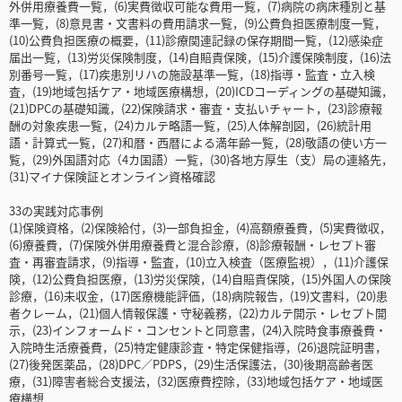
外併用療養費一覧，(6)実費徴収可能な費用一覧，(7)病院の病床種別と基
準一覧，(8)意見書・文書料の費用請求一覧，(9)公費負担医療制度一覧，
(10)公費負担医療の概要，(11)診療関連記録の保存期間一覧，(12)感染症
届出一覧，(13)労災保険制度，(14)自賠責保険，(15)介護保険制度，(16)法
別番号一覧，(17)疾患別リハの施設基準一覧，(18)指導・監査・立入検
査，(19)地域包括ケア・地域医療構想，(20)ICDコーディングの基礎知識，
(21)DPCの基礎知識，(22)保険請求・審査・支払いチャート，(23)診療報
酬の対象疾患一覧，(24)カルテ略語一覧，(25)人体解剖図，(26)統計用
語・計算式一覧，(27)和暦・西暦による満年齢一覧，(28)敬語の使い方一
覧，(29)外国語対応（4カ国語）一覧，(30)各地方厚生（支）局の連絡先，
(31)マイナ保険証とオンライン資格確認
33の実践対応事例
(1)保険資格，(2)保険給付，(3)一部負担金，(4)高額療養費，(5)実費徴収，
(6)療養費，(7)保険外併用療養費と混合診療，(8)診療報酬・レセプト審
査・再審査請求，(9)指導・監査，(10)立入検査（医療監視），(11)介護保
険，(12)公費負担医療，(13)労災保険，(14)自賠責保険，(15)外国人の保険
診療，(16)未収金，(17)医療機能評価，(18)病院報告，(19)文書料，(20)患
者クレーム，(21)個人情報保護・守秘義務，(22)カルテ開示・レセプト開
示，(23)インフォームド・コンセントと同意書，(24)入院時食事療養費・
入院時生活療養費，(25)特定健康診査・特定保健指導，(26)退院証明書，
(27)後発医薬品，(28)DPC／PDPS，(29)生活保護法，(30)後期高齢者医
療，(31)障害者総合支援法，(32)医療費控除，(33)地域包括ケア・地域医
療構想