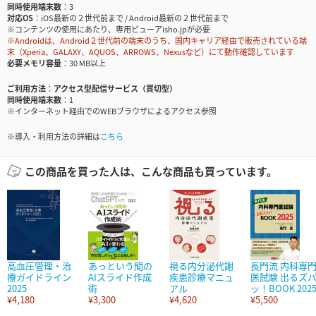
同時使用端末数
3
対応OS
iOS最新の２世代前まで / Android最新の２世代前まで
※コンテンツの使用にあたり、専用ビューアisho.jpが必要
※Androidは、Android２世代前の端末のうち、国内キャリア経由で販売されている端
末（Xperia、GALAXY、AQUOS、ARROWS、Nexusなど）にて動作確認しています
必要メモリ容量
30 MB以上
ご利用方法
アクセス型配信サービス（買切型）
同時使用端末数
1
※インターネット経由でのWEBブラウザによるアクセス参照
※導入・利用方法の詳細は
こちら
この商品を買った人は、こんな商品も買っています。
高血圧管理・治
あっという間の
視る内分泌代謝
長門流 内科専
療ガイドライン
AIスライド作成
疾患診療マニュ
医試験 出るズ
2025
術
アル
ッ！BOOK 202
¥4,180
¥3,300
¥4,620
¥5,500