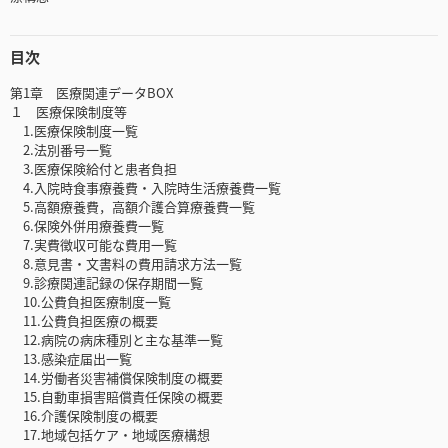
目次
第1章 医療関連データBOX
１ 医療保険制度等
1.医療保険制度一覧
2.法別番号一覧
3.医療保険給付と患者負担
4.入院時食事療養費・入院時生活療養費一覧
5.高額療養費，高額介護合算療養費一覧
6.保険外併用療養費一覧
7.実費徴収可能な費用一覧
8.意見書・文書料の費用請求方法一覧
9.診療関連記録の保存期間一覧
10.公費負担医療制度一覧
11.公費負担医療の概要
12.病院の病床種別と主な基準一覧
13.感染症届出一覧
14.労働者災害補償保険制度の概要
15.自動車損害賠償責任保険の概要
16.介護保険制度の概要
17.地域包括ケア・地域医療構想