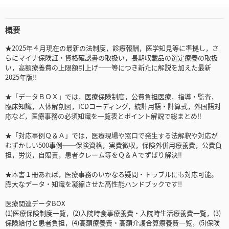
概要
★2025年４月現在の最新の法制度，診療報酬，医学知見等に準拠し，さ
らにマイナ保険証・資格確認書の取扱い，長期収載品の選定療養の取扱
い，高額療養費の上限額引上げ――等につき新たに解説を加えた最新
2025年版!!
★「データＢＯＸ」では，医療保険制度，公費負担医療，指導・監査，
臨床知識，人体解剖図，ICDコーディング，統計用語・計算式，外国語対
応など，医療事務の必須知識を一覧表とポイント解説で総まとめ‼
★「対応事例Ｑ＆Ａ」では，医療現場や窓口で発生する法解釈や対応が
むずかしい500事例──保険資格，実費徴収，保険外併用療養費，公費負
担，労災，自賠責，患者クレーム等をＱ＆Ａでずばり解決‼
★本書１冊あれば，医療事務のいかなる疑問・トラブルにも対応可能。
膨大なデータ・知識を凝縮させた高性能ハンドブックです!!
医療関連データBOX
(1)医療保険制度一覧，(2)入院時食事療養費・入院時生活療養費一覧，(3)
保険給付と患者負担，(4)高額療養費・高額介護合算療養費一覧，(5)保険